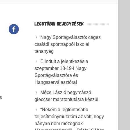
LEGUTÓBBI BEJEGYZÉSEK
Nagy Sportágválasztó: céges
családi sportnapból iskolai
tananyag
Elindult a jelentkezés a
szeptember 18-19-i Nagy
Sportágválasztóra és
Hangszerválasztóra!
Mécs László hegymászó
s
gleccser maratonfutásra készül!
“Nekem a legfontosabb
teljesítménymutatóm az volt, hogy
hányan nem mozognak