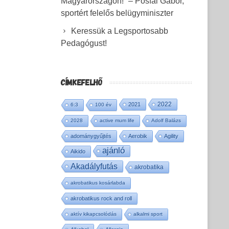
Magyarországon!” – Pósfai Gábor,
sportért felelős belügyminiszter
Keressük a Legsportosabb
Pedagógust!
CÍMKEFELHŐ
2022
2021
6:3
100 év
2028
active mum life
Adolf Balázs
adománygyűjtés
Aerobik
Agility
ajánló
Aikido
Akadályfutás
akrobatika
akrobatikus kosárlabda
akrobatikus rock and roll
aktív kikapcsolódás
alkalmi sport