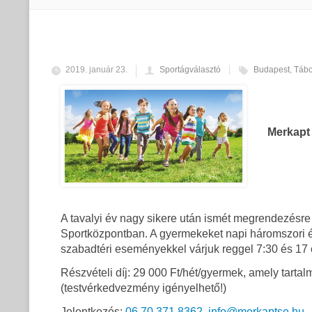
2019. január 23.
Sportágválasztó
Budapest
,
Tábo
Merkapt 
A tavalyi év nagy sikere után ismét megrendezésre
Sportközpontban. A gyermekeket napi háromszori é
szabadtéri eseményekkel várjuk reggel 7:30 és 17 ó
Részvételi díj: 29 000 Ft/hét/gyermek, amely tart
(testvérkedvezmény igényelhető!)
Jelentkezés:
06 70 371 8362
,
info@merkaptse.hu