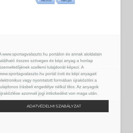
Alkohol
Allergia
A www.sportagvalaszto.hu portálon és annak aloldalain
található összes szöveges és képi anyag a honlap
üzemeltetőjének szellemi tulajdonát képezi. A
www.sportagvalaszto.hu portál írott és képi anyagait
elektronikus vagy nyomtatott formában újraközölni a
tulajdonos írásbeli engedélye nélkül tilos. Az anyagok
újraközlése azonnali jogi intézkedést von maga után.
ADATVÉDELMI SZABÁLYZAT