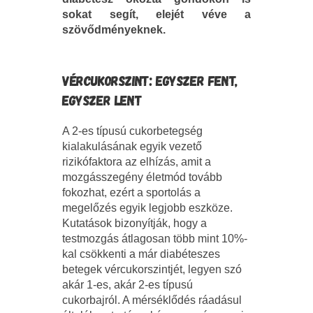
sokat segít, elejét véve a
szövődményeknek.
VÉRCUKORSZINT: EGYSZER FENT,
EGYSZER LENT
A 2-es típusú cukorbetegség
kialakulásának egyik vezető
rizikófaktora az elhízás, amit a
mozgásszegény életmód tovább
fokozhat, ezért a sportolás a
megelőzés egyik legjobb eszköze.
Kutatások bizonyítják, hogy a
testmozgás átlagosan több mint 10%-
kal csökkenti a már diabéteszes
betegek vércukorszintjét, legyen szó
akár 1-es, akár 2-es típusú
cukorbajról. A mérséklődés ráadásul