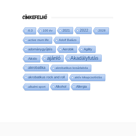
CÍMKEFELHŐ
2022
2021
6:3
100 év
2028
active mum life
Adolf Balázs
adománygyűjtés
Aerobik
Agility
ajánló
Akadályfutás
Aikido
akrobatika
akrobatikus kosárlabda
akrobatikus rock and roll
aktív kikapcsolódás
Alkohol
Allergia
alkalmi sport