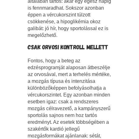
általában tartós: akár egy egész napig
is fennmaradhat. Sokszor azonban
éppen a vércukorszint túlzott
csökkenése, a hipoglikémia okoz
galibát: jó hír, hogy sportolással ez is
megelőzhető.
CSAK ORVOSI KONTROLL MELLETT
Fontos, hogy a beteg az
edzésprogramját alaposan átbeszélje
az orvosával, mert a terhelés mértéke,
a mozgás típusa és intenzitása
különbözőképpen befolyásolhatja a
vércukorszintet. Egy azonban minden
esetben igaz: csak a rendszeres
mozgás célravezető, a kampányszerű
sportolás sajnos nem hoz tartós
eredményt. Az esetek többségében a
szakértők kardió jellegű
mozgásformákat ajánlanak: sétát,