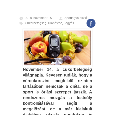
2018. november 15.
Sportágválasztó
Cukorbetegség
,
Diabétesz
,
Fogyás
November 14. a cukorbetegség
világnapja. Kevesen tudják, hogy a
vércukorszint megfelelő szinten
tartásában nemcsak a diéta, de a
sport is óriási szerepet játszik. A
rendszeres mozgás a testsúly
kontrollálásával segíti a
megelőzést, de a már kialakult
diabétesz okozta gondokon is