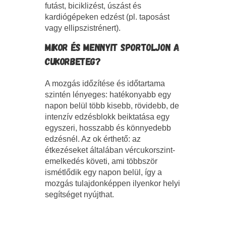
futást, biciklizést, úszást és
kardiógépeken edzést (pl. taposást
vagy ellipszistrénert).
MIKOR ÉS MENNYIT SPORTOLJON A
CUKORBETEG?
A mozgás időzítése és időtartama
szintén lényeges: hatékonyabb egy
napon belül több kisebb, rövidebb, de
intenzív edzésblokk beiktatása egy
egyszeri, hosszabb és könnyedebb
edzésnél. Az ok érthető: az
étkezéseket általában vércukorszint-
emelkedés követi, ami többször
ismétlődik egy napon belül, így a
mozgás tulajdonképpen ilyenkor helyi
segítséget nyújthat.