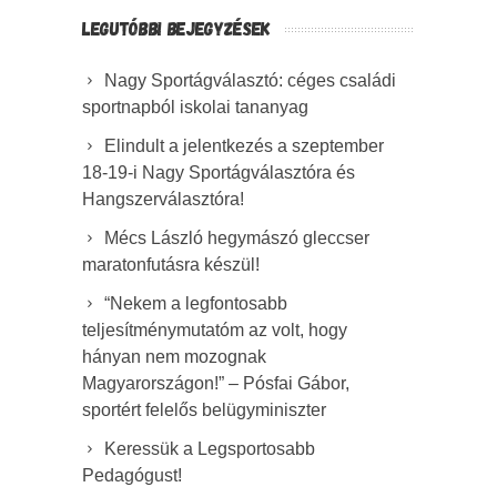
LEGUTÓBBI BEJEGYZÉSEK
Nagy Sportágválasztó: céges családi
sportnapból iskolai tananyag
Elindult a jelentkezés a szeptember
18-19-i Nagy Sportágválasztóra és
Hangszerválasztóra!
Mécs László hegymászó gleccser
maratonfutásra készül!
“Nekem a legfontosabb
teljesítménymutatóm az volt, hogy
hányan nem mozognak
Magyarországon!” – Pósfai Gábor,
sportért felelős belügyminiszter
Keressük a Legsportosabb
Pedagógust!