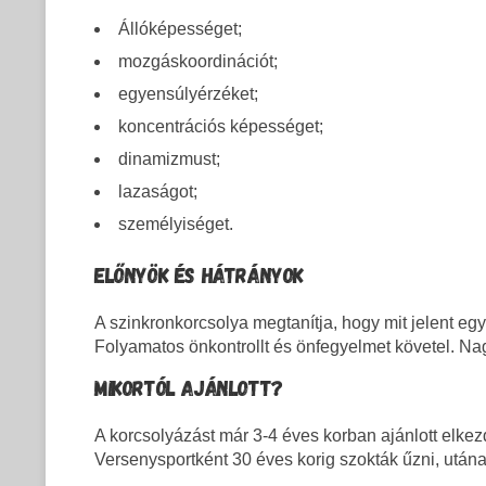
Állóképességet;
mozgáskoordinációt;
egyensúlyérzéket;
koncentrációs képességet;
dinamizmust;
lazaságot;
személyiséget.
ELŐNYÖK ÉS HÁTRÁNYOK
A szinkronkorcsolya megtanítja, hogy mit jelent egy
Folyamatos önkontrollt és önfegyelmet követel. N
MIKORTÓL AJÁNLOTT?
A korcsolyázást már 3-4 éves korban ajánlott elke
Versenysportként 30 éves korig szokták űzni, utána