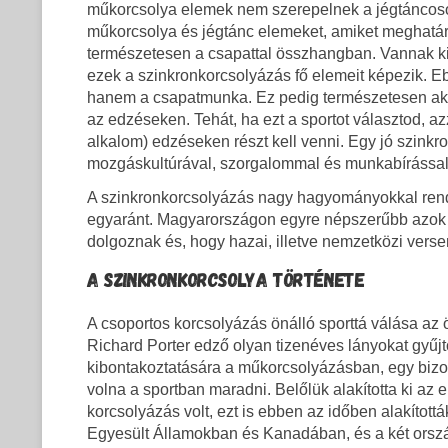
műkorcsolya elemek nem szerepelnek a jégtáncoso
műkorcsolya és jégtánc elemeket, amiket meghatároz
természetesen a csapattal összhangban. Vannak kim
ezek a szinkronkorcsolyázás fő elemeit képezik. E
hanem a csapatmunka. Ez pedig természetesen akko
az edzéseken. Tehát, ha ezt a sportot választod, azz
alkalom) edzéseken részt kell venni. Egy jó szink
mozgáskultúrával, szorgalommal és munkabírással
A szinkronkorcsolyázás nagy hagyományokkal rend
egyaránt. Magyarországon egyre népszerűbb azok k
dolgoznak és, hogy hazai, illetve nemzetközi vers
A SZINKRONKORCSOLYA TÖRTÉNETE
A csoportos korcsolyázás önálló sporttá válása az
Richard Porter edző olyan tizenéves lányokat gyűjt
kibontakoztatására a műkorcsolyázásban, egy bizon
volna a sportban maradni. Belőlük alakította ki az 
korcsolyázás volt, ezt is ebben az időben alakított
Egyesült Államokban és Kanadában, és a két orszá