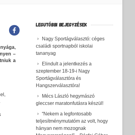
LEGUTÓBBI BEJEGYZÉSEK
Nagy Sportágválasztó: céges
családi sportnapból iskolai
nyága,
tananyag
enyen –
tniuk a
Elindult a jelentkezés a
szeptember 18-19-i Nagy
Sportágválasztóra és
Hangszerválasztóra!
el,
Mécs László hegymászó
a
gleccser maratonfutásra készül!
“Nekem a legfontosabb
s
teljesítménymutatóm az volt, hogy
hányan nem mozognak