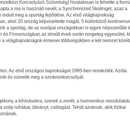
mzetközi Korcsolyázó Szövetség) hivatalosan is felvette a form
pta a ma is használt nevét, a Synchronized Skatinget, azaz a
n indult meg a sportág fejlődése. Az első világbajnokság
, ahol 20 ország képviseltette magát, 5 különböző kontinensrő
k a sportág, de az európai országokban is egyre népszerűbb 
 és Finnországban az elmúlt évek során rengeteg egyesület, k
ogy a világbajnokságok érmesei többségükben e két nemzet köréb
elen. Az első országos bajnokságot 1995-ben rendezték. Azóta
ik és szeretik meg a szinkronkorcsolyát.
gékony a kihívásokra, szereti a zenét, a harmonikus mozdulatoka
zép ruhákat, látványt, csillogást. Tehát azoknak, akik fizikai
poznának.