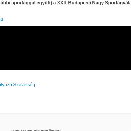
vábbi sportággal együtt) a XXII. Budapesti Nagy Sportágvál
hu
lyázó Szövetség