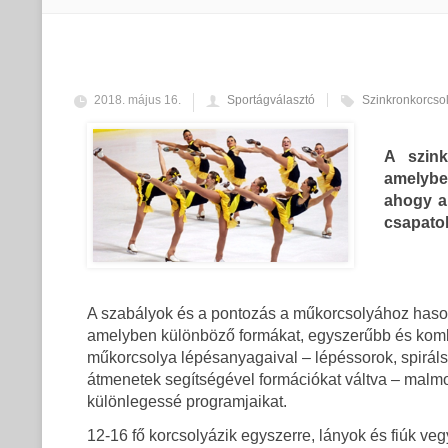
2018. május 16.
Sportágválasztó
Szinkronkorcso
A szink
amelybe
ahogy a
csapato
A szabályok és a pontozás a műkorcsolyához hason
amelyben különböző formákat, egyszerűbb és komb
műkorcsolya lépésanyagaival – lépéssorok, spirál
átmenetek segítségével formációkat váltva – malmo
különlegessé programjaikat.
12-16 fő korcsolyázik egyszerre, lányok és fiúk v