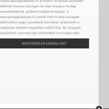
A www.sportagvalaszto.hu portálon és annak aloldalain
található összes szöveges és képi anyag a honlap
üzemeltetőjének szellemi tulajdonát képezi. A
www.sportagvalaszto.hu portál írott és képi anyagait
elektronikus vagy nyomtatott formában újraközölni a
tulajdonos írásbeli engedélye nélkül tilos. Az anyagok
újraközlése azonnali jogi intézkedést von maga után.
ADATVÉDELMI SZABÁLYZAT