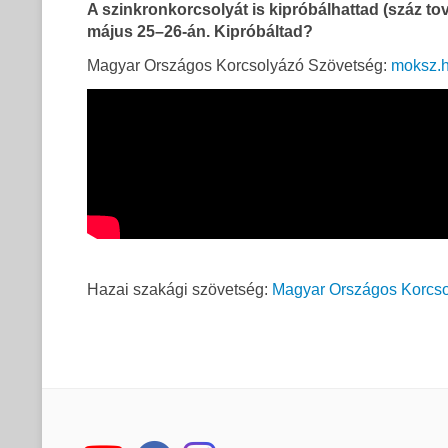
A szinkronkorcsolyát is
kipróbálhattad (száz to
május 25–26-án. Kipróbáltad?
Magyar Országos Korcsolyázó Szövetség:
moksz.
Hazai szakági szövetség:
Magyar Országos Korcso