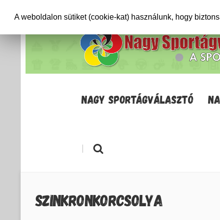
+36706471652
info@sportagvalaszto.hu
A weboldalon sütiket (cookie-kat) használunk, hogy bizton
NAGY SPORTÁGVÁLASZTÓ
NA
|
SZINKRONKORCSOLYA