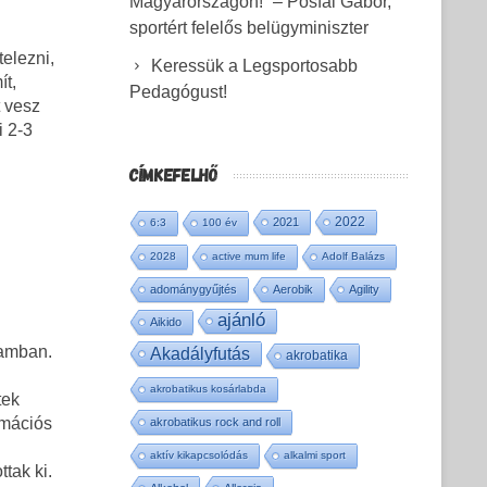
Magyarországon!” – Pósfai Gábor,
sportért felelős belügyminiszter
elezni,
Keressük a Legsportosabb
ít,
Pedagógust!
 vesz
i 2-3
CÍMKEFELHŐ
2022
2021
6:3
100 év
2028
active mum life
Adolf Balázs
adománygyűjtés
Aerobik
Agility
ajánló
Aikido
lamban.
Akadályfutás
akrobatika
akrobatikus kosárlabda
tek
rmációs
akrobatikus rock and roll
aktív kikapcsolódás
alkalmi sport
tak ki.