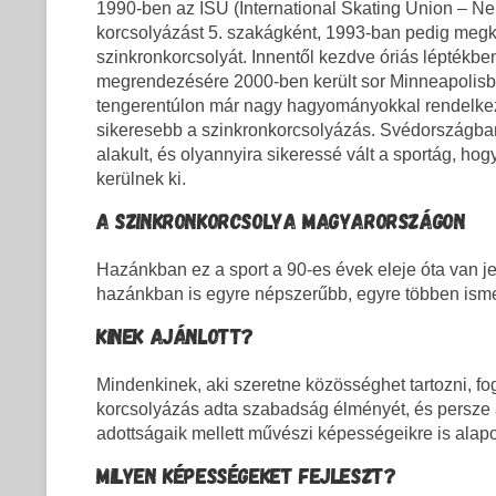
1990-ben az ISU (International Skating Union – Ne
korcsolyázást 5. szakágként, 1993-ban pedig megka
szinkronkorcsolyát. Innentől kezdve óriás léptékbe
megrendezésére 2000-ben került sor Minneapolisban
tengerentúlon már nagy hagyományokkal rendelkezi
sikeresebb a szinkronkorcsolyázás. Svédországban
alakult, és olyannyira sikeressé vált a sportág, h
kerülnek ki.
A SZINKRONKORCSOLYA MAGYARORSZÁGON
Hazánkban ez a sport a 90-es évek eleje óta van j
hazánkban is egyre népszerűbb, egyre többen ismer
KINEK AJÁNLOTT?
Mindenkinek, aki szeretne közösséghet tartozni, fo
korcsolyázás adta szabadság élményét, és persze a s
adottságaik mellett művészi képességeikre is ala
MILYEN KÉPESSÉGEKET FEJLESZT?