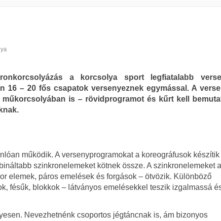
lya
ronkorcsolyázás a korcsolya sport legfiatalabb verse
n 16 – 20 fős csapatok versenyeznek egymással. A vers
 műkorcsolyában is – rövidprogramot és kűrt kell bemuta
knak.
lóan működik. A versenyprogramokat a koreográfusok készítik 
ináltabb szinkronelemeket kötnek össze. A szinkronelemeket 
sor elemek, páros emelések és forgások – ötvözik. Különböző
k, fésűk, blokkok – látványos emelésekkel teszik izgalmassá é
egyesen. Nevezhetnénk csoportos jégtáncnak is, ám bizonyos