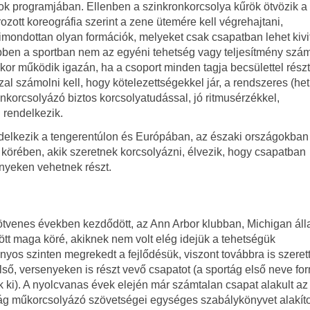
k programjában. Ellenben a szinkronkorcsolya kűrök ötvözik a
ott koreográfia szerint a zene ütemére kell végrehajtani,
ondottan olyan formációk, melyeket csak csapatban lehet kivit
bben a sportban nem az egyéni tehetség vagy teljesítmény szám
r működik igazán, ha a csoport minden tagja becsülettel részt
al számolni kell, hogy kötelezettségekkel jár, a rendszeres (het
ronkorcsolyázó
biztos korcsolyatudással, jó ritmusérzékkel,
 rendelkezik.
elkezik a tengerentúlon és Európában, az északi országokban
örében, akik szeretnek korcsolyázni, élvezik, hogy csapatban
enyeken vehetnek részt.
 ötvenes években kezdődött, az Ann Arbor klubban, Michigan ál
ött maga köré, akiknek nem volt elég idejük a tehetségük
yos szinten megrekedt a fejlődésük, viszont továbbra is szeret
első, versenyeken is részt vevő csapatot (a sportág első neve fo
ák ki). A nyolcvanas évek elején már számtalan csapat alakult az
g műkorcsolyázó szövetségei egységes szabálykönyvet alakítot