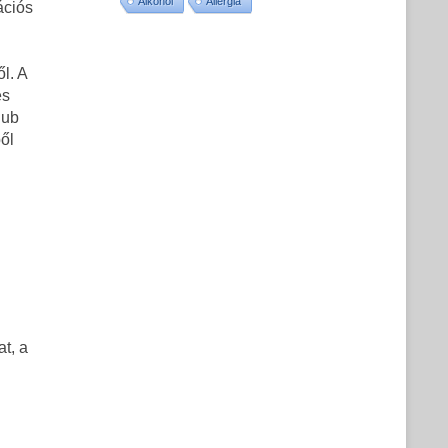
Alkohol
Allergia
ációs
l. A
és
lub
ől
t, a