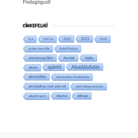
Pedagógust!
CÍMKEFELHŐ
2022
2021
6:3
100 év
2028
active mum life
Adolf Balázs
adománygyűjtés
Aerobik
Agility
ajánló
Akadályfutás
Aikido
akrobatika
akrobatikus kosárlabda
akrobatikus rock and roll
aktív kikapcsolódás
Alkohol
Allergia
alkalmi sport