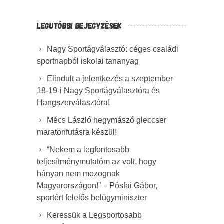
LEGUTÓBBI BEJEGYZÉSEK
Nagy Sportágválasztó: céges családi
sportnapból iskolai tananyag
Elindult a jelentkezés a szeptember
18-19-i Nagy Sportágválasztóra és
Hangszerválasztóra!
Mécs László hegymászó gleccser
maratonfutásra készül!
“Nekem a legfontosabb
teljesítménymutatóm az volt, hogy
hányan nem mozognak
Magyarországon!” – Pósfai Gábor,
sportért felelős belügyminiszter
Keressük a Legsportosabb