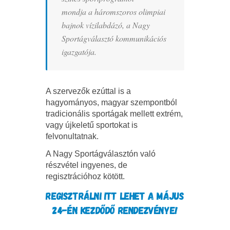
mondja a háromszoros olimpiai
bajnok vízilabdázó, a Nagy
Sportágválasztó kommunikációs
igazgatója.
A szervezők ezúttal is a
hagyományos, magyar szempontból
tradicionális sportágak mellett extrém,
vagy újkeletű sportokat is
felvonultatnak.
A Nagy Sportágválasztón való
részvétel ingyenes, de
regisztrációhoz kötött.
REGISZTRÁLNI ITT LEHET A MÁJUS
24-ÉN KEZDŐDŐ RENDEZVÉNYE!