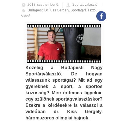
2018. szeptember 6.
Sportágválasztó
Budapest
,
Dr. Kiss Gergely
,
Sportágválasztó
,
Videó
Közeleg a Budapesti Nagy
Sportágválasztó. De hogyan
válasszunk sportágat? Mit ad egy
gyereknek a sport, a sportos
közösség? Mire érdemes figyelnie
egy szülőnek sportágválasztáskor?
Ezekre a kérdésekre is válaszol a
videóban dr. Kiss Gergely,
háromszoros olimpiai bajnok.