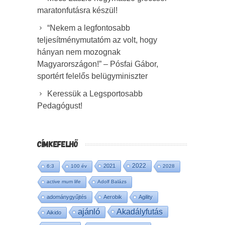
maratonfutásra készül!
“Nekem a legfontosabb
teljesítménymutatóm az volt, hogy
hányan nem mozognak
Magyarországon!” – Pósfai Gábor,
sportért felelős belügyminiszter
Keressük a Legsportosabb
Pedagógust!
CÍMKEFELHŐ
2022
2021
6:3
100 év
2028
active mum life
Adolf Balázs
adománygyűjtés
Aerobik
Agility
ajánló
Akadályfutás
Aikido