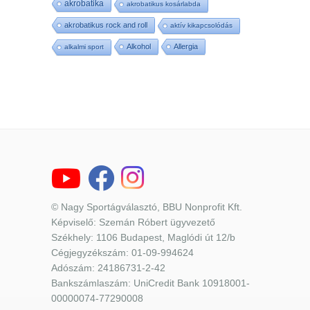
akrobatika
akrobatikus kosárlabda
akrobatikus rock and roll
aktív kikapcsolódás
Alkohol
Allergia
alkalmi sport
© Nagy Sportágválasztó, BBU Nonprofit Kft.
Képviselő: Szemán Róbert ügyvezető
Székhely: 1106 Budapest, Maglódi út 12/b
Cégjegyzékszám: 01-09-994624
Adószám: 24186731-2-42
Bankszámlaszám: UniCredit Bank 10918001-
00000074-77290008