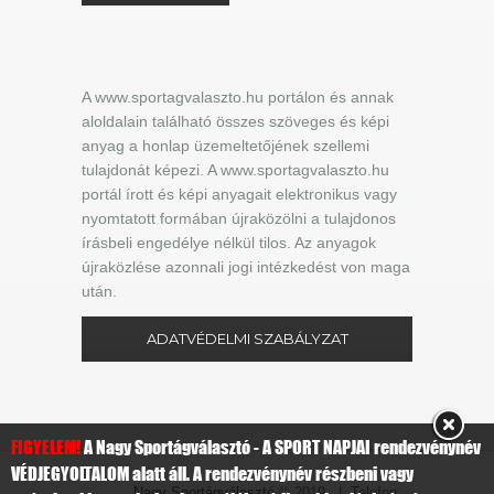
A www.sportagvalaszto.hu portálon és annak
aloldalain található összes szöveges és képi
anyag a honlap üzemeltetőjének szellemi
tulajdonát képezi. A www.sportagvalaszto.hu
portál írott és képi anyagait elektronikus vagy
nyomtatott formában újraközölni a tulajdonos
írásbeli engedélye nélkül tilos. Az anyagok
újraközlése azonnali jogi intézkedést von maga
után.
ADATVÉDELMI SZABÁLYZAT
FIGYELEM!
A Nagy Sportágválasztó - A SPORT NAPJAI rendezvénynév
VÉDJEGYOLTALOM alatt áll. A rendezvénynév részbeni vagy
Nagy Sportágválasztó
© 2019 | Telefon: