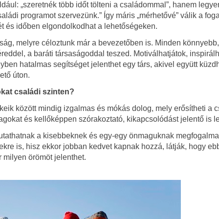
dául: „szeretnék több időt tölteni a családommal”, hanem legye
családi programot szervezünk.” Így máris „mérhetővé” válik a fo
jét és időben elgondolkodhat a lehetőségeken.
rsaság, melyre céloztunk már a bevezetőben is. Minden könnyebb,
reddel, a baráti társaságoddal teszed. Motiválhatjátok, inspirálh
yben hatalmas segítséget jelenthet egy társ, akivel együtt küzdh
ető úton.
kat családi szinten?
ik között mindig izgalmas és mókás dolog, mely erősítheti a c
okat és kellőképpen szórakoztató, kikapcsolódást jelentő is le
s mutathatnak a kisebbeknek és egy-egy önmaguknak megfogalmaz
re is, hisz ekkor jobban kedvet kapnak hozzá, látják, hogy eb
r milyen örömöt jelenthet.