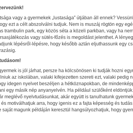
zervezünk!
laltsága vagy a gyermekek „lustasága” útjában áll ennek? Vessün
ogy ezt a célt abszolválni tudjuk. Nem is muszáj rögtön egy eg
s trambulin park, egy közös séta a közeli parkban, vagy ha ne
rsasjátékozás vagy sütés-főzés is megoldást jelenthet. A lénye
adjunk lépésről-lépésre, hogy később aztán eljuthassunk egy cs
razásig.
vtudásom!
gyermek is jól járhat, persze ha kölcsönösen ki tudják hozni eg
k az iskolában, valaki kifejezetten szereti ezt, valaki pedig 
, hogy idegen nyelvet beszéljen a hétköznapokban, de mindenké
ítani egy másik nép anyanyelvén. Ha például szülőként eldöntjük
r meglévő nyelvtudásunkat, akár együtt is tanulhatunk gyermek
 és motiválhatjuk arra, hogy igenis ez a fajta képesség és tudás
ze saját magunk példáján keresztül hangsúlyozhatjuk, hogy gyer