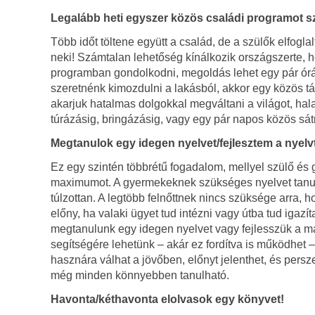
Legalább heti egyszer közös családi programot s
Több időt töltene együtt a család, de a szülők elfog
neki! Számtalan lehetőség kínálkozik országszerte, h
programban gondolkodni, megoldás lehet egy pár órá
szeretnénk kimozdulni a lakásból, akkor egy közös tá
akarjuk hatalmas dolgokkal megváltani a világot, hal
túrázásig, bringázásig, vagy egy pár napos közös sát
Megtanulok egy idegen nyelvet/fejlesztem a nyel
Ez egy szintén többrétű fogadalom, mellyel szülő és 
maximumot. A gyermekeknek szükséges nyelvet tanulniu
túlzottan. A legtöbb felnőttnek nincs szüksége arra
előny, ha valaki ügyet tud intézni vagy útba tud igaz
megtanulunk egy idegen nyelvet vagy fejlesszük a má
segítségére lehetünk – akár ez fordítva is működhet –
hasznára válhat a jövőben, előnyt jelenthet, és pers
még minden könnyebben tanulható.
Havonta/kéthavonta elolvasok egy könyvet!