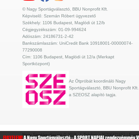
© Nagy Sportágválasztó, BBU Nonprofit Kft.
Képviselő: Szemán Róbert ügyvezető
Székhely: 1106 Budapest, Maglódi út 12/b
Cégjegyzékszám: 01-09-994624
Adószám: 24186731-2-42
Bankszámlaszám: UniCredit Bank 10918001-00000074-
77290008
Cím: 1106 Budapest, Maglódi út 12/a (Merkapt
Sportközpont)
Az Ötpróbát koordináló Nagy
Sportágválasztó, BBU Nonprofit Kft.
a SZEOSZ alapító tagja.
Nagy Sportágválasztó
© 2019 | Telefon: +36706471652 | E-mail
FIGYELEM!
A Nagy Sportágválasztó - A SPORT NAPJAI rendezvénynév VÉ