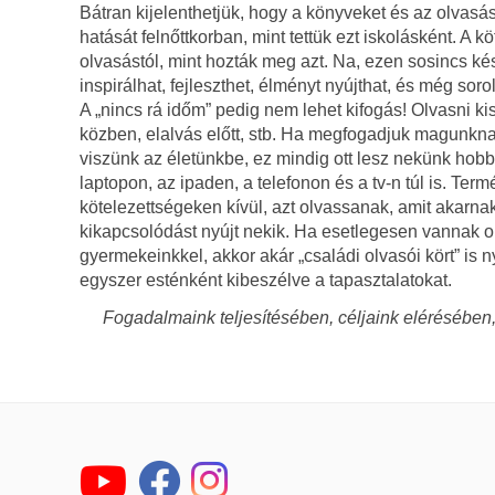
Bátran kijelenthetjük, hogy a könyveket és az olvasás
hatását felnőttkorban, mint tettük ezt iskolásként. A
olvasástól, mint hozták meg azt. Na, ezen sosincs kés
inspirálhat, fejleszthet, élményt nyújthat, és még s
A „nincs rá időm” pedig nem lehet kifogás! Olvasni ki
közben, elalvás előtt, stb. Ha megfogadjuk magunkn
viszünk az életünkbe, ez mindig ott lesz nekünk hobb
laptopon, az ipaden, a telefonon és a tv-n túl is. Te
kötelezettségeken kívül, azt olvassanak, amit akarna
kikapcsolódást nyújt nekik. Ha esetlegesen vannak o
gyermekeinkkel, akkor akár „családi olvasói kört” is
egyszer esténként kibeszélve a tapasztalatokat.
Fogadalmaink teljesítésében, céljaink elérésébe