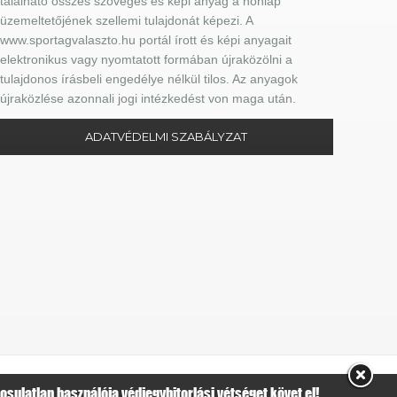
található összes szöveges és képi anyag a honlap
üzemeltetőjének szellemi tulajdonát képezi. A
www.sportagvalaszto.hu portál írott és képi anyagait
elektronikus vagy nyomtatott formában újraközölni a
tulajdonos írásbeli engedélye nélkül tilos. Az anyagok
újraközlése azonnali jogi intézkedést von maga után.
ADATVÉDELMI SZABÁLYZAT
sulatlan használója védjegybitorlási vétséget követ el!