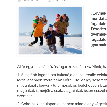
2020. január 3.
Feith Tímea
„Egynek 
mondattal
fogadalm
Tévedés,
gyermeke
fogadalom
gyermekei
Akár egyéni, akár közös fogadkozásról beszélünk, há
1. A legtöbb fogadalom buktatója az, ha irreális célo
legteljesebben szeretnénk elérni. Na, ez így sosem fo
magunknak, legyünk türelmesek és legfőképpen kitart
magunkat, ismerjük a családtagjainkat, józan ésszel
szemben.
2. Soha ne kiindulópontot, hanem mindig egy végcélt