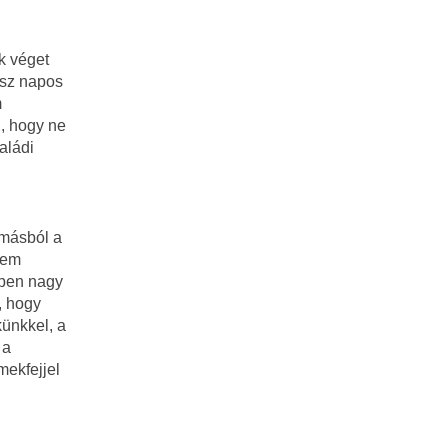
k véget
ész napos
m
g, hogy ne
aládi
ymásból a
nem
ppen nagy
, hogy
ünkkel, a
 a
mekfejjel