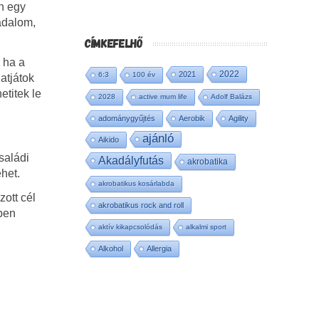
n egy
gadalom,
CÍMKEFELHŐ
 ha a
2022
2021
6:3
100 év
atjátok
etitek le
2028
active mum life
Adolf Balázs
adománygyűjtés
Aerobik
Agility
ajánló
Aikido
saládi
Akadályfutás
akrobatika
het.
akrobatikus kosárlabda
ott cél
akrobatikus rock and roll
ben
aktív kikapcsolódás
alkalmi sport
Alkohol
Allergia