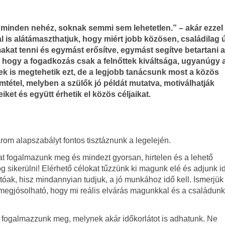
minden nehéz, soknak semmi sem lehetetlen.” – akár ezzel
 is alátámaszthatjuk, hogy miért jobb közösen, családilag ú
akat tenni és egymást erősítve, egymást segítve betartani a
 hogy a fogadkozás csak a felnőttek kiváltsága, ugyanúgy 
k is megtehetik ezt, de a legjobb tanácsunk most a közös
tétel, melyben a szülők jó példát mutatva, motiválhatják
ket és együtt érhetik el közös céljaikat.
rom alapszabályt fontos tisztáznunk a legelején.
kat fogalmazunk meg és mindezt gyorsan, hirtelen és a lehető
g sikerülni! Elérhető célokat tűzzünk ki magunk elé és adjunk i
óak, hisz mindannyian tudjuk, a jó munkához idő kell. Ismerjük
 megjósolható, hogy mi reális elvárás magunkkal és a családunk
 fogalmazzunk meg, melynek akár időkorlátot is adhatunk. Ne