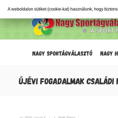
+36706471652
info@sportagvalaszto.hu
A weboldalon sütiket (cookie-kat) használunk, hogy bizton
NAGY SPORTÁGVÁLASZTÓ
NAGY 
ÚJÉVI FOGADALMAK CSALÁDI