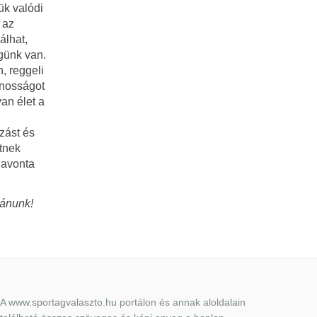
ük valódi
 az
álhat,
égünk van.
, reggeli
onosságot
an élet a
zást és
tnek
havonta
vánunk!
A www.sportagvalaszto.hu portálon és annak aloldalain