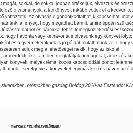
t magát, sokkal, de sokkal jobban értékeljük, élvezzük és érezz
 kötelező olvasmányok, a tankönyvek inkább vették el a kedvünket
ő változtatni! Az olvasás elgondolkodtathat, kikapcsolhat, motiv
orolhatnánk, a lényeg, hogy megadhat bármit, amire éppen szüks
s túlzással bárhol és bármikor lehet: tömegközlekedési eszközön
ak, hogy havonta vagy kéthavonta elolvasunk egy könyvet folyt
iként és a gyermekeinknek is jó példát mutathatunk vele, hogy v
rmészetesen adjuk meg a lehetőséget nekik, hogy az iskolai
k, ami érdekli őket, amiben megtalálják önmagukat, ami szórako
lyan könyvek, melyek témái közös kapcsolódási pontot jelenthe
 nyithatunk, cserélgetve a könyveket egymás közt és havonta/két
n, sikerekben, örömökben gazdag Boldog 2020-as Esztendőt Kí
IRATKOZZ FEL HÍRLEVELÜNKRE!