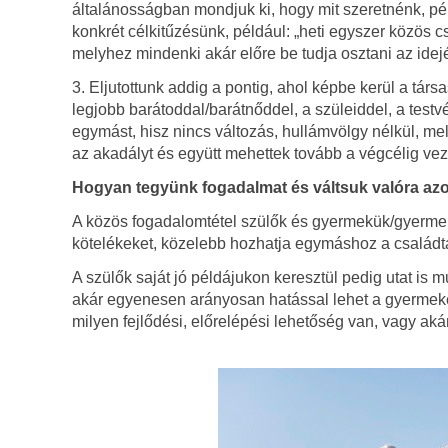
általánosságban mondjuk ki, hogy mit szeretnénk, pél
konkrét célkitűzésünk, például: „heti egyszer közös 
melyhez mindenki akár előre be tudja osztani az ide
3. Eljutottunk addig a pontig, ahol képbe kerül a tá
legjobb barátoddal/barátnőddel, a szüleiddel, a testvé
egymást, hisz nincs változás, hullámvölgy nélkül, mel
az akadályt és együtt mehettek tovább a végcélig vez
Hogyan tegyünk fogadalmat és váltsuk valóra azo
A közös fogadalomtétel szülők és gyermekük/gyermeke
kötelékeket, közelebb hozhatja egymáshoz a családtag
A szülők saját jó példájukon keresztül pedig utat i
akár egyenesen arányosan hatással lehet a gyermekek
milyen fejlődési, előrelépési lehetőség van, vagy aká