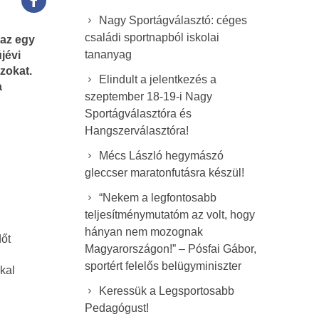
Nagy Sportágválasztó: céges
családi sportnapból iskolai
 az egy
tananyag
jévi
zokat.
Elindult a jelentkezés a
a
szeptember 18-19-i Nagy
Sportágválasztóra és
Hangszerválasztóra!
Mécs László hegymászó
gleccser maratonfutásra készül!
“Nekem a legfontosabb
teljesítménymutatóm az volt, hogy
hányan nem mozognak
dőt
Magyarországon!” – Pósfai Gábor,
sportért felelős belügyminiszter
kal
Keressük a Legsportosabb
Pedagógust!