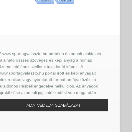
Alkohol
Allergia
A www.sportagvalaszto.hu portálon és annak aloldalain
található összes szöveges és képi anyag a honlap
üzemeltetőjének szellemi tulajdonát képezi. A
www.sportagvalaszto.hu portál írott és képi anyagait
elektronikus vagy nyomtatott formában újraközölni a
tulajdonos írásbeli engedélye nélkül tilos. Az anyagok
újraközlése azonnali jogi intézkedést von maga után.
ADATVÉDELMI SZABÁLYZAT