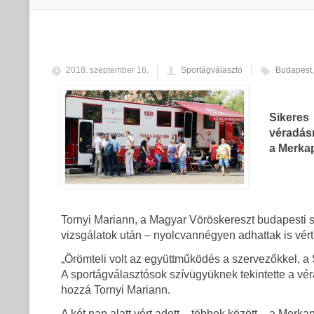
2018. szeptember 16.
Sportágválasztó
Budapest
Sikeres
véradásr
a Merka
Tornyi Mariann, a Magyar Vöröskereszt budapesti s
vizsgálatok után – nyolcvannégyen adhattak is vért
„Örömteli volt az együttműködés a szervezőkkel, a 
A sportágválasztósok szívügyüknek tekintette a vér
hozzá Tornyi Mariann.
A két nap alatt vért adott – többek között – a Mer