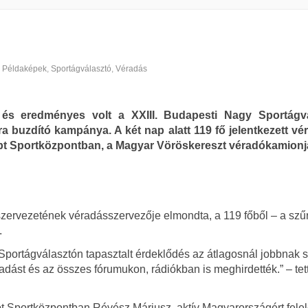
,
Példaképek
,
Sportágválasztó
,
Véradás
 és eredményes volt a XXIII. Budapesti Nagy Sportágv
a buzdító kampánya. A két nap alatt 119 fő jelentkezett vé
pt Sportközpontban, a Magyar Vöröskereszt véradókamionj
zervezetének véradásszervezője elmondta, a 119 főből – a szű
.
Sportágválasztón tapasztalt érdeklődés az átlagosnál jobbnak s
adást és az összes fórumukon, rádiókban is meghirdették.” – tet
kapt Sportközpontban Révész Máriusz, aktív Magyarországért fele