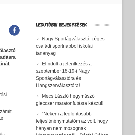
LEGUTÓBBI BEJEGYZÉSEK
Nagy Sportágválasztó: céges
családi sportnapból iskolai
álasztó
tananyag
radásra
ánál.
Elindult a jelentkezés a
szeptember 18-19-i Nagy
Sportágválasztóra és
Hangszerválasztóra!
rési
Mécs László hegymászó
gleccser maratonfutásra készül!
zámít.
“Nekem a legfontosabb
te
teljesítménymutatóm az volt, hogy
hányan nem mozognak
lős