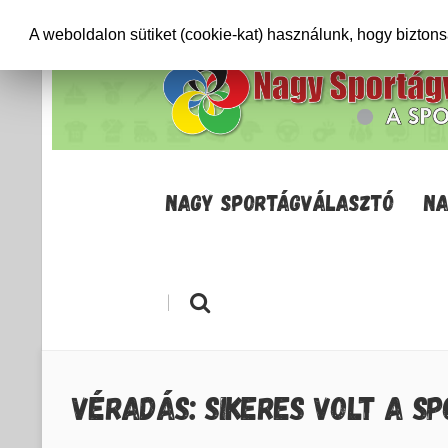
+36706471652
info@sportagvalaszto.hu
A weboldalon sütiket (cookie-kat) használunk, hogy bizton
NAGY SPORTÁGVÁLASZTÓ
NA
|
VÉRADÁS: SIKERES VOLT A S