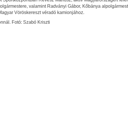
polgármestere, valamint Radványi Gábor, Kőbánya alpolgármest
a Magyar Vöröskereszt véradó kamionjához.
nál. Fotó: Szabó Kriszti