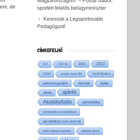
Magyarországon!” – Pósfai Gábor,
ere, de
sportért felelős belügyminiszter
Keressük a Legsportosabb
Pedagógust!
CÍMKEFELHŐ
2022
2021
6:3
100 év
2028
active mum life
Adolf Balázs
adománygyűjtés
Aerobik
Agility
ajánló
Aikido
Akadályfutás
akrobatika
akrobatikus kosárlabda
akrobatikus rock and roll
aktív kikapcsolódás
alkalmi sport