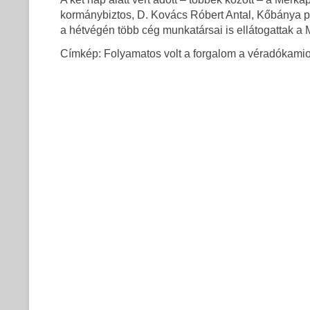
kormánybiztos, D. Kovács Róbert Antal, Kőbánya 
a hétvégén több cég munkatársai is ellátogattak 
Címkép: Folyamatos volt a forgalom a véradókamion