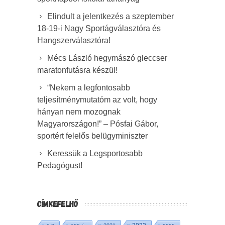
Elindult a jelentkezés a szeptember
18-19-i Nagy Sportágválasztóra és
Hangszerválasztóra!
Mécs László hegymászó gleccser
maratonfutásra készül!
“Nekem a legfontosabb
teljesítménymutatóm az volt, hogy
hányan nem mozognak
Magyarországon!” – Pósfai Gábor,
sportért felelős belügyminiszter
Keressük a Legsportosabb
Pedagógust!
CÍMKEFELHŐ