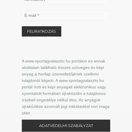
A www.sportagvalaszto.hu portálon és annak
aloldalain található összes szöveges és képi
anyag a honlap üzemeltetőjének szellemi
tulajdonát képezi. A www.sportagvalaszto.hu
portál írott és képi anyagait elektronikus vagy
nyomtatott formában újraközölni a tulajdonos
írásbeli engedélye nélkül tilos. Az anyagok
újraközlése azonnali jogi intézkedést von maga
után.
ADATVÉDELMI SZABÁLYZAT