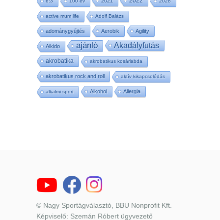
2022
2021
6:3
100 év
2028
active mum life
Adolf Balázs
adománygyűjtés
Aerobik
Agility
ajánló
Akadályfutás
Aikido
akrobatika
akrobatikus kosárlabda
akrobatikus rock and roll
aktív kikapcsolódás
Alkohol
Allergia
alkalmi sport
© Nagy Sportágválasztó, BBU Nonprofit Kft.
Képviselő: Szemán Róbert ügyvezető