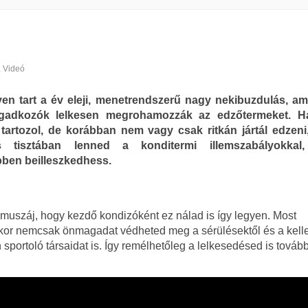
,
Videó
en tart a év eleji, menetrendszerű nagy nekibuzdulás, am
ogadkozók lelkesen megrohamozzák az edzőtermeket. Ha
tartozol, de korábban nem vagy csak ritkán jártál edzeni
s tisztában lenned a konditermi illemszabályokkal
ben beilleszkedhess.
 muszáj, hogy kezdő kondizóként ez nálad is így legyen. Most
, akkor nemcsak önmagadat védheted meg a sérülésektől és a kel
sportoló társaidat is. Így remélhetőleg a lelkesedésed is tovább