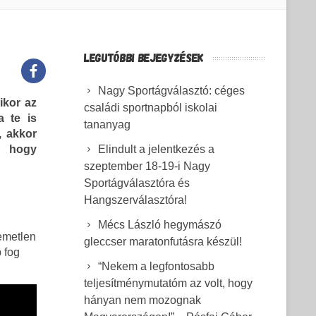
LEGUTÓBBI BEJEGYZÉSEK
Nagy Sportágválasztó: céges
ikor az
családi sportnapból iskolai
 te is
tananyag
, akkor
, hogy
Elindult a jelentkezés a
szeptember 18-19-i Nagy
Sportágválasztóra és
Hangszerválasztóra!
Mécs László hegymászó
lemetlen
gleccser maratonfutásra készül!
 fog
“Nekem a legfontosabb
teljesítménymutatóm az volt, hogy
hányan nem mozognak