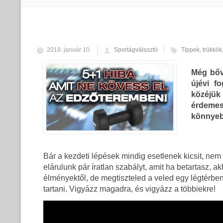
2019. január 10.
Sportágválasztó
Tippek
,
trükkök
Még bőv
újévi f
közéjük 
érdeme
könnyeb
Bár a kezdeti lépések mindig esetlenek kicsit, nem
elárulunk pár íratlan szabályt, amit ha betartasz
élményektől, de megtiszteled a veled egy légtérben 
tartani. Vigyázz magadra, és vigyázz a többiekre!