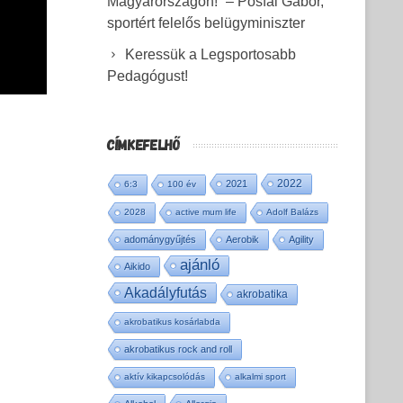
Magyarországon!” – Pósfai Gábor,
sportért felelős belügyminiszter
Keressük a Legsportosabb
Pedagógust!
CÍMKEFELHŐ
2022
2021
6:3
100 év
2028
active mum life
Adolf Balázs
adománygyűjtés
Aerobik
Agility
ajánló
Aikido
Akadályfutás
akrobatika
akrobatikus kosárlabda
akrobatikus rock and roll
aktív kikapcsolódás
alkalmi sport