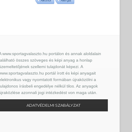
Alkohol
Allergia
A www.sportagvalaszto.hu portálon és annak aloldalain
található összes szöveges és képi anyag a honlap
üzemeltetőjének szellemi tulajdonát képezi. A
www.sportagvalaszto.hu portál írott és képi anyagait
elektronikus vagy nyomtatott formában újraközölni a
tulajdonos írásbeli engedélye nélkül tilos. Az anyagok
újraközlése azonnali jogi intézkedést von maga után.
ADATVÉDELMI SZABÁLYZAT