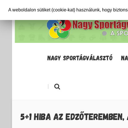
+36706471652
info@sportagvalaszto.hu
A weboldalon sütiket (cookie-kat) használunk, hogy bizton
NAGY SPORTÁGVÁLASZTÓ
NA
|
5+1 HIBA AZ EDZŐTEREMBEN, 