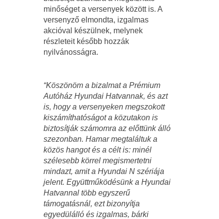
minőséget a versenyek között is. A
versenyző elmondta, izgalmas
akcióval készülnek, melynek
részleteit később hozzák
nyilvánosságra.
“Köszönöm a bizalmat a Prémium
Autóház Hyundai Hatvannak, és azt
is, hogy a versenyeken megszokott
kiszámíthatóságot a közutakon is
biztosítják számomra az előttünk álló
szezonban. Hamar megtaláltuk a
közös hangot és a célt is: minél
szélesebb körrel megismertetni
mindazt, amit a Hyundai N szériája
jelent. Együttműködésünk a Hyundai
Hatvannal több egyszerű
támogatásnál, ezt bizonyítja
egyedülálló és izgalmas, bárki