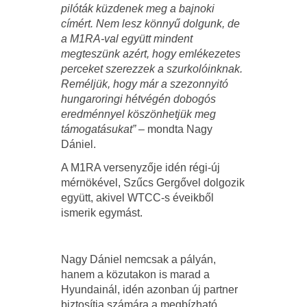
pilóták küzdenek meg a bajnoki
címért. Nem lesz könnyű dolgunk, de
a M1RA-val együtt mindent
megteszünk azért, hogy emlékezetes
perceket szerezzek a szurkolóinknak.
Reméljük, hogy már a szezonnyitó
hungaroringi hétvégén dobogós
eredménnyel köszönhetjük meg
támogatásukat”
– mondta Nagy
Dániel.
A M1RA versenyzője idén régi-új
mérnökével, Szűcs Gergővel dolgozik
együtt, akivel WTCC-s éveikből
ismerik egymást.
Nagy Dániel nemcsak a pályán,
hanem a közutakon is marad a
Hyundainál, idén azonban új partner
biztosítja számára a megbízható