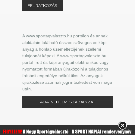
A www.sportagvalaszto.hu portálon és annak
aloldalain található összes szöveges és képi
anyag a honlap üzemeltetőjének szellemi
tulajdonát képezi. A www.sportagvalaszto.hu
portál írott és képi anyagait elektronikus vagy
nyomtatott formában újraközölni a tulajdonos
írásbeli engedélye nélkül tilos. Az anyagok
újraközlése azonnali jogi intézkedést von maga
után.
ADATVÉDELMI SZABÁLYZAT
FIGYELEM!
A Nagy Sportágválasztó - A SPORT NAPJAI rendezvénynév