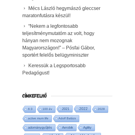
Mécs László hegymászó gleccser
maratonfutásra készül!
“Nekem a legfontosabb
teljesítménymutatóm az volt, hogy
hányan nem mozognak
Magyarországon!” – Pósfai Gábor,
sportért felelős belügyminiszter
Keressük a Legsportosabb
Pedagógust!
CÍMKEFELHŐ
2022
2021
6:3
100 év
2028
active mum life
Adolf Balázs
adománygyűjtés
Aerobik
Agility