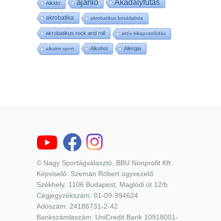
ajánló
Akadályfutás
Aikido
akrobatika
akrobatikus kosárlabda
akrobatikus rock and roll
aktív kikapcsolódás
Alkohol
Allergia
alkalmi sport
© Nagy Sportágválasztó, BBU Nonprofit Kft.
Képviselő: Szemán Róbert ügyvezető
Székhely: 1106 Budapest, Maglódi út 12/b
Cégjegyzékszám: 01-09-994624
Adószám: 24186731-2-42
Bankszámlaszám: UniCredit Bank 10918001-