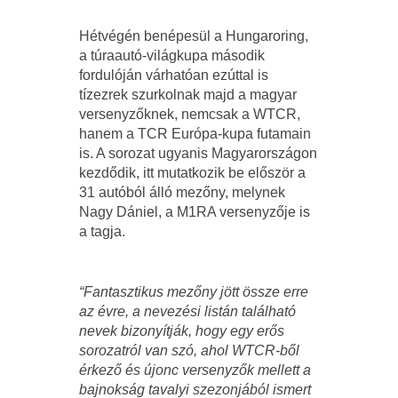
Hétvégén benépesül a Hungaroring,
a túraautó-világkupa második
fordulóján várhatóan ezúttal is
tízezrek szurkolnak majd a magyar
versenyzőknek, nemcsak a WTCR,
hanem a TCR Európa-kupa futamain
is. A sorozat ugyanis Magyarországon
kezdődik, itt mutatkozik be először a
31 autóból álló mezőny, melynek
Nagy Dániel, a M1RA versenyzője is
a tagja.
“Fantasztikus mezőny jött össze erre
az évre, a nevezési listán található
nevek bizonyítják, hogy egy erős
sorozatról van szó, ahol WTCR-ből
érkező és újonc versenyzők mellett a
bajnokság tavalyi szezonjából ismert