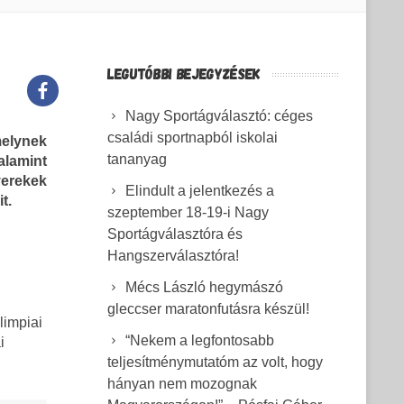
LEGUTÓBBI BEJEGYZÉSEK
Nagy Sportágválasztó: céges
családi sportnapból iskolai
melynek
tananyag
alamint
yerekek
Elindult a jelentkezés a
t.
szeptember 18-19-i Nagy
Sportágválasztóra és
Hangszerválasztóra!
n
Mécs László hegymászó
gleccser maratonfutásra készül!
limpiai
“Nekem a legfontosabb
i
teljesítménymutatóm az volt, hogy
hányan nem mozognak