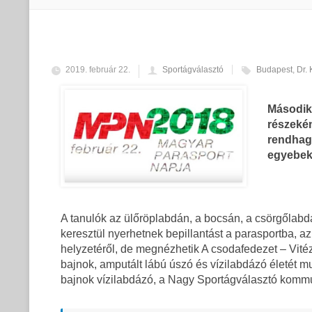
2019. február 22.
Sportágválasztó
Budapest
,
Dr. 
Második
részeké
rendhag
egyebek 
A tanulók az ülőröplabdán, a bocsán, a csörgőlabd
keresztül nyerhetnek bepillantást a parasportba, a
helyzetéről, de megnézhetik A csodafedezet – Vité
bajnok, amputált lábú úszó és vízilabdázó életét mu
bajnok vízilabdázó, a Nagy Sportágválasztó komm