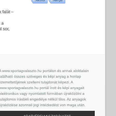
Alkohol
Allergia
falát –
 a
 sor,
A www.sportagvalaszto.hu portálon és annak aloldalain
található összes szöveges és képi anyag a honlap
üzemeltetőjének szellemi tulajdonát képezi. A
www.sportagvalaszto.hu portál írott és képi anyagait
elektronikus vagy nyomtatott formában újraközölni a
tulajdonos írásbeli engedélye nélkül tilos. Az anyagok
újraközlése azonnali jogi intézkedést von maga után.