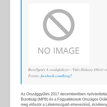
Beszélgetés A csodafedezet – Vitéz Halassy Olivér 
Forrás:
facebook.com/kissg7
Az Országgyűlés 2017 decemberében nyilvánította 
Bizottság (MPB) és a Fogyatékosok Országos Diák
meg először a Lélekmozgató elnevezésű, érzékenyí