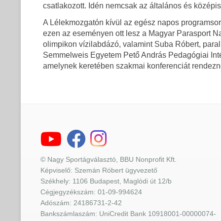
csatlakozott. Idén nemcsak az általános és középi
A Lélekmozgatón kívül az egész napos programsor
ezen az eseményen ott lesz a Magyar Parasport Na
olimpikon vízilabdázó, valamint Suba Róbert, paral
Semmelweis Egyetem Pető András Pedagógiai Intéz
amelynek keretében szakmai konferenciát rendezne
© Nagy Sportágválasztó, BBU Nonprofit Kft.
Képviselő: Szemán Róbert ügyvezető
Székhely: 1106 Budapest, Maglódi út 12/b
Cégjegyzékszám: 01-09-994624
Adószám: 24186731-2-42
Bankszámlaszám: UniCredit Bank 10918001-00000074-