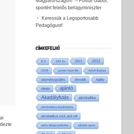
Magyarországon!” – Pósfai Gábor,
sportért felelős belügyminiszter
Keressük a Legsportosabb
Pedagógust!
CÍMKEFELHŐ
2022
2021
6:3
100 év
2028
active mum life
Adolf Balázs
adománygyűjtés
Aerobik
Agility
ajánló
Aikido
Akadályfutás
akrobatika
akrobatikus kosárlabda
akrobatikus rock and roll
ai
ndezte
aktív kikapcsolódás
alkalmi sport