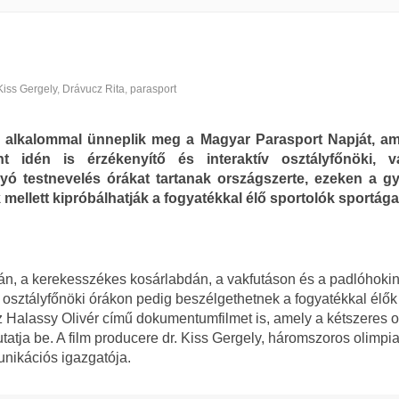
Kiss Gergely
,
Drávucz Rita
,
parasport
 alkalommal ünneplik meg a Magyar Parasport Napját, a
nt idén is érzékenyítő és interaktív osztályfőnöki, v
yó testnevelés órákat tartanak országszerte, ezeken a g
mellett kipróbálhatják a fogyatékkal élő sportolók sportágai
án, a kerekesszékes kosárlabdán, a vakfutáson és a padlóhoki
z osztályfőnöki órákon pedig beszélgethetnek a fogyatékkal élők
z Halassy Olivér című dokumentumfilmet is, amely a kétszeres o
tatja be. A film producere dr. Kiss Gergely, háromszoros olimpia
unikációs igazgatója.