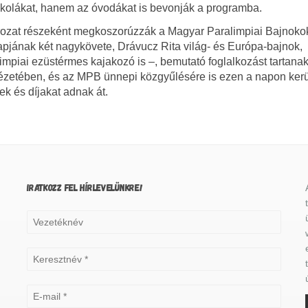
skolákat, hanem az óvodákat is bevonják a programba.
ozat részeként megkoszorúzzák a Magyar Paralimpiai Bajnokok 
pjának két nagykövete, Drávucz Rita világ- és Európa-bajnok,
impiai ezüstérmes kajakozó is –, bemutató foglalkozást tartanak
etében, és az MPB ünnepi közgyűlésére is ezen a napon kerül
k és díjakat adnak át.
IRATKOZZ FEL HÍRLEVELÜNKRE!