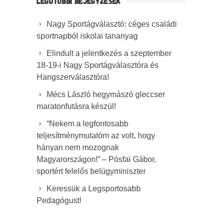
LEGUTÓBBI BEJEGYZÉSEK
Nagy Sportágválasztó: céges családi
sportnapból iskolai tananyag
Elindult a jelentkezés a szeptember
18-19-i Nagy Sportágválasztóra és
Hangszerválasztóra!
Mécs László hegymászó gleccser
maratonfutásra készül!
“Nekem a legfontosabb
teljesítménymutatóm az volt, hogy
hányan nem mozognak
Magyarországon!” – Pósfai Gábor,
sportért felelős belügyminiszter
Keressük a Legsportosabb
Pedagógust!