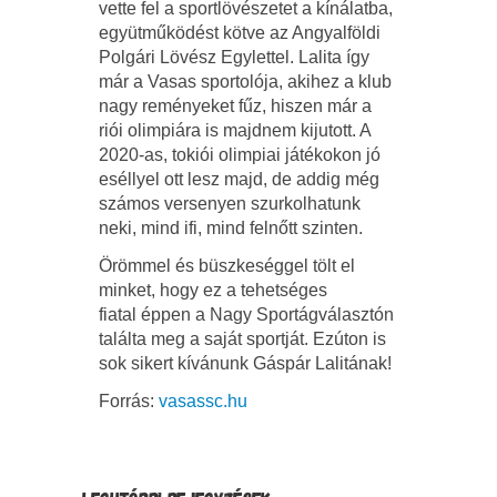
vette fel a sportlövészetet a kínálatba,
együtműködést kötve az Angyalföldi
Polgári Lövész Egylettel. Lalita így
már a Vasas sportolója, akihez a klub
nagy reményeket fűz, hiszen már a
riói olimpiára is majdnem kijutott. A
2020-as, tokiói olimpiai játékokon jó
eséllyel ott lesz majd, de addig még
számos versenyen szurkolhatunk
neki, mind ifi, mind felnőtt szinten.
Örömmel és büszkeséggel tölt el
minket, hogy ez a tehetséges
fiatal éppen a Nagy Sportágválasztón
találta meg a saját sportját. Ezúton is
sok sikert kívánunk Gáspár Lalitának!
Forrás:
vasassc.hu