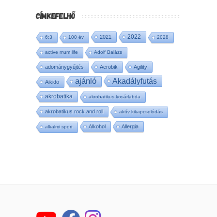
CÍMKEFELHŐ
2022
2021
6:3
100 év
2028
active mum life
Adolf Balázs
adománygyűjtés
Aerobik
Agility
ajánló
Akadályfutás
Aikido
akrobatika
akrobatikus kosárlabda
akrobatikus rock and roll
aktív kikapcsolódás
Alkohol
Allergia
alkalmi sport