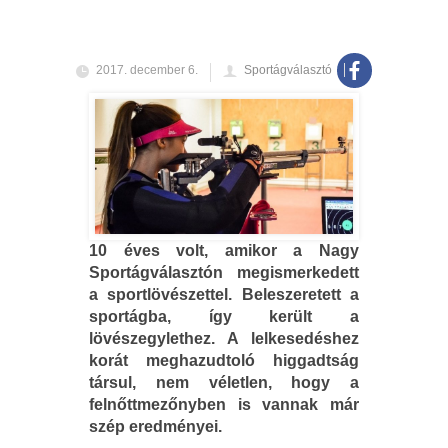
2017. december 6.
Sportágválasztó
10 éves volt, amikor a Nagy
Sportágválasztón megismerkedett
a sportlövészettel. Beleszeretett a
sportágba, így került a
lövészegylethez. A lelkesedéshez
korát meghazudtoló higgadtság
társul, nem véletlen, hogy a
felnőttmezőnyben is vannak már
szép eredményei.