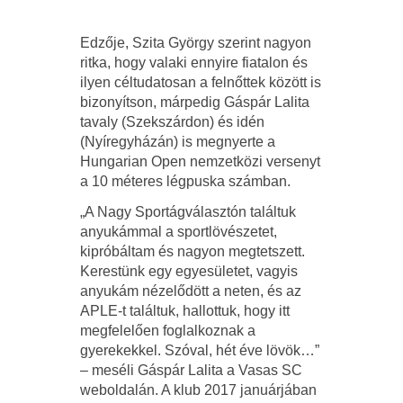
Edzője, Szita György szerint nagyon
ritka, hogy valaki ennyire fiatalon és
ilyen céltudatosan a felnőttek között is
bizonyítson, márpedig Gáspár Lalita
tavaly (Szekszárdon) és idén
(Nyíregyházán) is megnyerte a
Hungarian Open nemzetközi versenyt
a 10 méteres légpuska számban.
„A Nagy Sportágválasztón találtuk
anyukámmal a sportlövészetet,
kipróbáltam és nagyon megtetszett.
Kerestünk egy egyesületet, vagyis
anyukám nézelődött a neten, és az
APLE-t találtuk, hallottuk, hogy itt
megfelelően foglalkoznak a
gyerekekkel. Szóval, hét éve lövök…”
– meséli Gáspár Lalita a Vasas SC
weboldalán. A klub 2017 januárjában