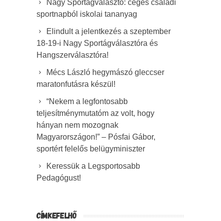
Nagy Sportágválasztó: céges családi
sportnapból iskolai tananyag
Elindult a jelentkezés a szeptember
18-19-i Nagy Sportágválasztóra és
Hangszerválasztóra!
Mécs László hegymászó gleccser
maratonfutásra készül!
“Nekem a legfontosabb
teljesítménymutatóm az volt, hogy
hányan nem mozognak
Magyarországon!” – Pósfai Gábor,
sportért felelős belügyminiszter
Keressük a Legsportosabb
Pedagógust!
CÍMKEFELHŐ