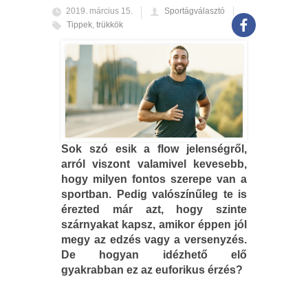
2019. március 15.
Sportágválasztó
Tippek
,
trükkök
Sok szó esik a flow jelenségről,
arról viszont valamivel kevesebb,
hogy milyen fontos szerepe van a
sportban. Pedig valószínűleg te is
érezted már azt, hogy szinte
szárnyakat kapsz, amikor éppen jól
megy az edzés vagy a versenyzés.
De hogyan idézhető elő
gyakrabban ez az euforikus érzés?