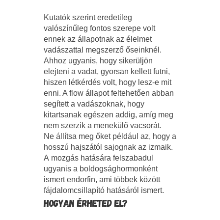
Kutatók szerint eredetileg
valószínűleg fontos szerepe volt
ennek az állapotnak az élelmet
vadászattal megszerző őseinknél.
Ahhoz ugyanis, hogy sikerüljön
elejteni a vadat, gyorsan kellett futni,
hiszen létkérdés volt, hogy lesz-e mit
enni. A flow állapot feltehetően abban
segített a vadászoknak, hogy
kitartsanak egészen addig, amíg meg
nem szerzik a menekülő vacsorát.
Ne állítsa meg őket például az, hogy a
hosszú hajszától sajognak az izmaik.
A mozgás hatására felszabadul
ugyanis a boldogsághormonként
ismert endorfin, ami többek között
fájdalomcsillapító hatásáról ismert.
HOGYAN ÉRHETED EL?