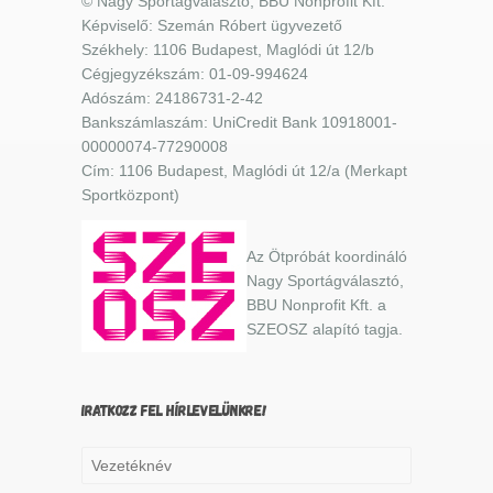
© Nagy Sportágválasztó, BBU Nonprofit Kft.
Képviselő: Szemán Róbert ügyvezető
Székhely: 1106 Budapest, Maglódi út 12/b
Cégjegyzékszám: 01-09-994624
Adószám: 24186731-2-42
Bankszámlaszám: UniCredit Bank 10918001-
00000074-77290008
Cím: 1106 Budapest, Maglódi út 12/a (Merkapt
Sportközpont)
Az Ötpróbát koordináló
Nagy Sportágválasztó,
BBU Nonprofit Kft. a
SZEOSZ alapító tagja.
IRATKOZZ FEL HÍRLEVELÜNKRE!