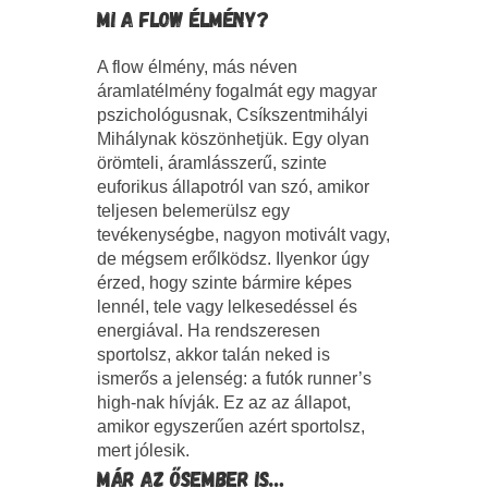
MI A FLOW ÉLMÉNY?
A flow élmény, más néven
áramlatélmény fogalmát egy magyar
pszichológusnak, Csíkszentmihályi
Mihálynak köszönhetjük. Egy olyan
örömteli, áramlásszerű, szinte
euforikus állapotról van szó, amikor
teljesen belemerülsz egy
tevékenységbe, nagyon motivált vagy,
de mégsem erőlködsz. Ilyenkor úgy
érzed, hogy szinte bármire képes
lennél, tele vagy lelkesedéssel és
energiával. Ha rendszeresen
sportolsz, akkor talán neked is
ismerős a jelenség: a futók runner’s
high-nak hívják. Ez az az állapot,
amikor egyszerűen azért sportolsz,
mert jólesik.
MÁR AZ ŐSEMBER IS…