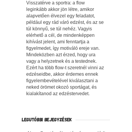
Visszatérve a sportra: a flow
leginkább akkor jön létre, amikor
alapvetően élvezel egy feladatot,
például egy rád váró edzést, és az se
túl könnyű, se túl nehéz. Vagyis
elérhető a cél, de mindenképpen
kihívást jelent, ami fenntartja a
figyelmedet, így motiváló ereje van.
Mindeközben azt érzed, hogy ura
vagy a helyzetnek és a testednek.
Ezért ha több flow-t szeretnél vinni az
edzéseidbe, akkor érdemes ennek
figyelembevételével kiválasztani a
neked örömet okozó sportágat, és
kialakítanod az edzéstervedet.
LEGUTÓBBI BEJEGYZÉSEK