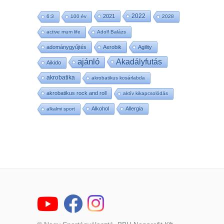
2022
2021
6:3
100 év
2028
active mum life
Adolf Balázs
adománygyűjtés
Aerobik
Agility
ajánló
Akadályfutás
Aikido
akrobatika
akrobatikus kosárlabda
akrobatikus rock and roll
aktív kikapcsolódás
Alkohol
Allergia
alkalmi sport