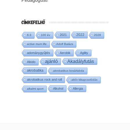
Pedagógust!
CÍMKEFELHŐ
2022
2021
6:3
100 év
2028
active mum life
Adolf Balázs
adománygyűjtés
Aerobik
Agility
ajánló
Akadályfutás
Aikido
akrobatika
akrobatikus kosárlabda
akrobatikus rock and roll
aktív kikapcsolódás
Alkohol
Allergia
alkalmi sport