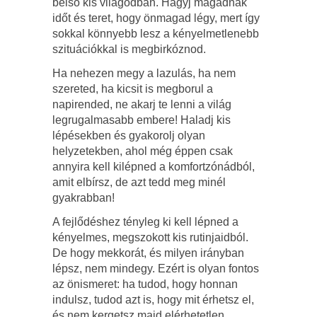
belső kis világodban. Hagyj magadnak
időt és teret, hogy önmagad légy, mert így
sokkal könnyebb lesz a kényelmetlenebb
szituációkkal is megbirkóznod.
Ha nehezen megy a lazulás, ha nem
szereted, ha kicsit is megborul a
napirended, ne akarj te lenni a világ
legrugalmasabb embere! Haladj kis
lépésekben és gyakorolj olyan
helyzetekben, ahol még éppen csak
annyira kell kilépned a komfortzónádból,
amit elbírsz, de azt tedd meg minél
gyakrabban!
A fejlődéshez tényleg ki kell lépned a
kényelmes, megszokott kis rutinjaidból.
De hogy mekkorát, és milyen irányban
lépsz, nem mindegy. Ezért is olyan fontos
az önismeret: ha tudod, hogy honnan
indulsz, tudod azt is, hogy mit érhetsz el,
és nem kergetsz majd elérhetetlen