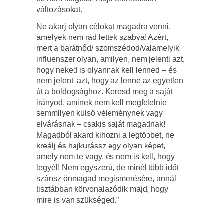
változásokat.
Ne akarj olyan célokat magadra venni,
amelyek nem rád lettek szabva! Azért,
mert a barátnőd/ szomszédod/valamelyik
influenszer olyan, amilyen, nem jelenti azt,
hogy neked is olyannak kell lenned – és
nem jelenti azt, hogy az lenne az egyetlen
út a boldogsághoz. Keresd meg a saját
irányod, aminek nem kell megfelelnie
semmilyen külső véleménynek vagy
elvárásnak – csakis saját magadnak!
Magadból akard kihozni a legtöbbet, ne
kreálj és hajkurássz egy olyan képet,
amely nem te vagy, és nem is kell, hogy
legyél! Nem egyszerű, de minél több időt
szánsz önmagad megismerésére, annál
tisztábban körvonalazódik majd, hogy
mire is van szükséged.”