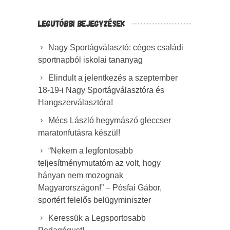
LEGUTÓBBI BEJEGYZÉSEK
Nagy Sportágválasztó: céges családi
sportnapból iskolai tananyag
Elindult a jelentkezés a szeptember
18-19-i Nagy Sportágválasztóra és
Hangszerválasztóra!
Mécs László hegymászó gleccser
maratonfutásra készül!
“Nekem a legfontosabb
teljesítménymutatóm az volt, hogy
hányan nem mozognak
Magyarországon!” – Pósfai Gábor,
sportért felelős belügyminiszter
Keressük a Legsportosabb