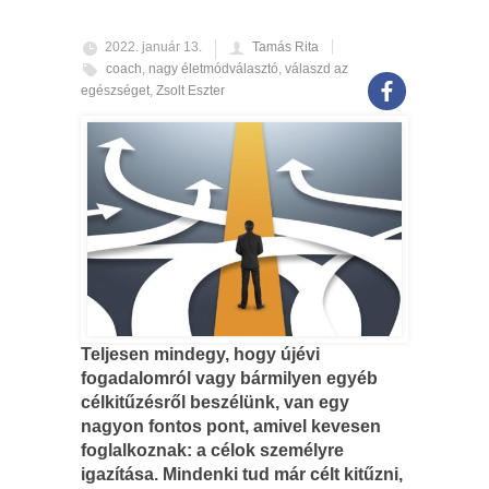
2022. január 13.
Tamás Rita
coach
,
nagy életmódválasztó
,
válaszd az
egészséget
,
Zsolt Eszter
Teljesen mindegy, hogy újévi
fogadalomról vagy bármilyen egyéb
célkitűzésről beszélünk, van egy
nagyon fontos pont, amivel kevesen
foglalkoznak: a célok személyre
igazítása. Mindenki tud már célt kitűzni,