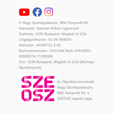
© Nagy Sportágválasztó, BBU Nonprofit Kft.
Képviselő: Szemán Róbert ügyvezető
Székhely: 1106 Budapest, Maglódi út 12/b
Cégjegyzékszám: 01-09-994624
Adószám: 24186731-2-42
Bankszámlaszám: UniCredit Bank 10918001-
00000074-77290008
Cím: 1106 Budapest, Maglódi út 12/a (Merkapt
Sportközpont)
Az Ötpróbát koordináló
Nagy Sportágválasztó,
BBU Nonprofit Kft. a
SZEOSZ alapító tagja.