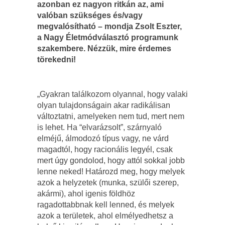
azonban ez nagyon ritkán az, ami
valóban szükséges és/vagy
megvalósítható – mondja Zsolt Eszter,
a Nagy Életmódválasztó programunk
szakembere. Nézzük, mire érdemes
törekedni!
„Gyakran találkozom olyannal, hogy valaki
olyan tulajdonságain akar radikálisan
változtatni, amelyeken nem tud, mert nem
is lehet. Ha “elvarázsolt”, szárnyaló
elméjű, álmodozó típus vagy, ne várd
magadtól, hogy racionális legyél, csak
mert úgy gondolod, hogy attól sokkal jobb
lenne neked! Határozd meg, hogy melyek
azok a helyzetek (munka, szülői szerep,
akármi), ahol igenis földhöz
ragadottabbnak kell lenned, és melyek
azok a területek, ahol elmélyedhetsz a