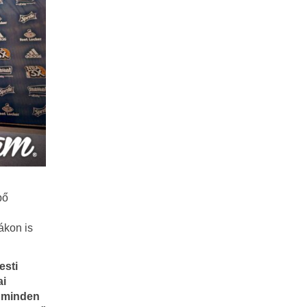
pő
ákon is
esti
ai
ó minden