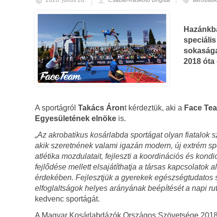
2020. július 28.
Csabai-Kaskötő Brigitta
akrobati
Hazánkba
speciális
sokasága 
2018 óta
A sportágról
Takács Áron
t kérdeztük, aki a
Face Tea
Egyesületének elnöke
is.
„Az akrobatikus kosárlabda sportágat olyan fiatalok s
akik szeretnének valami igazán modern, új extrém spor
atlétika mozdulatait, fejleszti a koordinációs és kond
fejlődése mellett elsajátíthatja a társas kapcsolatok
érdekében. Fejlesztjük a gyerekek egészségtudatos sz
elfoglaltságok helyes arányának beépítését a napi rut
kedvenc sportágát.
A Magyar Kosárlabdázók Országos Szövetsége 2018 s