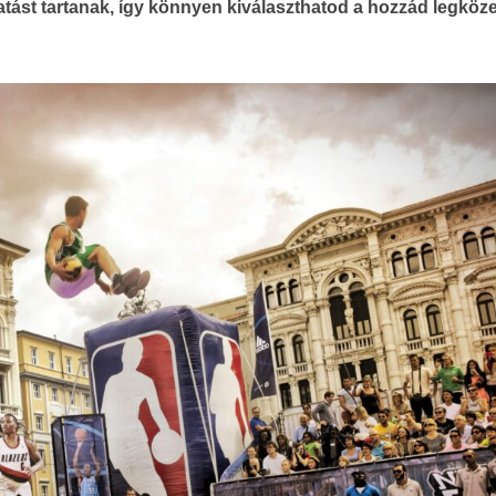
atást tartanak, így könnyen kiválaszthatod a hozzád legköz