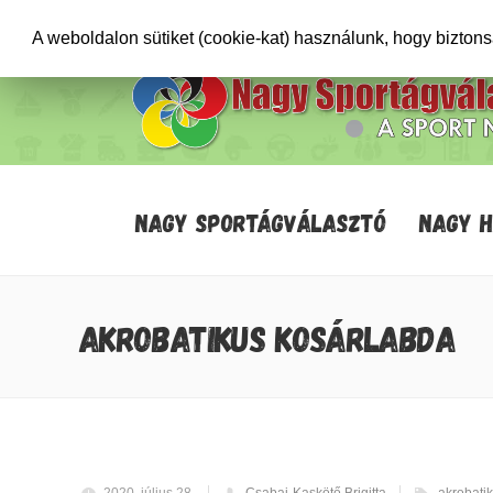
+36706471652
info@sportagvalaszto.hu
A weboldalon sütiket (cookie-kat) használunk, hogy bizton
NAGY SPORTÁGVÁLASZTÓ
NAGY 
AKROBATIKUS KOSÁRLABDA