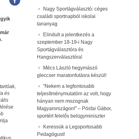
Nagy Sportágválasztó: céges
családi sportnapból iskolai
gyik
tananyag
 már
Elindult a jelentkezés a
.
szeptember 18-19-i Nagy
Sportágválasztóra és
Hangszerválasztóra!
Mécs László hegymászó
gleccser maratonfutásra készül!
“Nekem a legfontosabb
tartóak,
da és
teljesítménymutatóm az volt, hogy
ális
hányan nem mozognak
elérése
Magyarországon!” – Pósfai Gábor,
éb
sportért felelős belügyminiszter
nlja
Keressük a Legsportosabb
Pedagógust!
tikus