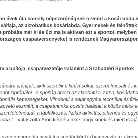
kus kosárlabda
,
face team
,
sportágválasztás
n évek óta komoly népszerűségnek örvend a kosárlabda e
 válfaja, az akrobatikus kosárlabda. Gyermekek és felnőttek
próbálta már ki és űzi ma is aktívan ezt a sportot, melyben
 országos csapatversenyeket is rendeznek Magyarországon
m alapítója, csapatvezetője valamint a Szabadtéri Sportok
zámára ajánljuk, akik szeretik a kihívásokat, szorgalmasak és ki
tot kipróbálni. A sportág ötvözi az akrobatika, torna, kosárlab
icionális képességeket. Mindenki a saját egyéni technikai és fizik
 alapvető eszméit, a csapatmunka pozitív hatásait a közös célok 
emléletmódját, a táplálkozás, fizikai aktivitás, pihenés és egy
inba.”
– válaszolta Áron kérdésünkre, hogy kinek és miért is ajá
zeptembere óta hivatalos sportágként is bejegyezte az akroba