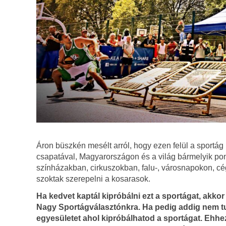
Áron büszkén mesélt arról, hogy ezen felül a sportág
csapatával, Magyarországon és a világ bármelyik po
színházakban, cirkuszokban, falu-, városnapokon, c
szoktak szerepelni a kosarasok.
Ha kedvet kaptál kipróbálni ezt a sportágat, akk
Nagy Sportágválasztónkra. Ha pedig addig nem tu
egyesületet ahol kipróbálhatod a sportágat. Ehhe