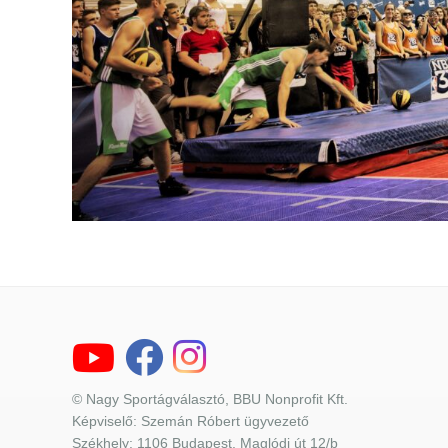
© Nagy Sportágválasztó, BBU Nonprofit Kft.
Képviselő: Szemán Róbert ügyvezető
Székhely: 1106 Budapest, Maglódi út 12/b