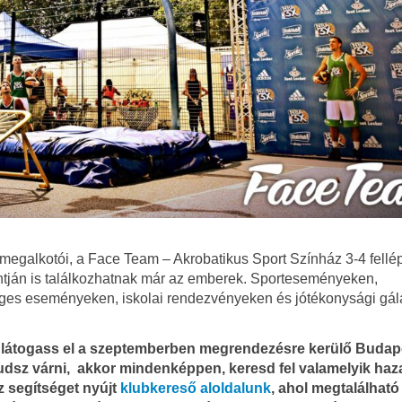
 megalkotói, a Face Team – Akrobatikus Sport Színház 3-4 fellé
ntján is találkozhatnak már az emberek. Sporteseményeken,
éges eseményeken, iskolai rendezvényeken és jótékonysági gál
or látogass el a szeptemberben megrendezésre kerülő Budap
dsz várni, akkor mindenképpen, keresd fel valamelyik haz
z segítséget nyújt
klubkereső aloldalunk
, ahol megtalálhat