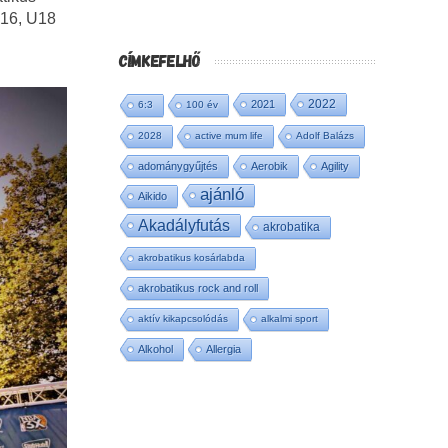
U16, U18
CÍMKEFELHŐ
2022
2021
6:3
100 év
2028
active mum life
Adolf Balázs
adománygyűjtés
Aerobik
Agility
ajánló
Aikido
Akadályfutás
akrobatika
akrobatikus kosárlabda
akrobatikus rock and roll
aktív kikapcsolódás
alkalmi sport
Alkohol
Allergia