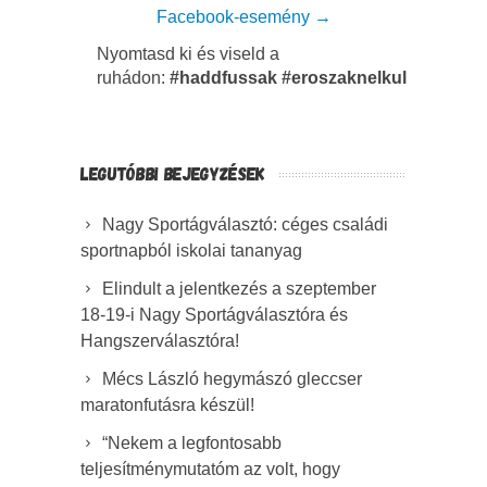
Facebook-esemény →
Nyomtasd ki és viseld a
ruhádon:
#haddfussak #eroszaknelkul
LEGUTÓBBI BEJEGYZÉSEK
Nagy Sportágválasztó: céges családi
sportnapból iskolai tananyag
Elindult a jelentkezés a szeptember
18-19-i Nagy Sportágválasztóra és
Hangszerválasztóra!
Mécs László hegymászó gleccser
maratonfutásra készül!
“Nekem a legfontosabb
teljesítménymutatóm az volt, hogy