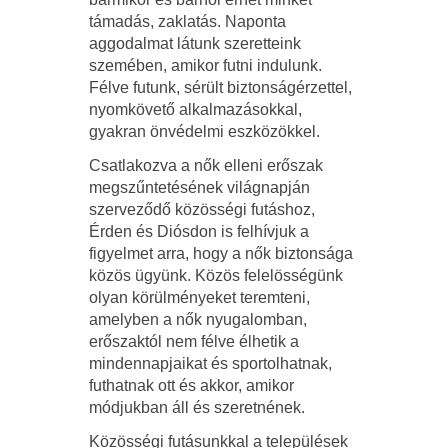
támadás, zaklatás. Naponta
aggodalmat látunk szeretteink
szemében, amikor futni indulunk.
Félve futunk, sérült biztonságérzettel,
nyomkövető alkalmazásokkal,
gyakran önvédelmi eszközökkel.
Csatlakozva a nők elleni erőszak
megszűntetésének világnapján
szerveződő közösségi futáshoz,
Érden és Diósdon is felhívjuk a
figyelmet arra, hogy a nők biztonsága
közös ügyünk. Közös felelösségünk
olyan körülményeket teremteni,
amelyben a nők nyugalomban,
erőszaktól nem félve élhetik a
mindennapjaikat és sportolhatnak,
futhatnak ott és akkor, amikor
módjukban áll és szeretnének.
Közösségi futásunkkal a települések