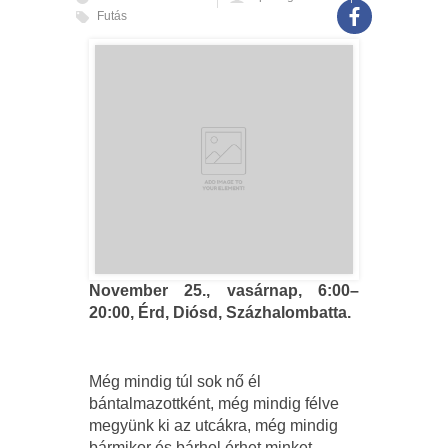
Futás
November 25., vasárnap, 6:00–
20:00, Érd, Diósd, Százhalombatta.
Még mindig túl sok nő él
bántalmazottként, még mindig félve
megyünk ki az utcákra, még mindig
bármikor és bárhol érhet minket