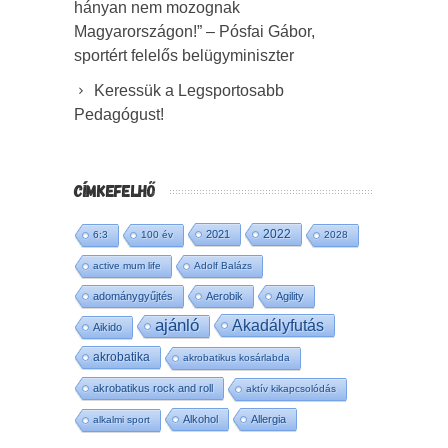
hányan nem mozognak
Magyarországon!” – Pósfai Gábor,
sportért felelős belügyminiszter
Keressük a Legsportosabb
Pedagógust!
CÍMKEFELHŐ
2022
2021
6:3
100 év
2028
active mum life
Adolf Balázs
adománygyűjtés
Aerobik
Agility
ajánló
Akadályfutás
Aikido
akrobatika
akrobatikus kosárlabda
akrobatikus rock and roll
aktív kikapcsolódás
Alkohol
Allergia
alkalmi sport