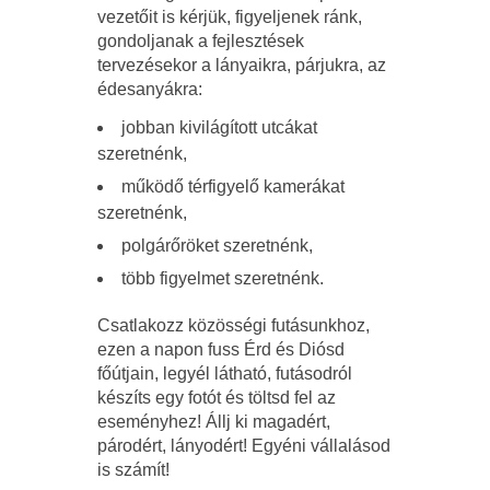
vezetőit is kérjük, figyeljenek ránk,
gondoljanak a fejlesztések
tervezésekor a lányaikra, párjukra, az
édesanyákra:
jobban kivilágított utcákat
szeretnénk,
működő térfigyelő kamerákat
szeretnénk,
polgárőröket szeretnénk,
több figyelmet szeretnénk.
Csatlakozz közösségi futásunkhoz,
ezen a napon fuss Érd és Diósd
főútjain, legyél látható, futásodról
készíts egy fotót és töltsd fel az
eseményhez! Állj ki magadért,
párodért, lányodért! Egyéni vállalásod
is számít!