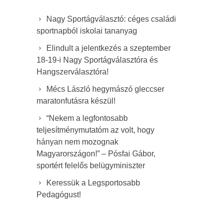
Nagy Sportágválasztó: céges családi
sportnapból iskolai tananyag
Elindult a jelentkezés a szeptember
18-19-i Nagy Sportágválasztóra és
Hangszerválasztóra!
Mécs László hegymászó gleccser
maratonfutásra készül!
“Nekem a legfontosabb
teljesítménymutatóm az volt, hogy
hányan nem mozognak
Magyarországon!” – Pósfai Gábor,
sportért felelős belügyminiszter
Keressük a Legsportosabb
Pedagógust!