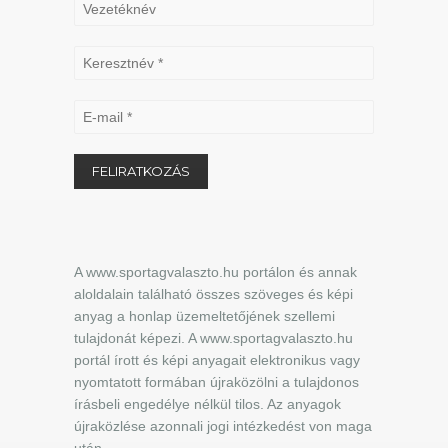
A www.sportagvalaszto.hu portálon és annak
aloldalain található összes szöveges és képi
anyag a honlap üzemeltetőjének szellemi
tulajdonát képezi. A www.sportagvalaszto.hu
portál írott és képi anyagait elektronikus vagy
nyomtatott formában újraközölni a tulajdonos
írásbeli engedélye nélkül tilos. Az anyagok
újraközlése azonnali jogi intézkedést von maga
után.