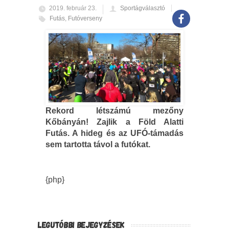
2019. február 23.
Sportágválasztó
Futás
,
Futóverseny
Rekord létszámú mezőny
Kőbányán! Zajlik a Föld Alatti
Futás. A hideg és az UFÓ-támadás
sem tartotta távol a futókat.
{php}
LEGUTÓBBI BEJEGYZÉSEK