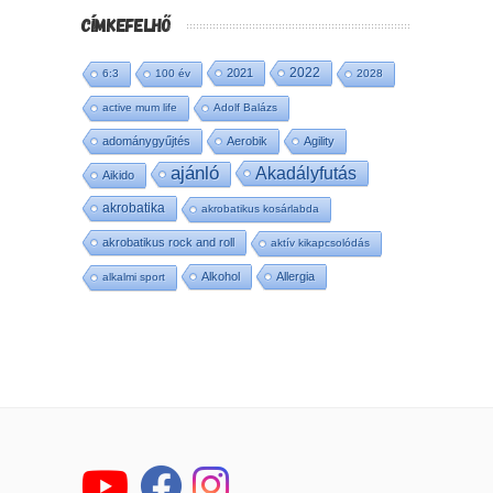
CÍMKEFELHŐ
2022
2021
6:3
100 év
2028
active mum life
Adolf Balázs
adománygyűjtés
Aerobik
Agility
ajánló
Akadályfutás
Aikido
akrobatika
akrobatikus kosárlabda
akrobatikus rock and roll
aktív kikapcsolódás
Alkohol
Allergia
alkalmi sport