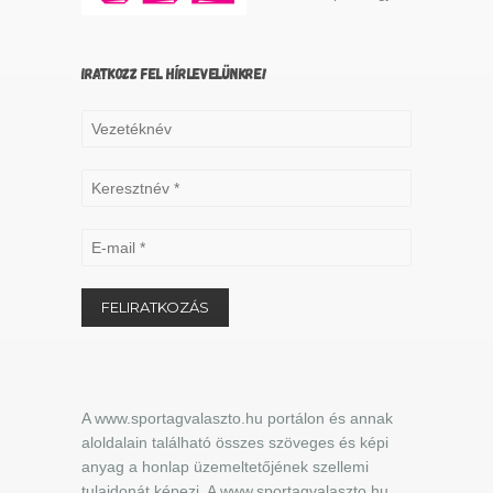
IRATKOZZ FEL HÍRLEVELÜNKRE!
A www.sportagvalaszto.hu portálon és annak
aloldalain található összes szöveges és képi
anyag a honlap üzemeltetőjének szellemi
tulajdonát képezi. A www.sportagvalaszto.hu