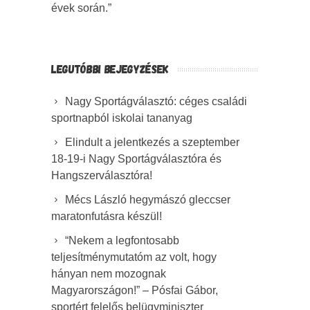
évek során.”
LEGUTÓBBI BEJEGYZÉSEK
Nagy Sportágválasztó: céges családi
sportnapból iskolai tananyag
Elindult a jelentkezés a szeptember
18-19-i Nagy Sportágválasztóra és
Hangszerválasztóra!
Mécs László hegymászó gleccser
maratonfutásra készül!
“Nekem a legfontosabb
teljesítménymutatóm az volt, hogy
hányan nem mozognak
Magyarországon!” – Pósfai Gábor,
sportért felelős belügyminiszter