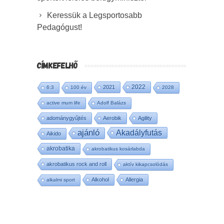
Keressük a Legsportosabb
Pedagógust!
CÍMKEFELHŐ
2022
2021
6:3
100 év
2028
active mum life
Adolf Balázs
adománygyűjtés
Aerobik
Agility
ajánló
Akadályfutás
Aikido
akrobatika
akrobatikus kosárlabda
akrobatikus rock and roll
aktív kikapcsolódás
Alkohol
Allergia
alkalmi sport