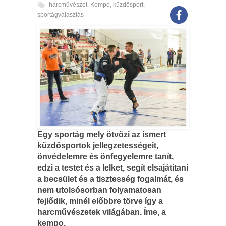
harcművészet
,
Kempo
,
küzdősport
,
sportágválasztás
Egy sportág mely ötvözi az ismert
küzdősportok jellegzetességeit,
önvédelemre és önfegyelemre tanít,
edzi a testet és a lelket, segít elsajátítani
a becsület és a tisztesség fogalmát, és
nem utolsósorban folyamatosan
fejlődik, minél előbbre törve így a
harcművészetek világában. Íme, a
kempo.