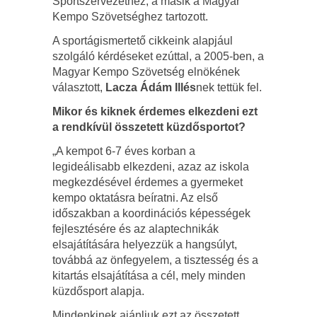
Sportszervezethez, a másik a Magyar
Kempo Szövetséghez tartozott.
A sportágismertető cikkeink alapjául
szolgáló kérdéseket ezúttal, a 2005-ben, a
Magyar Kempo Szövetség elnökének
választott,
Lacza Ádám Illés
nek tettük fel.
Mikor és kiknek érdemes elkezdeni ezt
a rendkívül összetett küzdősportot?
„A kempot 6-7 éves korban a
legideálisabb elkezdeni, azaz az iskola
megkezdésével érdemes a gyermeket
kempo oktatásra beíratni. Az első
időszakban a koordinációs képességek
fejlesztésére és az alaptechnikák
elsajátítására helyezzük a hangsúlyt,
továbbá az önfegyelem, a tisztesség és a
kitartás elsajátítása a cél, mely minden
küzdősport alapja.
Mindenkinek ajánljuk ezt az összetett