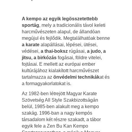
A kempo az egyik legösszetettebb
sportág
, mely a tradicionális távol keleti
harcművészeten alapul, de állandóan
megújul és fejlődik. Megtalálhatóak benne
a karate
alapállásai, lépései, ütései,
védései,
a thai-boksz
rúgásai,
a judo, a
jitsu, a birkózás
fogásai, földre vitelei,
fojtásai. E mellett az európai ember
kultúrájához kialakított harcművészet
tartalmazza az
önvédelmi technikák
at és
a formagyakorlatokat is.
Az 1982-ben létrejött Magyar Karate
Szövetség All Style Szakbizottságán
belül, 1985-ben alakult meg a kempo
szakág. 1996-ban a nagy kempós
társadalom két részre szakadt, a tábor
egyik fele a Zen Bu Kan Kempo