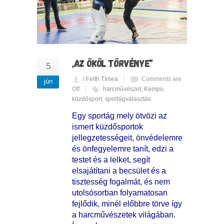
„AZ ÖKÖL TÖRVÉNYE”
5
/ Feith Tímea
Comments are
jún
Off
harcművészet
,
Kempo
,
küzdősport
,
sportágválasztás
Egy sportág mely ötvözi az
ismert küzdősportok
jellegzetességeit, önvédelemre
és önfegyelemre tanít, edzi a
testet és a lelket, segít
elsajátítani a becsület és a
tisztesség fogalmát, és nem
utolsósorban folyamatosan
fejlődik, minél előbbre törve így
a harcművészetek világában.