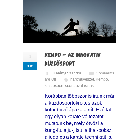
KEMPO – AZ INNOVATÍV
6
KÜZDŐSPORT
aug
/ Kelényi Szandra
Comments
are Off
harcművészet
,
Kempo
,
küzdősport
,
sportágválasztás
Korábban többször is írtunk már
a küzdősportokról,és azok
különböző ágazatairól. Ezúttal
egy olyan karate változatot
mutatunk be, mely ötvözi a
kung-fu, a ju-jitsu, a thai-boksz,
a judo és a karate technikáit is.