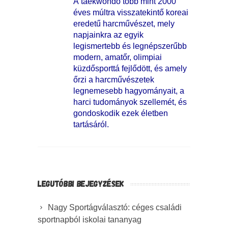
A taekwondo több mint 2000
éves múltra visszatekintő koreai
eredetű harcművészet, mely
napjainkra az egyik
legismertebb és legnépszerűbb
modern, amatőr, olimpiai
küzdősporttá fejlődött, és amely
őrzi a harcművészetek
legnemesebb hagyományait, a
harci tudományok szellemét, és
gondoskodik ezek életben
tartásáról.
LEGUTÓBBI BEJEGYZÉSEK
Nagy Sportágválasztó: céges családi
sportnapból iskolai tananyag