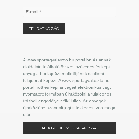
A www.sportagvalaszto.hu portálon és annak
aloldalain található összes szöveges és képi
anyag a honlap üzemeltetőjének szellemi
tulajdonát képezi. A www.sportagvalaszto.hu
portál írott és képi anyagait elektronikus vagy
nyomtatott formában újraközölni a tulajdonos
írásbeli engedélye nélkül tilos. Az anyagok
újraközlése azonnali jogi intézkedést von maga
után.
ADATVÉDELMI SZABÁLYZAT