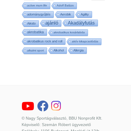
active mum life
Adolf Balázs
adománygyűjtés
Aerobik
Agility
ajánló
Akadályfutás
Aikido
akrobatika
akrobatikus kosárlabda
akrobatikus rock and roll
aktív kikapcsolódás
Alkohol
Allergia
alkalmi sport
© Nagy Sportágválasztó, BBU Nonprofit Kft.
Képviselő: Szemán Róbert ügyvezető
Székhely: 1106 Budapest, Maglódi út 12/b