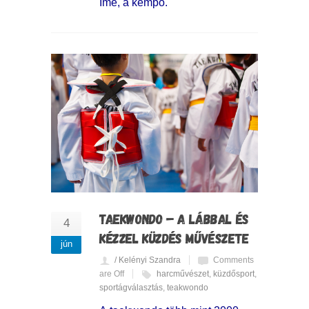
Íme, a kempo.
TAEKWONDO – A LÁBBAL ÉS
4
KÉZZEL KÜZDÉS MŰVÉSZETE
jún
/ Kelényi Szandra
Comments
are Off
harcművészet
,
küzdősport
,
sportágválasztás
,
teakwondo