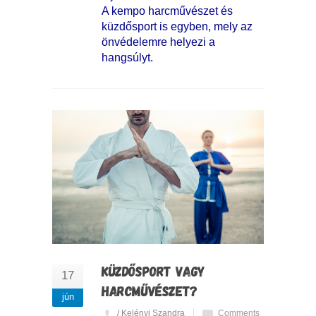
A kempo harcművészet és
küzdősport is egyben, mely az
önvédelemre helyezi a
hangsúlyt.
KÜZDŐSPORT VAGY
17
HARCMŰVÉSZET?
jún
/ Kelényi Szandra
Comments