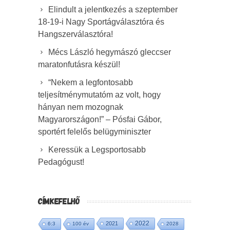
Elindult a jelentkezés a szeptember
18-19-i Nagy Sportágválasztóra és
Hangszerválasztóra!
Mécs László hegymászó gleccser
maratonfutásra készül!
“Nekem a legfontosabb
teljesítménymutatóm az volt, hogy
hányan nem mozognak
Magyarországon!” – Pósfai Gábor,
sportért felelős belügyminiszter
Keressük a Legsportosabb
Pedagógust!
CÍMKEFELHŐ
2022
2021
6:3
100 év
2028