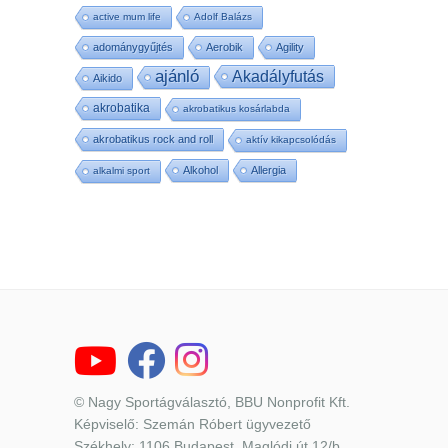
active mum life
Adolf Balázs
adománygyűjtés
Aerobik
Agility
ajánló
Akadályfutás
Aikido
akrobatika
akrobatikus kosárlabda
akrobatikus rock and roll
aktív kikapcsolódás
Alkohol
Allergia
alkalmi sport
© Nagy Sportágválasztó, BBU Nonprofit Kft.
Képviselő: Szemán Róbert ügyvezető
Székhely: 1106 Budapest, Maglódi út 12/b