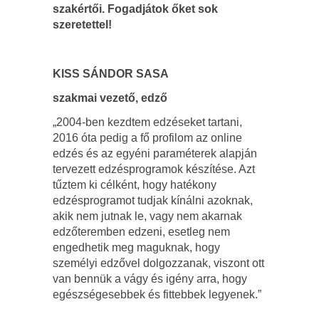
szakértői. Fogadjátok őket sok
szeretettel!
KISS SÁNDOR SASA
szakmai vezető, edző
„2004-ben kezdtem edzéseket tartani,
2016 óta pedig a fő profilom az online
edzés és az egyéni paraméterek alapján
tervezett edzésprogramok készítése. Azt
tűztem ki célként, hogy hatékony
edzésprogramot tudjak kínálni azoknak,
akik nem jutnak le, vagy nem akarnak
edzőteremben edzeni, esetleg nem
engedhetik meg maguknak, hogy
személyi edzővel dolgozzanak, viszont ott
van bennük a vágy és igény arra, hogy
egészségesebbek és fittebbek legyenek.”