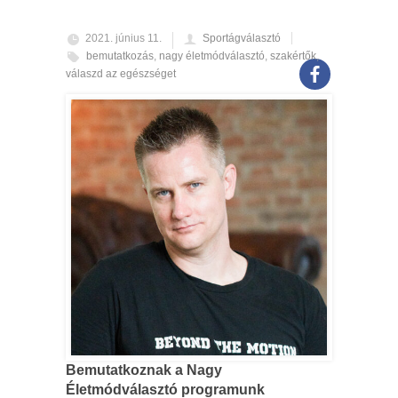
2021. június 11.
Sportágválasztó
bemutatkozás
,
nagy életmódválasztó
,
szakértők
,
válaszd az egészséget
Bemutatkoznak a Nagy
Életmódválasztó programunk