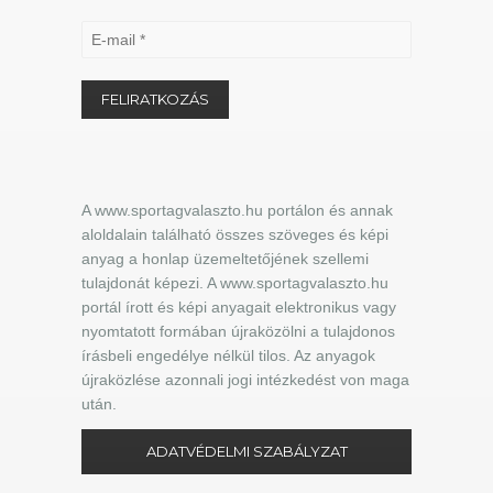
A www.sportagvalaszto.hu portálon és annak
aloldalain található összes szöveges és képi
anyag a honlap üzemeltetőjének szellemi
tulajdonát képezi. A www.sportagvalaszto.hu
portál írott és képi anyagait elektronikus vagy
nyomtatott formában újraközölni a tulajdonos
írásbeli engedélye nélkül tilos. Az anyagok
újraközlése azonnali jogi intézkedést von maga
után.
ADATVÉDELMI SZABÁLYZAT