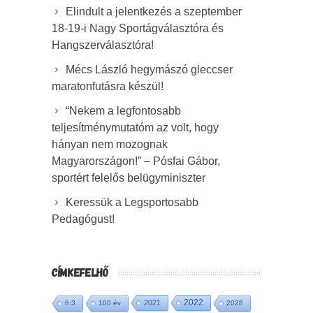
Elindult a jelentkezés a szeptember
18-19-i Nagy Sportágválasztóra és
Hangszerválasztóra!
Mécs László hegymászó gleccser
maratonfutásra készül!
“Nekem a legfontosabb
teljesítménymutatóm az volt, hogy
hányan nem mozognak
Magyarországon!” – Pósfai Gábor,
sportért felelős belügyminiszter
Keressük a Legsportosabb
Pedagógust!
CÍMKEFELHŐ
2022
2021
6:3
100 év
2028