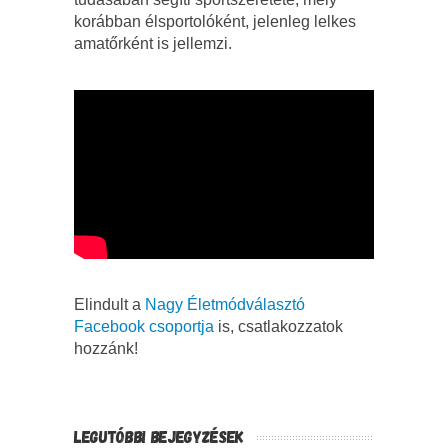
korábban élsportolóként, jelenleg lelkes
amatőrként is jellemzi.
Elindult a
Nagy Életmódválasztó
Facebook csoportja
is, csatlakozzatok
hozzánk!
LEGUTÓBBI BEJEGYZÉSEK