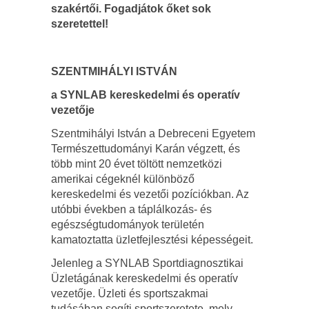
szakértői. Fogadjátok őket sok
szeretettel!
SZENTMIHÁLYI ISTVÁN
a SYNLAB kereskedelmi és operatív
vezetője
Szentmihályi István a Debreceni Egyetem
Természettudományi Karán végzett, és
több mint 20 évet töltött nemzetközi
amerikai cégeknél különböző
kereskedelmi és vezetői pozíciókban. Az
utóbbi években a táplálkozás- és
egészségtudományok területén
kamatoztatta üzletfejlesztési képességeit.
Jelenleg a SYNLAB Sportdiagnosztikai
Üzletágának kereskedelmi és operatív
vezetője. Üzleti és sportszakmai
tudásában segíti sportszeretete, mely