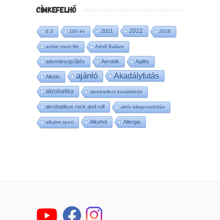
CÍMKEFELHŐ
2022
2021
6:3
100 év
2028
active mum life
Adolf Balázs
adománygyűjtés
Aerobik
Agility
ajánló
Akadályfutás
Aikido
akrobatika
akrobatikus kosárlabda
akrobatikus rock and roll
aktív kikapcsolódás
Alkohol
Allergia
alkalmi sport