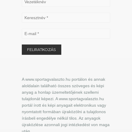
A www.sportagvalaszto.hu portálon és annak
aloldalain található összes szöveges és képi
anyag a honlap üzemeltetőjének szellemi
tulajdonát képezi. A www.sportagvalaszto.hu
portál írott és képi anyagait elektronikus vagy
nyomtatott formában újraközölni a tulajdonos
írásbeli engedélye nélkül tilos. Az anyagok
újraközlése azonnali jogi intézkedést von maga
után.