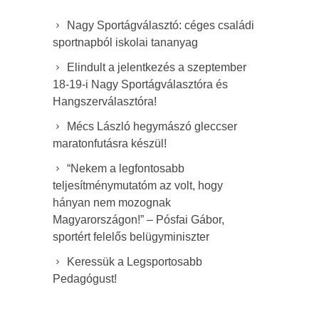
Nagy Sportágválasztó: céges családi
sportnapból iskolai tananyag
Elindult a jelentkezés a szeptember
18-19-i Nagy Sportágválasztóra és
Hangszerválasztóra!
Mécs László hegymászó gleccser
maratonfutásra készül!
“Nekem a legfontosabb
teljesítménymutatóm az volt, hogy
hányan nem mozognak
Magyarországon!” – Pósfai Gábor,
sportért felelős belügyminiszter
Keressük a Legsportosabb
Pedagógust!