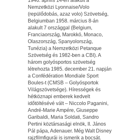
1946. április 14-én alakult a
Nemzetközi Lyonnaise/Volo
(repülődobás, azaz volo) Szövetség,
Belgiumban 1958. március 8-án
alakult 7 országgal (Belgium,
Franciaország, Marokkó, Monaco,
Olaszország, Spanyolország,
Tunézia) a Nemzetközi Petanque
Szövetség és 1982-ben a CBI). A
három golyósportos szövetség
létrehozta 1985. december 21. napján
a Confédération Mondiale Sport
Boules-t (CMSB – Golyósportok
Világszövetsége). Hírességek és
hétköznapi emberek kedvelt
időtöltésévé vált – Niccolo Paganini,
André-Marie Ampére, Giuseppe
Garibaldi, Maria Soldati, Sandro
Pertini köztársasági elnök, II. János
Pál pápa, Adenauer. Még Walt Disney
rajzfilmfigurái is ismerik a bocsát.