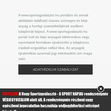
A www.sportagvalaszto.hu portálon és annak
aloldalain található összes szöveges és képi
anyag a honlap üzemeltetőjének szellemi
tulajdonát képezi. A www.sportagvalaszto.hu
portál írott és képi anyagait elektronikus vagy
nyomtatott formában újraközölni a tulajdonos
írásbeli engedélye nélkül tilos. Az anyagok
újraközlése azonnali jogi intézkedést von maga
után.
ADATVÉDELMI SZABÁLYZAT
FIGYELEM!
A Nagy Sportágválasztó - A SPORT NAPJAI rendezvénynév
VÉDJEGYOLTALOM alatt áll. A rendezvénynév részbeni vagy
Nagy Sportágválasztó
© 2019 | Telefon:
egészbeni jogosulatlan használója védjegybitorlási vétséget
+36706471652 | E-mail: info@sportagvalaszto.hu