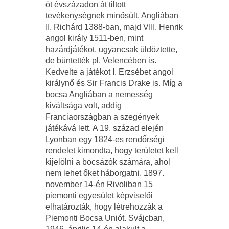
öt évszázadon át tiltott
tevékenységnek minősült. Angliában
II. Richárd 1388-ban, majd VIII. Henrik
angol király 1511-ben, mint
hazárdjátékot, ugyancsak üldöztette,
de büntették pl. Velencében is.
Kedvelte a játékot I. Erzsébet angol
királynő és Sir Francis Drake is. Míg a
bocsa Angliában a nemesség
kiváltsága volt, addig
Franciaországban a szegények
játékává lett. A 19. század elején
Lyonban egy 1824-es rendőrségi
rendelet kimondta, hogy területet kell
kijelölni a bocsázók számára, ahol
nem lehet őket háborgatni. 1897.
november 14-én Rivoliban 15
piemonti egyesület képviselői
elhatározták, hogy létrehozzák a
Piemonti Bocsa Uniót. Svájcban,