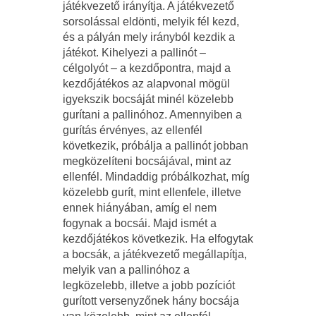
játékvezető irányítja. A játékvezető
sorsolással eldönti, melyik fél kezd,
és a pályán mely irányból kezdik a
játékot. Kihelyezi a pallinót –
célgolyót – a kezdőpontra, majd a
kezdőjátékos az alapvonal mögül
igyekszik bocsáját minél közelebb
gurítani a pallinóhoz. Amennyiben a
gurítás érvényes, az ellenfél
következik, próbálja a pallinót jobban
megközelíteni bocsájával, mint az
ellenfél. Mindaddig próbálkozhat, míg
közelebb gurít, mint ellenfele, illetve
ennek hiányában, amíg el nem
fogynak a bocsái. Majd ismét a
kezdőjátékos következik. Ha elfogytak
a bocsák, a játékvezető megállapítja,
melyik van a pallinóhoz a
legközelebb, illetve a jobb pozíciót
gurított versenyzőnek hány bocsája