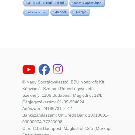
akrobatikus rock and roll
aktív kikapcsolódás
Alkohol
Allergia
alkalmi sport
© Nagy Sportágválasztó, BBU Nonprofit Kft.
Képviselő: Szemán Róbert ügyvezető
Székhely: 1106 Budapest, Maglódi út 12/b
Cégjegyzékszám: 01-09-994624
Adószám: 24186731-2-42
Bankszámlaszám: UniCredit Bank 10918001-
00000074-77290008
Cím: 1106 Budapest, Maglódi út 12/a (Merkapt
Sportközpont)