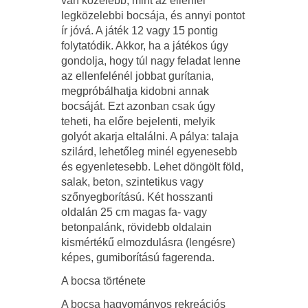
van közelebb, mint az ellenfél
legközelebbi bocsája, és annyi pontot
ír jóvá. A játék 12 vagy 15 pontig
folytatódik. Akkor, ha a játékos úgy
gondolja, hogy túl nagy feladat lenne
az ellenfelénél jobbat gurítania,
megpróbálhatja kidobni annak
bocsáját. Ezt azonban csak úgy
teheti, ha előre bejelenti, melyik
golyót akarja eltalálni. A pálya: talaja
szilárd, lehetőleg minél egyenesebb
és egyenletesebb. Lehet döngölt föld,
salak, beton, szintetikus vagy
szőnyegborítású. Két hosszanti
oldalán 25 cm magas fa- vagy
betonpalánk, rövidebb oldalain
kismértékű elmozdulásra (lengésre)
képes, gumiborítású fagerenda.
A bocsa története
A bocsa hagyományos rekreációs