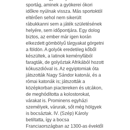
sportág, aminek a gyökerei ókori
időkre nyúlnak vissza. Más sportoktól
eltérően sehol nem sikerült
rábukkanni sem a játék születésének
helyére, sem időpontjára. Egy dolog
biztos, az ember már igen korán
elkezdett gömbölyű tárgyakat görgetni
a földön. A golyók eredetileg kőből
készültek, a latinok keményfából
faragták, de golyóztak Afrikából hozott
kókuszdióval is. Az egyiptomiak óta
játszották Nagy Sándor katonái, és a
római katonák is; játszották a
középkorban piactereken és utcákon,
de meghódította a kolostorokat,
várakat is. Prominens egyházi
személyek, várurak, sőt még hölgyek
is bocsáztak. IV. (Szép) Károly
betiltatta, így a bocsa
Franciaországban az 1300-as évektől