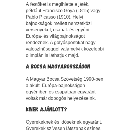
A festőket is megihlette a játék,
például Francisco Goya (1815) vagy
Pablo Picasso (1910). Helyi
bajnokságok mellett nemzetközi
versenyeket, csapat- és egyéni
Európa- és világbajnok­ságot
rendeznek. A golyósportokat nagy
valószínűséggel valamelyik közelebbi
olimpián is láthatjuk majd.
A BOCSA MAGYARORSZÁGON
A Magyar Bocsa Szövetség 1990-ben
alakult. Európa-bajnokságon
egyéniben és csapatban egyaránt
voltak már dobogós helyezéseink.
KINEK AJÁNLOTT?
Gyerekeknek és időseknek egyaránt.
Gyerekek szívesen játszanak színes