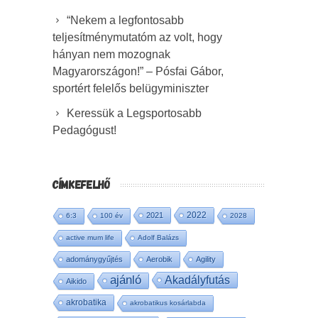
“Nekem a legfontosabb
teljesítménymutatóm az volt, hogy
hányan nem mozognak
Magyarországon!” – Pósfai Gábor,
sportért felelős belügyminiszter
Keressük a Legsportosabb
Pedagógust!
CÍMKEFELHŐ
2022
2021
6:3
100 év
2028
active mum life
Adolf Balázs
adománygyűjtés
Aerobik
Agility
ajánló
Akadályfutás
Aikido
akrobatika
akrobatikus kosárlabda