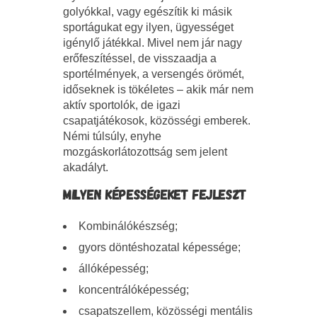
golyókkal, vagy egészítik ki másik
sportágukat egy ilyen, ügyességet
igénylő játékkal. Mivel nem jár nagy
erőfeszítéssel, de visszaadja a
sportélmények, a versengés örömét,
időseknek is tökéletes – akik már nem
aktív sportolók, de igazi
csapatjátékosok, közösségi emberek.
Némi túlsúly, enyhe
mozgáskorlátozottság sem jelent
akadályt.
MILYEN KÉPESSÉGEKET FEJLESZT
Kombinálókészség;
gyors döntéshozatal képessége;
állóképesség;
koncentrálóképesség;
csapatszellem, közösségi mentális