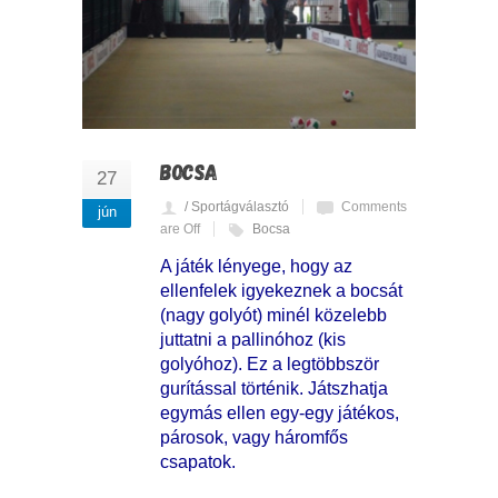
BOCSA
27
/ Sportágválasztó
Comments
jún
are Off
Bocsa
A játék lényege, hogy az
ellenfelek igyekeznek a bocsát
(nagy golyót) minél közelebb
juttatni a pallinóhoz (kis
golyóhoz). Ez a legtöbbször
gurítással történik. Játszhatja
egymás ellen egy-egy játékos,
párosok, vagy háromfős
csapatok.