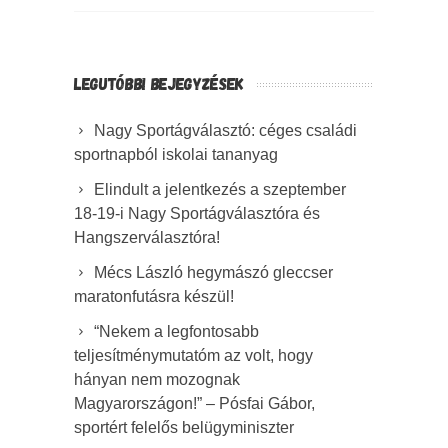
LEGUTÓBBI BEJEGYZÉSEK
Nagy Sportágválasztó: céges családi
sportnapból iskolai tananyag
Elindult a jelentkezés a szeptember
18-19-i Nagy Sportágválasztóra és
Hangszerválasztóra!
Mécs László hegymászó gleccser
maratonfutásra készül!
“Nekem a legfontosabb
teljesítménymutatóm az volt, hogy
hányan nem mozognak
Magyarországon!” – Pósfai Gábor,
sportért felelős belügyminiszter