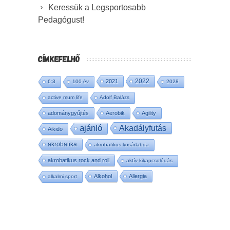
Keressük a Legsportosabb
Pedagógust!
CÍMKEFELHŐ
2022
2021
6:3
100 év
2028
active mum life
Adolf Balázs
adománygyűjtés
Aerobik
Agility
ajánló
Akadályfutás
Aikido
akrobatika
akrobatikus kosárlabda
akrobatikus rock and roll
aktív kikapcsolódás
Alkohol
Allergia
alkalmi sport