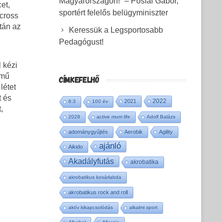
Magyarországon!” – Pósfai Gábor,
et,
sportért felelős belügyminiszter
ocross
tán az
Keressük a Legsportosabb
Pedagógust!
 kézi
ímű
CÍMKEFELHŐ
létet
t és
2022
2021
6:3
100 év
,
2028
active mum life
Adolf Balázs
adománygyűjtés
Aerobik
Agility
ajánló
Aikido
Akadályfutás
akrobatika
akrobatikus kosárlabda
akrobatikus rock and roll
aktív kikapcsolódás
alkalmi sport