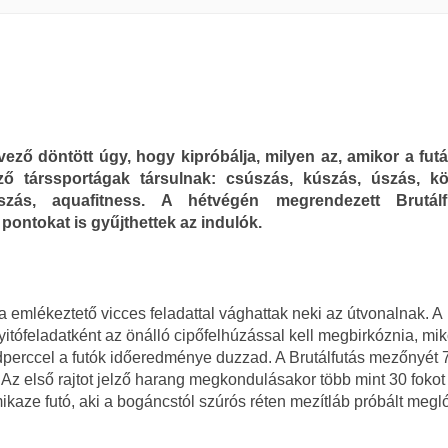
ező döntött úgy, hogy kipróbálja, milyen az, amikor a fut
ző társsportágak társulnak: csúszás, kúszás, úszás, kö
zás, aquafitness. A hétvégén megrendezett Brutálf
pontokat is gyűjthettek az indulók.
ra emlékeztető vicces feladattal vághattak neki az útvonalnak. A
itófeladatként az önálló cipőfelhúzással kell megbirkóznia, mi
erccel a futók időeredménye duzzad. A Brutálfutás mezőnyét 
Az első rajtot jelző harang megkondulásakor több mint 30 fokot
kaze futó, aki a bogáncstól szúrós réten mezítláb próbált megl