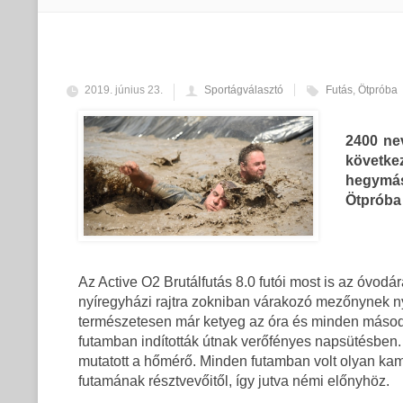
2019. június 23.
Sportágválasztó
Futás
,
Ötpróba
2400 nev
követke
hegymás
Ötpróba 
Az Active O2 Brutálfutás 8.0 futói most is az óvodá
nyíregyházi rajtra zokniban várakozó mezőnynek ny
természetesen már ketyeg az óra és minden másodp
futamban indították útnak verőfényes napsütésben. 
mutatott a hőmérő. Minden futamban volt olyan kami
futamának résztvevőitől, így jutva némi előnyhöz.