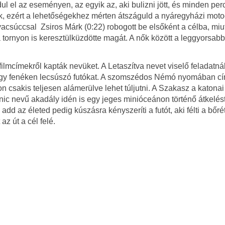
ul el az eseményen, az egyik az, aki bulizni jött, és minden perc
zik, ezért a lehetőségekhez mérten átszáguld a nyáregyházi mot
lyacsúccsal Zsiros Márk (0:22) robogott be elsőként a célba, miu
 tornyon is keresztülküzdötte magát. A nők között a leggyorsabb
lmcímekről kapták nevüket. A Letaszítva nevet viselő feladatnál
 vagy fenéken lecsúszó futókat. A szomszédos Némó nyomában c
n csakis teljesen alámerülve lehet túljutni. A Szakasz a katonai 
tanic nevű akadály idén is egy jeges minióceánon történő átkelés
dd az életed pedig kúszásra kényszeríti a futót, aki félti a bőrét
z út a cél felé.