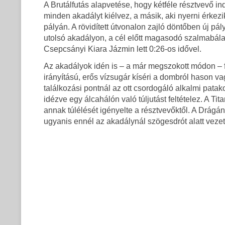
A Brutálfutás alapvetése, hogy kétféle résztvevő ind
minden akadályt kiélvez, a másik, aki nyerni érke
pályán. A rövidített útvonalon zajló döntőben új pá
utolsó akadályon, a cél előtt magasodó szalmabála
Csepcsányi Kiara Jázmin lett 0:26-os idővel.
Az akadályok idén is – a már megszokott módon – fi
irányítású, erős vízsugár kíséri a dombról hason
találkozási pontnál az ott csordogáló alkalmi patako
idézve egy álcahálón való túljutást feltételez. A Ti
annak túlélését igényelte a résztvevőktől. A Drágán a
ugyanis ennél az akadálynál szögesdrót alatt vezet a