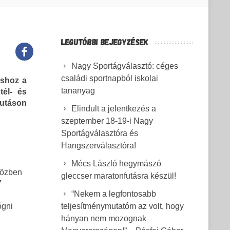
LEGUTÓBBI BEJEGYZÉSEK
Nagy Sportágválasztó: céges
családi sportnapból iskolai
áshoz a
tananyag
tél- és
utáson
Elindult a jelentkezés a
szeptember 18-19-i Nagy
Sportágválasztóra és
Hangszerválasztóra!
Mécs László hegymászó
közben
gleccser maratonfutásra készül!
7
“Nekem a legfontosabb
teljesítménymutatóm az volt, hogy
ógni
hányan nem mozognak