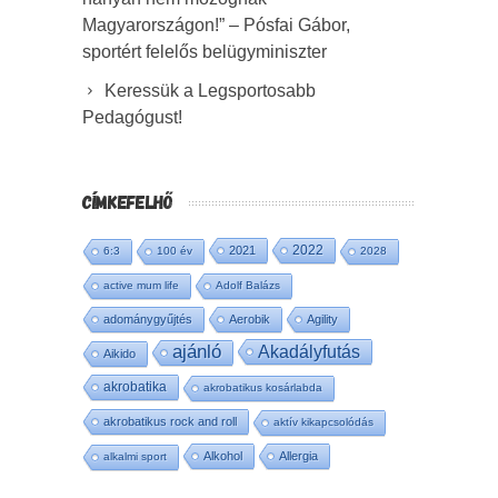
Magyarországon!” – Pósfai Gábor,
sportért felelős belügyminiszter
Keressük a Legsportosabb
Pedagógust!
CÍMKEFELHŐ
2022
2021
6:3
100 év
2028
active mum life
Adolf Balázs
adománygyűjtés
Aerobik
Agility
ajánló
Akadályfutás
Aikido
akrobatika
akrobatikus kosárlabda
akrobatikus rock and roll
aktív kikapcsolódás
Alkohol
Allergia
alkalmi sport