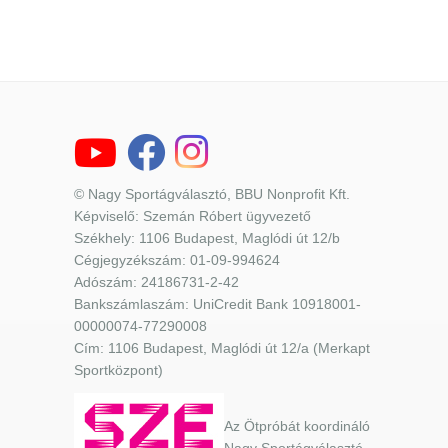
© Nagy Sportágválasztó, BBU Nonprofit Kft.
Képviselő: Szemán Róbert ügyvezető
Székhely: 1106 Budapest, Maglódi út 12/b
Cégjegyzékszám: 01-09-994624
Adószám: 24186731-2-42
Bankszámlaszám: UniCredit Bank 10918001-
00000074-77290008
Cím: 1106 Budapest, Maglódi út 12/a (Merkapt
Sportközpont)
Az Ötpróbát koordináló
Nagy Sportágválasztó,