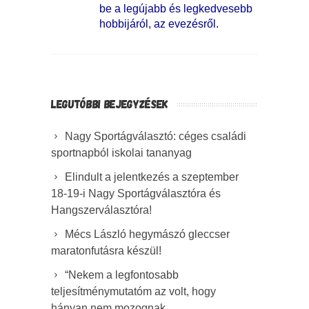
be a legújabb és legkedvesebb
hobbijáról, az evezésről.
LEGUTÓBBI BEJEGYZÉSEK
Nagy Sportágválasztó: céges családi
sportnapból iskolai tananyag
Elindult a jelentkezés a szeptember
18-19-i Nagy Sportágválasztóra és
Hangszerválasztóra!
Mécs László hegymászó gleccser
maratonfutásra készül!
“Nekem a legfontosabb
teljesítménymutatóm az volt, hogy
hányan nem mozognak