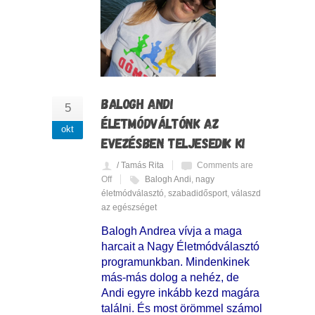
BALOGH ANDI
5
ÉLETMÓDVÁLTÓNK AZ
okt
EVEZÉSBEN TELJESEDIK KI
/ Tamás Rita
Comments are
Off
Balogh Andi
,
nagy
életmódválasztó
,
szabadidősport
,
válaszd
az egészséget
Balogh Andrea vívja a maga
harcait a Nagy Életmódválasztó
programunkban. Mindenkinek
más-más dolog a nehéz, de
Andi egyre inkább kezd magára
találni. És most örömmel számol