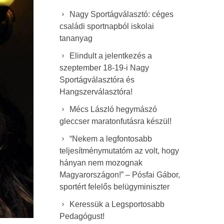
Nagy Sportágválasztó: céges
családi sportnapból iskolai
tananyag
Elindult a jelentkezés a
szeptember 18-19-i Nagy
Sportágválasztóra és
Hangszerválasztóra!
Mécs László hegymászó
gleccser maratonfutásra készül!
“Nekem a legfontosabb
teljesítménymutatóm az volt, hogy
hányan nem mozognak
Magyarországon!” – Pósfai Gábor,
sportért felelős belügyminiszter
Keressük a Legsportosabb
Pedagógust!