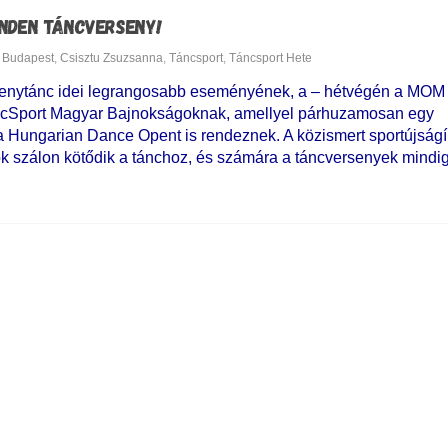
INDEN TÁNCVERSENY!
Budapest
,
Csisztu Zsuzsanna
,
Táncsport
,
Táncsport Hete
senytánc idei legrangosabb eseményének, a – hétvégén a MOM 
ncSport Magyar Bajnokságoknak, amellyel párhuzamosan egy
 Hungarian Dance Opent is rendeznek. A közismert sportújságí
sok szálon kötődik a tánchoz, és számára a táncversenyek mindi