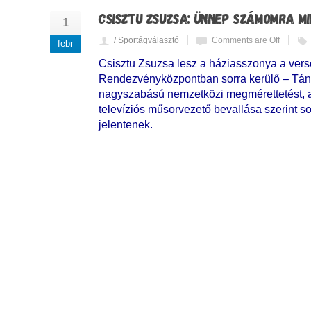
CSISZTU ZSUZSA: ÜNNEP SZÁMOMRA M
1
/ Sportágválasztó
Comments are Off
febr
Csisztu Zsuzsa lesz a háziasszonya a ver
Rendezvényközpontban sorra kerülő – Tá
nagyszabású nemzetközi megmérettetést, a
televíziós műsorvezető bevallása szerint 
jelentenek.