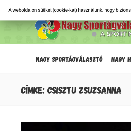
+36706471652
info@sportagvalaszto.hu
A weboldalon sütiket (cookie-kat) használunk, hogy bizton
NAGY SPORTÁGVÁLASZTÓ
NAGY 
CÍMKE: CSISZTU ZSUZSANNA