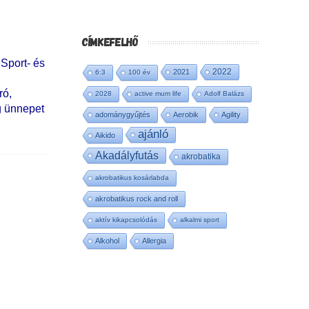
CÍMKEFELHŐ
Sport- és
2022
2021
6:3
100 év
ró,
2028
active mum life
Adolf Balázs
g ünnepet
adománygyűjtés
Aerobik
Agility
ajánló
Aikido
Akadályfutás
akrobatika
akrobatikus kosárlabda
akrobatikus rock and roll
aktív kikapcsolódás
alkalmi sport
Alkohol
Allergia