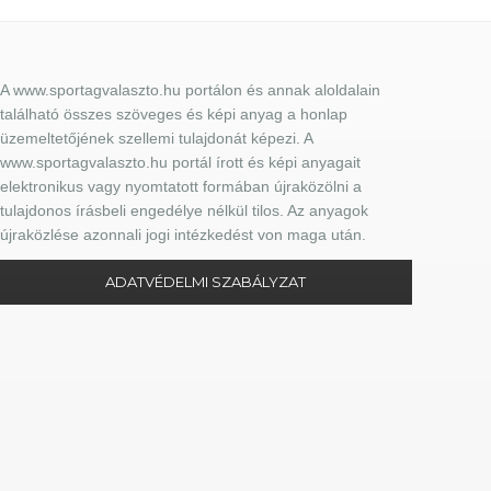
A www.sportagvalaszto.hu portálon és annak aloldalain
található összes szöveges és képi anyag a honlap
üzemeltetőjének szellemi tulajdonát képezi. A
www.sportagvalaszto.hu portál írott és képi anyagait
elektronikus vagy nyomtatott formában újraközölni a
tulajdonos írásbeli engedélye nélkül tilos. Az anyagok
újraközlése azonnali jogi intézkedést von maga után.
ADATVÉDELMI SZABÁLYZAT