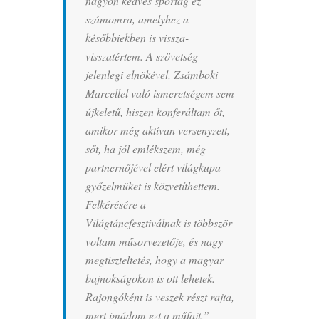
nagyon kedves sportág ez
számomra, amelyhez a
későbbiekben is vissza-
visszatértem. A szövetség
jelenlegi elnökével, Zsámboki
Marcellel való ismeretségem sem
újkeletű, hiszen konferáltam őt,
amikor még aktívan versenyzett,
sőt, ha jól emlékszem, még
partnernőjével elért világkupa
győzelmüket is közvetíthettem.
Felkérésére a
Világtáncfesztiválnak is többször
voltam műsorvezetője, és nagy
megtiszteltetés, hogy a magyar
bajnokságokon is ott lehetek.
Rajongóként is veszek részt rajta,
mert imádom ezt a műfajt.”