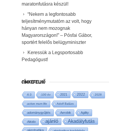
maratonfutásra készül!
“Nekem a legfontosabb
teljesítménymutatóm az volt, hogy
hányan nem mozognak
Magyarországon!” – Pósfai Gábor,
sportért felelős belügyminiszter
Keressük a Legsportosabb
Pedagógust!
CÍMKEFELHŐ
2022
2021
6:3
100 év
2028
active mum life
Adolf Balázs
adománygyűjtés
Aerobik
Agility
ajánló
Akadályfutás
Aikido
akrobatika
akrobatikus kosárlabda