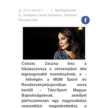
2019. február 1.
Sportágválasztó
Budapest
,
Csisztu Zsuzsanna
,
Táncsport
,
Táncsport Hete
Csisztu Zsuzsa lesz a
háziasszonya a versenytánc idei
legrangosabb eseményének, a –
hétvégén a MOM Sport- és
Rendezvényközpontban sorra
kerülő – TáncSport Magyar
Bajnokságoknak, amellyel
párhuzamosan egy nagyszabású
nemzetközi megmérettetést, a