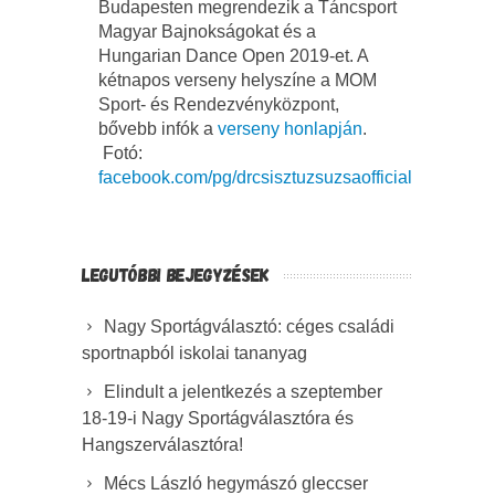
Budapesten megrendezik a Táncsport
Magyar Bajnokságokat és a
Hungarian Dance Open 2019-et. A
kétnapos verseny helyszíne a MOM
Sport- és Rendezvényközpont,
bővebb infók a
verseny honlapján
.
Fotó:
facebook.com/pg/drcsisztuzsuzsaofficial
LEGUTÓBBI BEJEGYZÉSEK
Nagy Sportágválasztó: céges családi
sportnapból iskolai tananyag
Elindult a jelentkezés a szeptember
18-19-i Nagy Sportágválasztóra és
Hangszerválasztóra!
Mécs László hegymászó gleccser