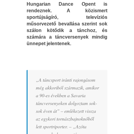
Hungarian Dance Opent is
rendeznek. A közismert
sportújságíró, televíziós
műsorvezető bevallása szerint sok
szálon kötődik a tánchoz, és
számára a táncversenyek mindig
ünnepet jelentenek.
„A táncsport iránti rajongásom
még akkoriból származik, amikor
a 90-es években a Savaria
táncversenyeken dolgoztam sok-
sok éven át
” – emlékezett vissza
az egykori tornászbajnoknőből
lett sportriporter. –
„Azóta