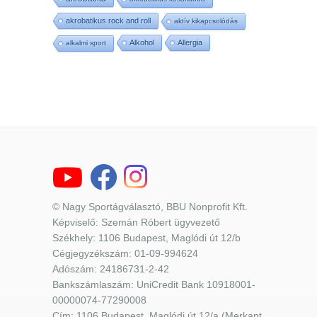
akrobatikus rock and roll
aktív kikapcsolódás
Alkohol
Allergia
alkalmi sport
© Nagy Sportágválasztó, BBU Nonprofit Kft.
Képviselő: Szemán Róbert ügyvezető
Székhely: 1106 Budapest, Maglódi út 12/b
Cégjegyzékszám: 01-09-994624
Adószám: 24186731-2-42
Bankszámlaszám: UniCredit Bank 10918001-
00000074-77290008
Cím: 1106 Budapest, Maglódi út 12/a (Merkapt