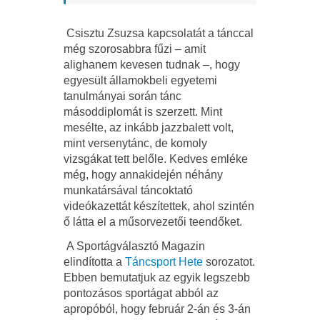
Csisztu Zsuzsa kapcsolatát a tánccal
még szorosabbra fűzi – amit
alighanem kevesen tudnak –, hogy
egyesült államokbeli egyetemi
tanulmányai során tánc
másoddiplomát is szerzett. Mint
mesélte, az inkább jazzbalett volt,
mint versenytánc, de komoly
vizsgákat tett belőle. Kedves emléke
még, hogy annakidején néhány
munkatársával táncoktató
videókazettát készítettek, ahol szintén
ő látta el a műsorvezetői teendőket.
A Sportágválasztó Magazin
elindította a
Táncsport Hete
sorozatot.
Ebben bemutatjuk az egyik legszebb
pontozásos sportágat abból az
apropóból, hogy február 2-án és 3-án