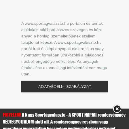
A www.sportagvalaszto.hu portálon és annak
aloldalain található összes szöveges és képi
anyag a honlap üzemeltetőjének szellemi
tulajdonát képezi. A www.sportagvalaszto.hu
portál írott és képi anyagait elektronikus vagy
nyomtatott formában újraközölni a tulajdonos
írásbeli engedélye nélkül tilos. Az anyagok
újraközlése azonnali jogi intézkedést von maga
után.
ADATVÉDELMI SZABÁLYZAT
FIGYELEM!
A Nagy Sportágválasztó - A SPORT NAPJAI rendezvénynév
VÉDJEGYOLTALOM alatt áll. A rendezvénynév részbeni vagy
Nagy Sportágválasztó
© 2019 | Telefon:
egészbeni jogosulatlan használója védjegybitorlási vétséget