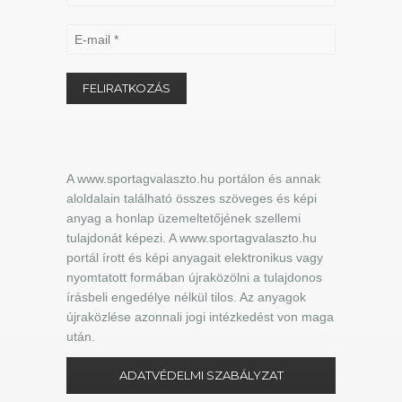
A www.sportagvalaszto.hu portálon és annak
aloldalain található összes szöveges és képi
anyag a honlap üzemeltetőjének szellemi
tulajdonát képezi. A www.sportagvalaszto.hu
portál írott és képi anyagait elektronikus vagy
nyomtatott formában újraközölni a tulajdonos
írásbeli engedélye nélkül tilos. Az anyagok
újraközlése azonnali jogi intézkedést von maga
után.
ADATVÉDELMI SZABÁLYZAT