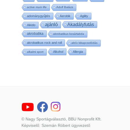
active mum life
Adolf Balázs
adománygyűjtés
Aerobik
Agility
ajánló
Akadályfutás
Aikido
akrobatika
akrobatikus kosárlabda
akrobatikus rock and roll
aktív kikapcsolódás
Alkohol
Allergia
alkalmi sport
© Nagy Sportágválasztó, BBU Nonprofit Kft.
Képviselő: Szemán Róbert ügyvezető