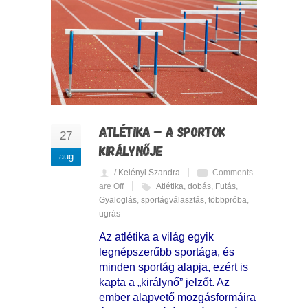
ATLÉTIKA – A SPORTOK
27
KIRÁLYNŐJE
aug
/ Kelényi Szandra
Comments
are Off
Atlétika
,
dobás
,
Futás
,
Gyaloglás
,
sportágválasztás
,
többpróba
,
ugrás
Az atlétika a világ egyik
legnépszerűbb sportága, és
minden sportág alapja, ezért is
kapta a „királynő” jelzőt. Az
ember alapvető mozgásformáira