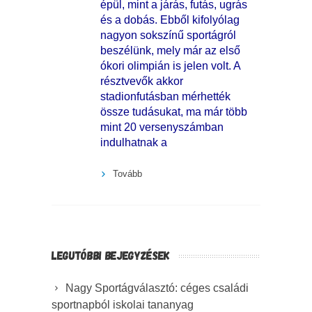
épül, mint a járás, futás, ugrás
és a dobás. Ebből kifolyólag
nagyon sokszínű sportágról
beszélünk, mely már az első
ókori olimpián is jelen volt. A
résztvevők akkor
stadionfutásban mérhették
össze tudásukat, ma már több
mint 20 versenyszámban
indulhatnak a
Tovább
LEGUTÓBBI BEJEGYZÉSEK
Nagy Sportágválasztó: céges családi
sportnapból iskolai tananyag