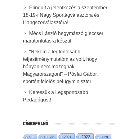
Elindult a jelentkezés a szeptember
18-19-i Nagy Sportágválasztóra és
Hangszerválasztóra!
Mécs László hegymászó gleccser
maratonfutásra készül!
“Nekem a legfontosabb
teljesítménymutatóm az volt, hogy
hányan nem mozognak
Magyarországon!” – Pósfai Gábor,
sportért felelős belügyminiszter
Keressük a Legsportosabb
Pedagógust!
CÍMKEFELHŐ
2022
2021
6:3
100 év
2028