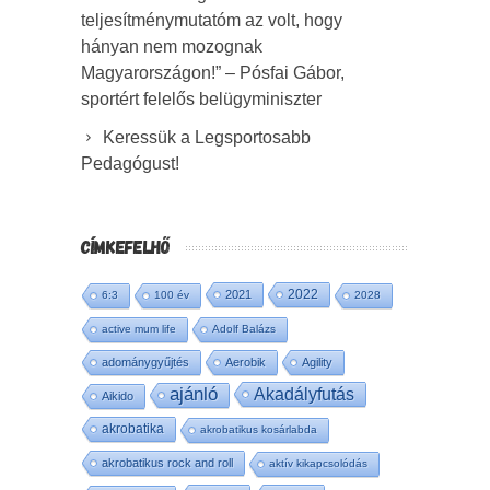
teljesítménymutatóm az volt, hogy
hányan nem mozognak
Magyarországon!” – Pósfai Gábor,
sportért felelős belügyminiszter
Keressük a Legsportosabb
Pedagógust!
CÍMKEFELHŐ
2022
2021
6:3
100 év
2028
active mum life
Adolf Balázs
adománygyűjtés
Aerobik
Agility
ajánló
Akadályfutás
Aikido
akrobatika
akrobatikus kosárlabda
akrobatikus rock and roll
aktív kikapcsolódás