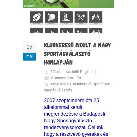
KLUBKERESŐ INDULT A NAGY
15
SPORTÁGVÁLASZTÓ
máj
HONLAPJÁN
/ Csabai-Kaskötő Brigitta
Comments are Off
egyesületek
,
klubkereső
,
sportágak
,
sportágválasztás
2007 szeptembere óta 25
alkalommal került
megrendezésre a Budapesti
Nagy Sportágválasztó
rendezvénysorozat. Célunk,
hogy a résztvevő gyerekek és