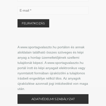
A www.sportagvalaszto.hu portálon és annak
aloldalain található összes szöveges és képi
anyag a honlap üzemeltetőjének szellemi
tulajdonát képezi. A www.sportagvalaszto.hu
portál írott és képi anyagait elektronikus vagy
nyomtatott formában újraközölni a tulajdonos
írásbeli engedélye nélkül tilos. Az anyagok
újraközlése azonnali jogi intézkedést von maga
után.
ADATVÉDELMI SZABÁLYZAT