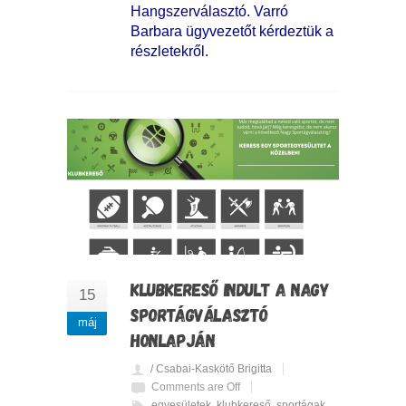
Hangszerválasztó. Varró
Barbara ügyvezetőt kérdeztük a
részletekről.
KLUBKERESŐ INDULT A NAGY
15
SPORTÁGVÁLASZTÓ
máj
HONLAPJÁN
/ Csabai-Kaskötő Brigitta
Comments are Off
egyesületek
,
klubkereső
,
sportágak
,