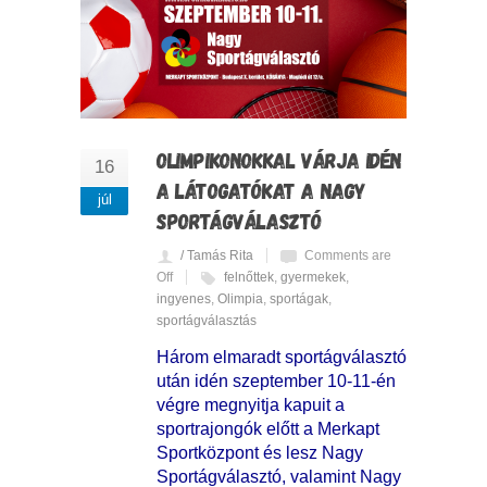
OLIMPIKONOKKAL VÁRJA IDÉN
16
A LÁTOGATÓKAT A NAGY
júl
SPORTÁGVÁLASZTÓ
/ Tamás Rita
Comments are
Off
felnőttek
,
gyermekek
,
ingyenes
,
Olimpia
,
sportágak
,
sportágválasztás
Három elmaradt sportágválasztó
után idén szeptember 10-11-én
végre megnyitja kapuit a
sportrajongók előtt a Merkapt
Sportközpont és lesz Nagy
Sportágválasztó, valamint Nagy