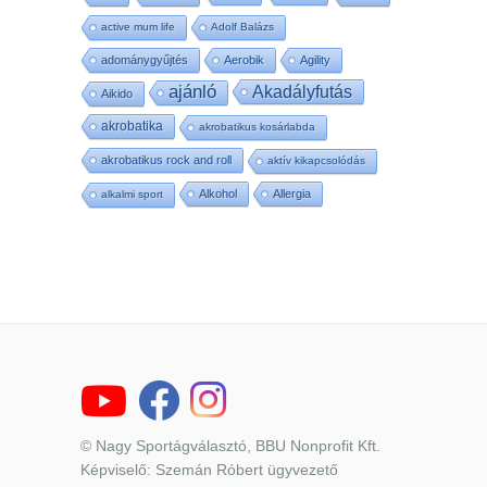
active mum life
Adolf Balázs
adománygyűjtés
Aerobik
Agility
ajánló
Akadályfutás
Aikido
akrobatika
akrobatikus kosárlabda
akrobatikus rock and roll
aktív kikapcsolódás
Alkohol
Allergia
alkalmi sport
© Nagy Sportágválasztó, BBU Nonprofit Kft.
Képviselő: Szemán Róbert ügyvezető