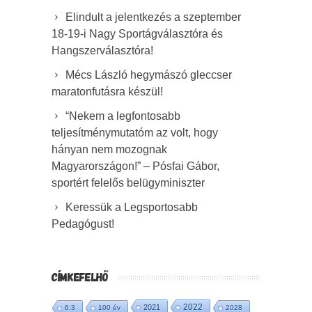
Elindult a jelentkezés a szeptember
18-19-i Nagy Sportágválasztóra és
Hangszerválasztóra!
Mécs László hegymászó gleccser
maratonfutásra készül!
“Nekem a legfontosabb
teljesítménymutatóm az volt, hogy
hányan nem mozognak
Magyarországon!” – Pósfai Gábor,
sportért felelős belügyminiszter
Keressük a Legsportosabb
Pedagógust!
CÍMKEFELHŐ
2022
2021
6:3
100 év
2028