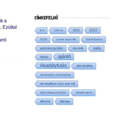
CÍMKEFELHŐ
ők a
 Ezúttal
2022
2021
6:3
100 év
arró
2028
active mum life
Adolf Balázs
adománygyűjtés
Aerobik
Agility
ajánló
Aikido
Akadályfutás
akrobatika
akrobatikus kosárlabda
akrobatikus rock and roll
aktív kikapcsolódás
alkalmi sport
Alkohol
Allergia