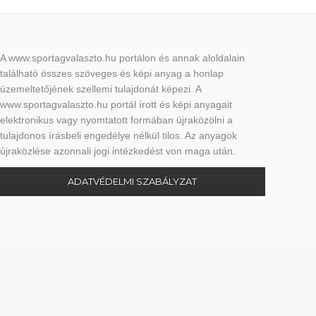
A www.sportagvalaszto.hu portálon és annak aloldalain
található összes szöveges és képi anyag a honlap
üzemeltetőjének szellemi tulajdonát képezi. A
www.sportagvalaszto.hu portál írott és képi anyagait
elektronikus vagy nyomtatott formában újraközölni a
tulajdonos írásbeli engedélye nélkül tilos. Az anyagok
újraközlése azonnali jogi intézkedést von maga után.
ADATVÉDELMI SZABÁLYZAT