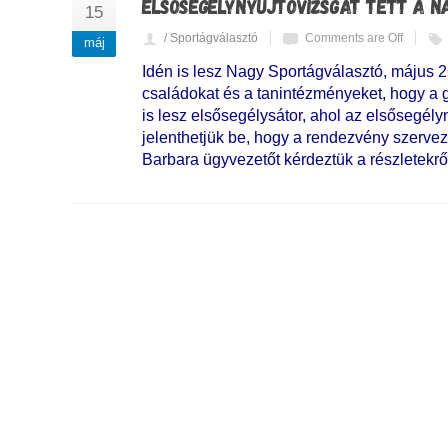
ELSŐSEGÉLYNYÚJTÓVIZSGÁT TETT A N
15
/ Sportágválasztó
Comments are Off
máj
Idén is lesz Nagy Sportágválasztó, május 
családokat és a tanintézményeket, hogy a 
is lesz elsősegélysátor, ahol az elsősegé
jelenthetjük be, hogy a rendezvény szerve
Barbara ügyvezetőt kérdeztük a részletekrő