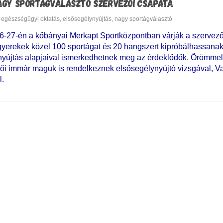
AGY SPORTÁGVÁLASZTÓ SZERVEZŐI CSAPATA
egészségügyi oktatás
,
elsősegélynyújtás
,
nagy sportágválasztó
26-27-én a kőbányai Merkapt Sportközpontban várják a szervez
gyerekek közel 100 sportágat és 20 hangszert kipróbálhassanak.
lynyújtás alapjaival ismerkedhetnek meg az érdeklődők. Örömmel
zői immár maguk is rendelkeznek elsősegélynyújtó vizsgával, V
l.