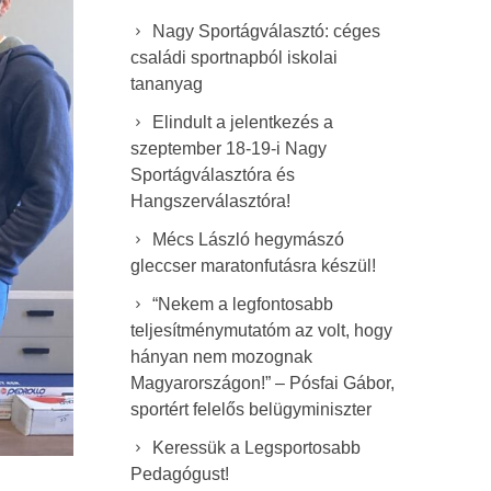
Nagy Sportágválasztó: céges
családi sportnapból iskolai
tananyag
Elindult a jelentkezés a
szeptember 18-19-i Nagy
Sportágválasztóra és
Hangszerválasztóra!
Mécs László hegymászó
gleccser maratonfutásra készül!
“Nekem a legfontosabb
teljesítménymutatóm az volt, hogy
hányan nem mozognak
Magyarországon!” – Pósfai Gábor,
sportért felelős belügyminiszter
Keressük a Legsportosabb
Pedagógust!