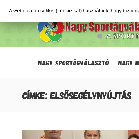
+36706471652
info@sportagvalaszto.hu
A weboldalon sütiket (cookie-kat) használunk, hogy bizton
NAGY SPORTÁGVÁLASZTÓ
NAGY 
CÍMKE: ELSŐSEGÉLYNYÚJTÁS