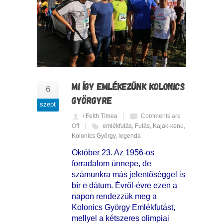
MI ÍGY EMLÉKEZÜNK KOLONICS
6
GYÖRGYRE
szept
/ Feith Tímea
Comments are
Off
emlékfutás
,
Futás
,
Kajak-kenu
,
Kolonics György
,
legenda
Október 23. Az 1956-os
forradalom ünnepe, de
számunkra más jelentőséggel is
bír e dátum. Évről-évre ezen a
napon rendezzük meg a
Kolonics György Emlékfutást,
mellyel a kétszeres olimpiai