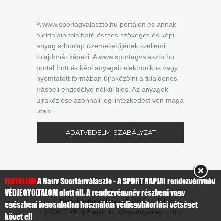
A www.sportagvalaszto.hu portálon és annak
aloldalain található összes szöveges és képi
anyag a honlap üzemeltetőjének szellemi
tulajdonát képezi. A www.sportagvalaszto.hu
portál írott és képi anyagait elektronikus vagy
nyomtatott formában újraközölni a tulajdonos
írásbeli engedélye nélkül tilos. Az anyagok
újraközlése azonnali jogi intézkedést von maga
után.
ADATVÉDELMI SZABÁLYZAT
FIGYELEM!
A Nagy Sportágválasztó - A SPORT NAPJAI rendezvénynév
VÉDJEGYOLTALOM alatt áll. A rendezvénynév részbeni vagy
Nagy Sportágválasztó
© 2019 | Telefon:
egészbeni jogosulatlan használója védjegybitorlási vétséget
+36706471652 | E-mail: info@sportagvalaszto.hu
követ el!