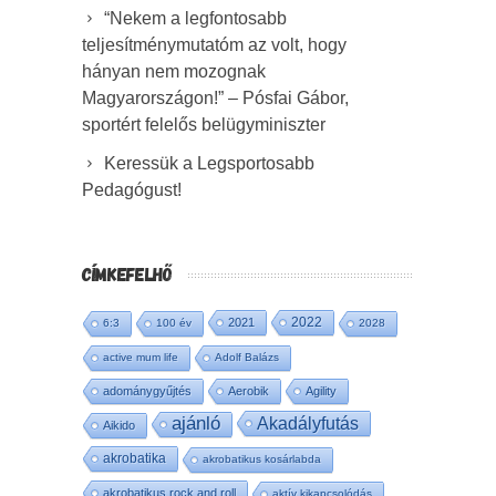
“Nekem a legfontosabb
teljesítménymutatóm az volt, hogy
hányan nem mozognak
Magyarországon!” – Pósfai Gábor,
sportért felelős belügyminiszter
Keressük a Legsportosabb
Pedagógust!
CÍMKEFELHŐ
2022
2021
6:3
100 év
2028
active mum life
Adolf Balázs
adománygyűjtés
Aerobik
Agility
ajánló
Akadályfutás
Aikido
akrobatika
akrobatikus kosárlabda
akrobatikus rock and roll
aktív kikapcsolódás