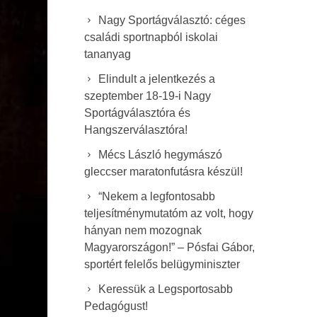
Nagy Sportágválasztó: céges
családi sportnapból iskolai
tananyag
Elindult a jelentkezés a
szeptember 18-19-i Nagy
Sportágválasztóra és
Hangszerválasztóra!
Mécs László hegymászó
gleccser maratonfutásra készül!
“Nekem a legfontosabb
teljesítménymutatóm az volt, hogy
hányan nem mozognak
Magyarországon!” – Pósfai Gábor,
sportért felelős belügyminiszter
Keressük a Legsportosabb
Pedagógust!