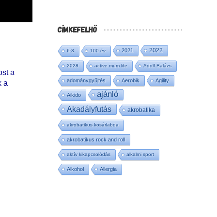
CÍMKEFELHŐ
2022
2021
6:3
100 év
2028
active mum life
Adolf Balázs
ost a
adománygyűjtés
Aerobik
Agility
k a
ajánló
Aikido
Akadályfutás
akrobatika
akrobatikus kosárlabda
akrobatikus rock and roll
aktív kikapcsolódás
alkalmi sport
Alkohol
Allergia