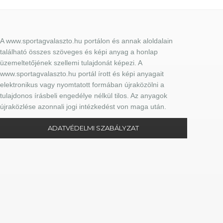
A www.sportagvalaszto.hu portálon és annak aloldalain
található összes szöveges és képi anyag a honlap
üzemeltetőjének szellemi tulajdonát képezi. A
www.sportagvalaszto.hu portál írott és képi anyagait
elektronikus vagy nyomtatott formában újraközölni a
tulajdonos írásbeli engedélye nélkül tilos. Az anyagok
újraközlése azonnali jogi intézkedést von maga után.
ADATVÉDELMI SZABÁLYZAT