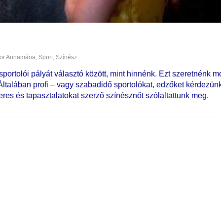
or Annamária
,
Sport
,
Színész
portolói pályát választó között, mint hinnénk. Ezt szeretnénk m
 Általában profi – vagy szabadidő sportolókat, edzőket kérdezün
keres és tapasztalatokat szerző színésznőt szólaltattunk meg.