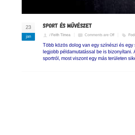
SPORT ÉS MŰVÉSZET
23
/ Feith Tímea
Comments are Off
Fod
jan
Több közös dolog van egy színészi és egy s
legjobb példamutatással be is bizonyítani.
sportról, most viszont egy más területen si