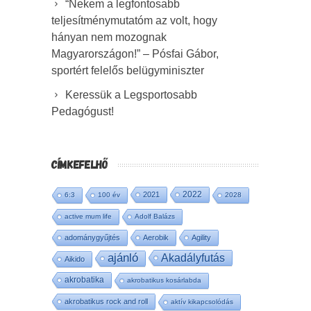
“Nekem a legfontosabb
teljesítménymutatóm az volt, hogy
hányan nem mozognak
Magyarországon!” – Pósfai Gábor,
sportért felelős belügyminiszter
Keressük a Legsportosabb
Pedagógust!
CÍMKEFELHŐ
2022
2021
6:3
100 év
2028
active mum life
Adolf Balázs
adománygyűjtés
Aerobik
Agility
ajánló
Akadályfutás
Aikido
akrobatika
akrobatikus kosárlabda
akrobatikus rock and roll
aktív kikapcsolódás