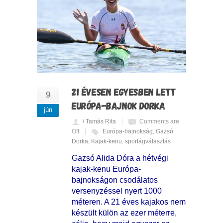
21 ÉVESEN EGYESBEN LETT
9
EURÓPA-BAJNOK DORKA
jún
/ Tamás Rita
Comments are
Off
Európa-bajnokság
,
Gazsó
Dorka
,
Kajak-kenu
,
sportágválasztás
Gazsó Alida Dóra a hétvégi
kajak-kenu Európa-
bajnokságon csodálatos
versenyzéssel nyert 1000
méteren. A 21 éves kajakos nem
készült külön az ezer méterre,