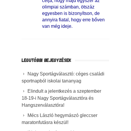
célja, hogy majd egyszer az
olimpiai számban, ötszáz
egyesben is bizonyítson, de
annyira fiatal, hogy erre bőven
van még ideje.
LEGUTÓBBI BEJEGYZÉSEK
Nagy Sportágválasztó: céges családi
sportnapból iskolai tananyag
Elindult a jelentkezés a szeptember
18-19-i Nagy Sportágválasztóra és
Hangszerválasztóra!
Mécs László hegymászó gleccser
maratonfutásra készül!