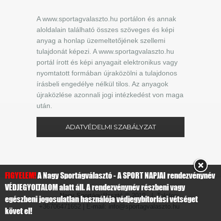
A www.sportagvalaszto.hu portálon és annak
aloldalain található összes szöveges és képi
anyag a honlap üzemeltetőjének szellemi
tulajdonát képezi. A www.sportagvalaszto.hu
portál írott és képi anyagait elektronikus vagy
nyomtatott formában újraközölni a tulajdonos
írásbeli engedélye nélkül tilos. Az anyagok
újraközlése azonnali jogi intézkedést von maga
után.
ADATVÉDELMI SZABÁLYZAT
FIGYELEM!
A Nagy Sportágválasztó - A SPORT NAPJAI rendezvénynév
VÉDJEGYOLTALOM alatt áll. A rendezvénynév részbeni vagy
Nagy Sportágválasztó
© 2019 | Telefon:
egészbeni jogosulatlan használója védjegybitorlási vétséget
+36706471652 | E-mail: info@sportagvalaszto.hu
követ el!