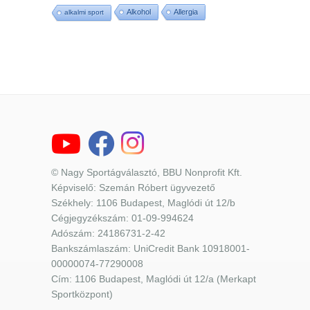
Alkohol
Allergia
alkalmi sport
© Nagy Sportágválasztó, BBU Nonprofit Kft.
Képviselő: Szemán Róbert ügyvezető
Székhely: 1106 Budapest, Maglódi út 12/b
Cégjegyzékszám: 01-09-994624
Adószám: 24186731-2-42
Bankszámlaszám: UniCredit Bank 10918001-
00000074-77290008
Cím: 1106 Budapest, Maglódi út 12/a (Merkapt
Sportközpont)