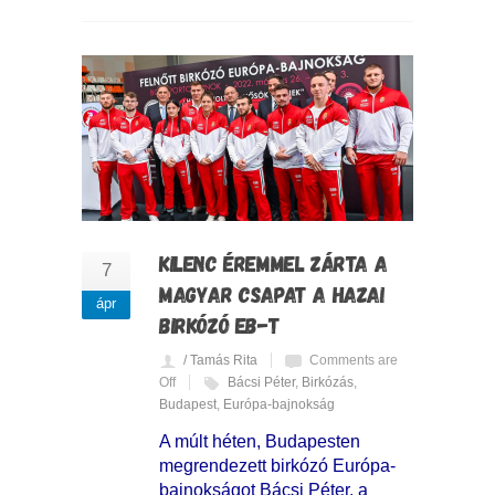
KILENC ÉREMMEL ZÁRTA A
7
MAGYAR CSAPAT A HAZAI
ápr
BIRKÓZÓ EB-T
/ Tamás Rita
Comments are
Off
Bácsi Péter
,
Birkózás
,
Budapest
,
Európa-bajnokság
A múlt héten, Budapesten
megrendezett birkózó Európa-
bajnokságot Bácsi Péter, a