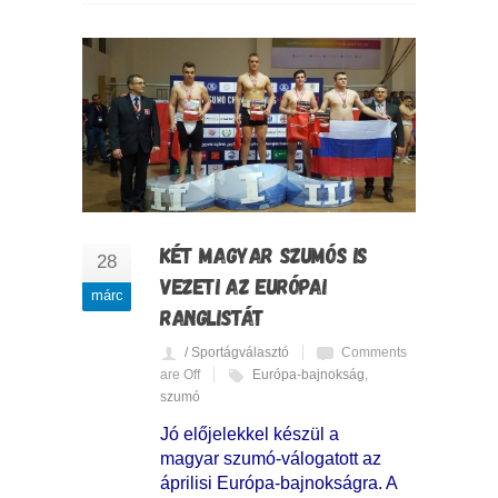
KÉT MAGYAR SZUMÓS IS
28
VEZETI AZ EURÓPAI
márc
RANGLISTÁT
/ Sportágválasztó
Comments
are Off
Európa-bajnokság
,
szumó
Jó előjelekkel készül a
magyar szumó-válogatott az
áprilisi Európa-bajnokságra. A