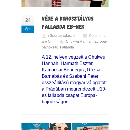
VÉGE A KOROSZTÁLYOS
24
FALLABDA EB-NEK
ápr
/ Sportágválasztó
Comments
are Off
Chukwu Hannah
,
Európa-
bajnokság
,
Fallabda
A 12. helyen végzett a Chukwu
Hannah, Harmath Eszter,
Kamocsai Bendegúz, Rózsa
Barnabás és Szebeni Péter
összeállítású magyar válogatott
a Prágában megrendezett U19-
es fallabda csapat Európa-
bajnokságon.