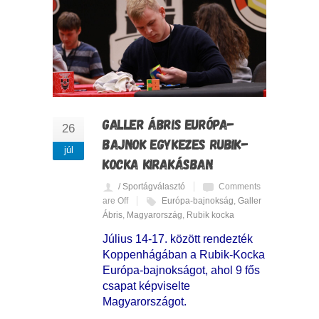
GALLER ÁBRIS EURÓPA-
26
BAJNOK EGYKEZES RUBIK-
júl
KOCKA KIRAKÁSBAN
/ Sportágválasztó
Comments
are Off
Európa-bajnokság
,
Galler
Ábris
,
Magyarország
,
Rubik kocka
Július 14-17. között rendezték
Koppenhágában a Rubik-Kocka
Európa-bajnokságot, ahol 9 fős
csapat képviselte
Magyarországot.