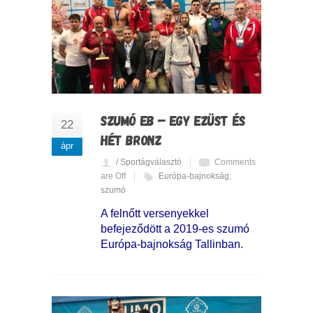
SZUMÓ EB – EGY EZÜST ÉS
22
HÉT BRONZ
ápr
/ Sportágválasztó
Comments
are Off
Európa-bajnokság
,
szumó
A felnőtt versenyekkel
befejeződött a 2019-es szumó
Európa-bajnokság Tallinban.