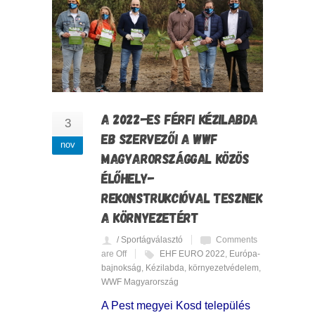
A 2022-ES FÉRFI KÉZILABDA
3
EB SZERVEZŐI A WWF
nov
MAGYARORSZÁGGAL KÖZÖS
ÉLŐHELY-
REKONSTRUKCIÓVAL TESZNEK
A KÖRNYEZETÉRT
/ Sportágválasztó
Comments
are Off
EHF EURO 2022
,
Európa-
bajnokság
,
Kézilabda
,
környezetvédelem
,
WWF Magyarország
A Pest megyei Kosd település