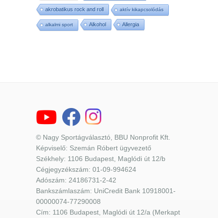
akrobatikus rock and roll
aktív kikapcsolódás
Alkohol
Allergia
alkalmi sport
© Nagy Sportágválasztó, BBU Nonprofit Kft.
Képviselő: Szemán Róbert ügyvezető
Székhely: 1106 Budapest, Maglódi út 12/b
Cégjegyzékszám: 01-09-994624
Adószám: 24186731-2-42
Bankszámlaszám: UniCredit Bank 10918001-
00000074-77290008
Cím: 1106 Budapest, Maglódi út 12/a (Merkapt