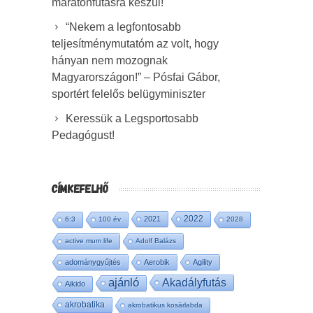
maratonfutásra készül!
“Nekem a legfontosabb
teljesítménymutatóm az volt, hogy
hányan nem mozognak
Magyarországon!” – Pósfai Gábor,
sportért felelős belügyminiszter
Keressük a Legsportosabb
Pedagógust!
CÍMKEFELHŐ
2022
2021
6:3
100 év
2028
active mum life
Adolf Balázs
adománygyűjtés
Aerobik
Agility
ajánló
Akadályfutás
Aikido
akrobatika
akrobatikus kosárlabda