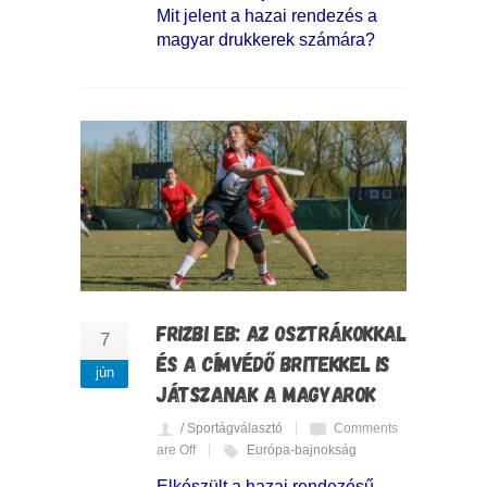
Mit jelent a hazai rendezés a
magyar drukkerek számára?
FRIZBI EB: AZ OSZTRÁKOKKAL
7
ÉS A CÍMVÉDŐ BRITEKKEL IS
jún
JÁTSZANAK A MAGYAROK
/ Sportágválasztó
Comments
are Off
Európa-bajnokság
Elkészült a hazai rendezésű