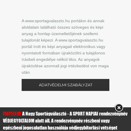
A www.sportagvalaszto.hu portálon és annak
aloldalain található összes szöveges és képi
anyag a honlap üzemeltetőjének szellemi
tulajdonát képezi. A www.sportagvalaszto.hu
portál írott és képi anyagait elektronikus vagy
nyomtatott formában újraközölni a tulajdonos
írásbeli engedélye nélkül tilos. Az anyagok
újraközlése azonnali jogi intézkedést von maga
után.
ADATVÉDELMI SZABÁLYZAT
FIGYELEM!
A Nagy Sportágválasztó - A SPORT NAPJAI rendezvénynév
VÉDJEGYOLTALOM alatt áll. A rendezvénynév részbeni vagy
Nagy Sportágválasztó
© 2019 | Telefon:
egészbeni jogosulatlan használója védjegybitorlási vétséget