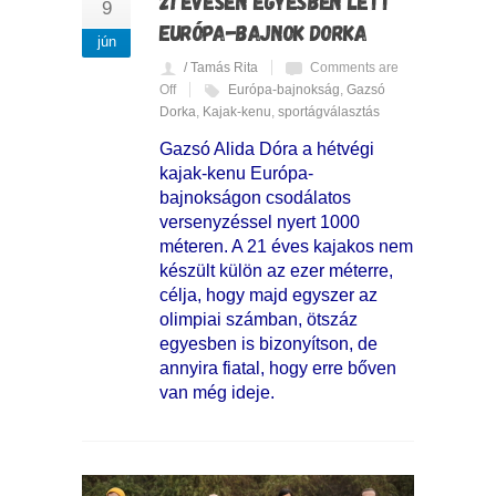
21 ÉVESEN EGYESBEN LETT
9
EURÓPA-BAJNOK DORKA
jún
/ Tamás Rita
Comments are
Off
Európa-bajnokság
,
Gazsó
Dorka
,
Kajak-kenu
,
sportágválasztás
Gazsó Alida Dóra a hétvégi
kajak-kenu Európa-
bajnokságon csodálatos
versenyzéssel nyert 1000
méteren. A 21 éves kajakos nem
készült külön az ezer méterre,
célja, hogy majd egyszer az
olimpiai számban, ötszáz
egyesben is bizonyítson, de
annyira fiatal, hogy erre bőven
van még ideje.