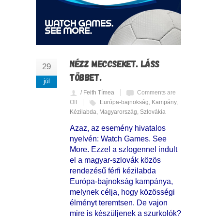
NÉZZ MECCSEKET. LÁSS
29
TÖBBET.
júl
/ Feith Tímea
Comments are
Off
Európa-bajnokság
,
Kampány
,
Kézilabda
,
Magyarország
,
Szlovákia
Azaz, az esemény hivatalos
nyelvén: Watch Games. See
More. Ezzel a szlogennel indult
el a magyar-szlovák közös
rendezésű férfi kézilabda
Európa-bajnokság kampánya,
melynek célja, hogy közösségi
élményt teremtsen. De vajon
mire is készüljenek a szurkolók?