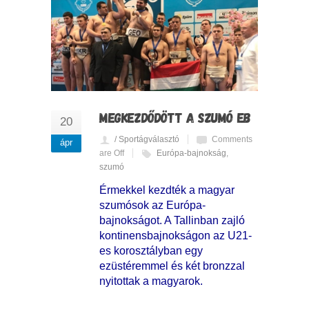
MEGKEZDŐDÖTT A SZUMÓ EB
20
/ Sportágválasztó
Comments
ápr
are Off
Európa-bajnokság
,
szumó
Érmekkel kezdték a magyar
szumósok az Európa-
bajnokságot. A Tallinban zajló
kontinensbajnokságon az U21-
es korosztályban egy
ezüstéremmel és két bronzzal
nyitottak a magyarok.