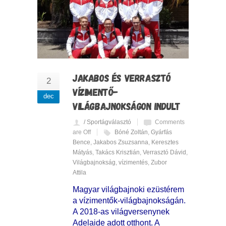
JAKABOS ÉS VERRASZTÓ
2
VÍZIMENTŐ-
dec
VILÁGBAJNOKSÁGON INDULT
/ Sportágválasztó
Comments
are Off
Bóné Zoltán
,
Gyárfás
Bence
,
Jakabos Zsuzsanna
,
Keresztes
Mátyás
,
Takács Krisztián
,
Verrasztó Dávid
,
Világbajnokság
,
vízimentés
,
Zubor
Attila
Magyar világbajnoki ezüstérem
a vízimentők-világbajnokságán.
A 2018-as világversenynek
Adelaide adott otthont. A