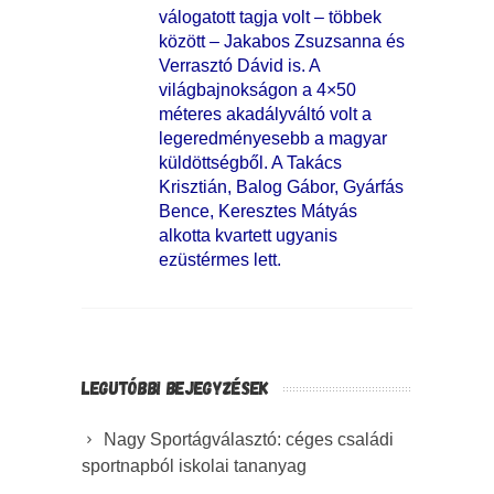
válogatott tagja volt – többek
között – Jakabos Zsuzsanna és
Verrasztó Dávid is. A
világbajnokságon a 4×50
méteres akadályváltó volt a
legeredményesebb a magyar
küldöttségből. A Takács
Krisztián, Balog Gábor, Gyárfás
Bence, Keresztes Mátyás
alkotta kvartett ugyanis
ezüstérmes lett.
LEGUTÓBBI BEJEGYZÉSEK
Nagy Sportágválasztó: céges családi
sportnapból iskolai tananyag