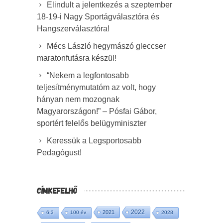
Elindult a jelentkezés a szeptember
18-19-i Nagy Sportágválasztóra és
Hangszerválasztóra!
Mécs László hegymászó gleccser
maratonfutásra készül!
“Nekem a legfontosabb
teljesítménymutatóm az volt, hogy
hányan nem mozognak
Magyarországon!” – Pósfai Gábor,
sportért felelős belügyminiszter
Keressük a Legsportosabb
Pedagógust!
CÍMKEFELHŐ
2022
2021
6:3
100 év
2028