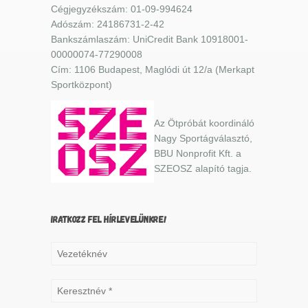
Cégjegyzékszám: 01-09-994624
Adószám: 24186731-2-42
Bankszámlaszám: UniCredit Bank 10918001-
00000074-77290008
Cím: 1106 Budapest, Maglódi út 12/a (Merkapt
Sportközpont)
Az Ötpróbát koordináló
Nagy Sportágválasztó,
BBU Nonprofit Kft. a
SZEOSZ alapító tagja.
IRATKOZZ FEL HÍRLEVELÜNKRE!