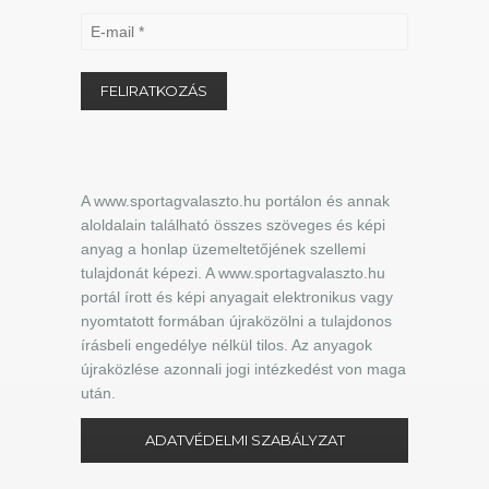
A www.sportagvalaszto.hu portálon és annak
aloldalain található összes szöveges és képi
anyag a honlap üzemeltetőjének szellemi
tulajdonát képezi. A www.sportagvalaszto.hu
portál írott és képi anyagait elektronikus vagy
nyomtatott formában újraközölni a tulajdonos
írásbeli engedélye nélkül tilos. Az anyagok
újraközlése azonnali jogi intézkedést von maga
után.
ADATVÉDELMI SZABÁLYZAT