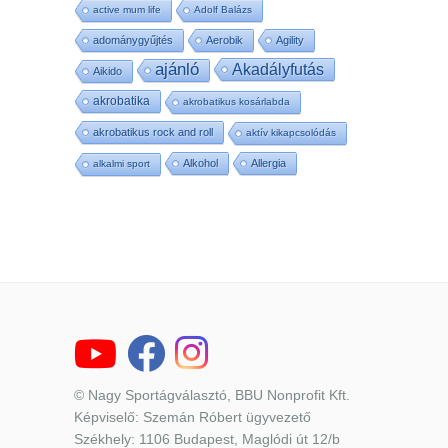
active mum life
Adolf Balázs
adománygyűjtés
Aerobik
Agility
ajánló
Akadályfutás
Aikido
akrobatika
akrobatikus kosárlabda
akrobatikus rock and roll
aktív kikapcsolódás
Alkohol
Allergia
alkalmi sport
© Nagy Sportágválasztó, BBU Nonprofit Kft.
Képviselő: Szemán Róbert ügyvezető
Székhely: 1106 Budapest, Maglódi út 12/b