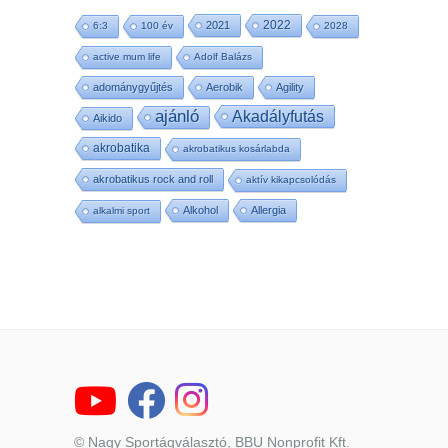
2022
2021
6:3
100 év
2028
active mum life
Adolf Balázs
adománygyűjtés
Aerobik
Agility
ajánló
Akadályfutás
Aikido
akrobatika
akrobatikus kosárlabda
akrobatikus rock and roll
aktív kikapcsolódás
Alkohol
Allergia
alkalmi sport
© Nagy Sportágválasztó, BBU Nonprofit Kft.