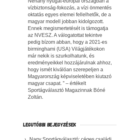
Néhány nyugat-európai országban a
vízbiztonság-fokozás, a vízi önmentés
oktatás egyes elemei fellelhetők, de a
magyar modell jobban kidolgozott.
Ennek megismertetését is támogatja
az NVESZ. A válogatottat tekintve
pedig bízom abban, hogy a 2021-es
birminghami (USA) Világjátékokon
már nekik is szurkolhatunk, és
eredményeikkel hozzájárulnak ahhoz,
hogy ismét kiválóan szerepeljen a
Magyarország képviseletében kiutazó
magyar csapat. ” – értékelt
Sportágválasztó Magazinnak Bóné
Zoltán.
LEGUTÓBBI BEJEGYZÉSEK
Nagy Sportágválasztó: céges családi