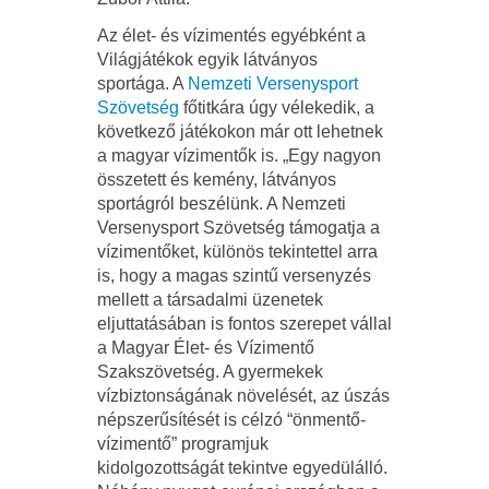
Az élet- és vízimentés egyébként a
Világjátékok egyik látványos
sportága. A
Nemzeti Versenysport
Szövetség
főtitkára úgy vélekedik, a
következő játékokon már ott lehetnek
a magyar vízimentők is. „Egy nagyon
összetett és kemény, látványos
sportágról beszélünk. A Nemzeti
Versenysport Szövetség támogatja a
vízimentőket, különös tekintettel arra
is, hogy a magas szintű versenyzés
mellett a társadalmi üzenetek
eljuttatásában is fontos szerepet vállal
a Magyar Élet- és Vízimentő
Szakszövetség. A gyermekek
vízbiztonságának növelését, az úszás
népszerűsítését is célzó “önmentő-
vízimentő” programjuk
kidolgozottságát tekintve egyedülálló.