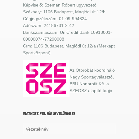
Képviselő: Szemán Róbert ügyvezető
Székhely: 1106 Budapest, Maglódi út 12/b
Cégjegyzékszám: 01-09-994624
Adószám: 24186731-2-42
Bankszámlaszám: UniCredit Bank 10918001-
00000074-77290008
Cím: 1106 Budapest, Maglódi út 12/a (Merkapt
Sportközpont)
Az Ötpróbát koordináló
Nagy Sportágválasztó,
BBU Nonprofit Kft. a
SZEOSZ alapító tagja.
IRATKOZZ FEL HÍRLEVELÜNKRE!