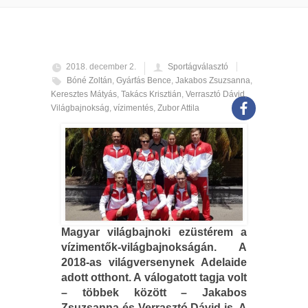
2018. december 2.
Sportágválasztó
Bóné Zoltán
,
Gyárfás Bence
,
Jakabos Zsuzsanna
,
Keresztes Mátyás
,
Takács Krisztián
,
Verrasztó Dávid
,
Világbajnokság
,
vízimentés
,
Zubor Attila
Magyar világbajnoki ezüstérem a
vízimentők-világbajnokságán. A
2018-as világversenynek Adelaide
adott otthont. A válogatott tagja volt
– többek között – Jakabos
Zsuzsanna és Verrasztó Dávid is. A