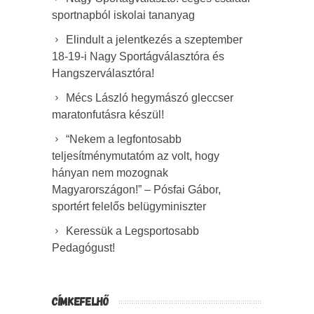
sportnapból iskolai tananyag
Elindult a jelentkezés a szeptember
18-19-i Nagy Sportágválasztóra és
Hangszerválasztóra!
Mécs László hegymászó gleccser
maratonfutásra készül!
“Nekem a legfontosabb
teljesítménymutatóm az volt, hogy
hányan nem mozognak
Magyarországon!” – Pósfai Gábor,
sportért felelős belügyminiszter
Keressük a Legsportosabb
Pedagógust!
CÍMKEFELHŐ