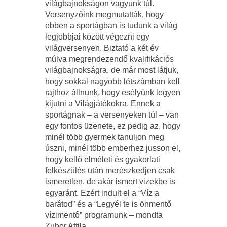
világbajnokságon vagyunk túl.
Versenyzőink megmutatták, hogy
ebben a sportágban is tudunk a világ
legjobbjai között végezni egy
világversenyen. Biztató a két év
múlva megrendezendő kvalifikációs
világbajnokságra, de már most látjuk,
hogy sokkal nagyobb létszámban kell
rajthoz állnunk, hogy esélyünk legyen
kijutni a Világjátékokra. Ennek a
sportágnak – a versenyeken túl – van
egy fontos üzenete, ez pedig az, hogy
minél több gyermek tanuljon meg
úszni, minél több emberhez jusson el,
hogy kellő elméleti és gyakorlati
felkészülés után merészkedjen csak
ismeretlen, de akár ismert vizekbe is
egyaránt. Ezért indult el a “Víz a
barátod” és a “Legyél te is önmentő
vízimentő” programunk – mondta
Zubor Attila.