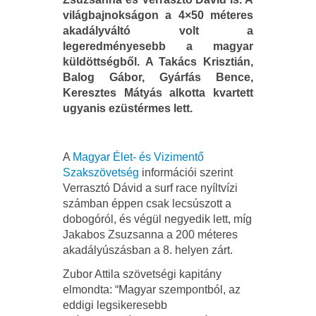
világbajnokságon a 4×50 méteres
akadályváltó volt a
legeredményesebb a magyar
küldöttségből. A Takács Krisztián,
Balog Gábor, Gyárfás Bence,
Keresztes Mátyás alkotta kvartett
ugyanis ezüstérmes lett.
A
Magyar Élet- és Vizimentő
Szakszövetség
információi szerint
Verrasztó Dávid a surf race nyíltvízi
számban éppen csak lecsúszott a
dobogóról, és végül negyedik lett, míg
Jakabos Zsuzsanna a 200 méteres
akadályúszásban a 8. helyen zárt.
Zubor Attila szövetségi kapitány
elmondta: “Magyar szempontból, az
eddigi legsikeresebb