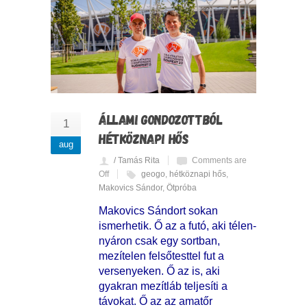
ÁLLAMI GONDOZOTTBÓL
1
HÉTKÖZNAPI HŐS
aug
/ Tamás Rita
Comments are
Off
geogo
,
hétköznapi hős
,
Makovics Sándor
,
Ötpróba
Makovics Sándort sokan
ismerhetik. Ő az a futó, aki télen-
nyáron csak egy sortban,
mezítelen felsőtesttel fut a
versenyeken. Ő az is, aki
gyakran mezítláb teljesíti a
távokat. Ő az az amatőr