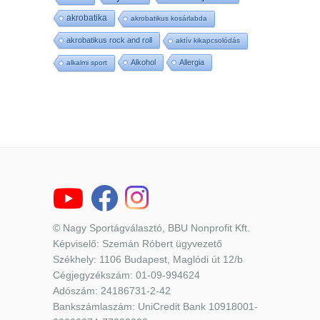
akrobatika
akrobatikus kosárlabda
akrobatikus rock and roll
aktív kikapcsolódás
Alkohol
Allergia
alkalmi sport
© Nagy Sportágválasztó, BBU Nonprofit Kft.
Képviselő: Szemán Róbert ügyvezető
Székhely: 1106 Budapest, Maglódi út 12/b
Cégjegyzékszám: 01-09-994624
Adószám: 24186731-2-42
Bankszámlaszám: UniCredit Bank 10918001-