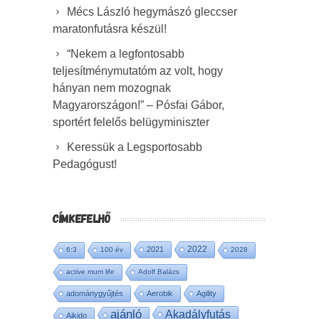
Mécs László hegymászó gleccser
maratonfutásra készül!
“Nekem a legfontosabb
teljesítménymutatóm az volt, hogy
hányan nem mozognak
Magyarországon!” – Pósfai Gábor,
sportért felelős belügyminiszter
Keressük a Legsportosabb
Pedagógust!
CÍMKEFELHŐ
2022
2021
6:3
100 év
2028
active mum life
Adolf Balázs
adománygyűjtés
Aerobik
Agility
ajánló
Akadályfutás
Aikido