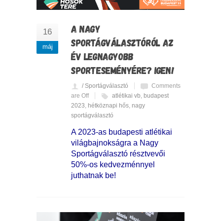
A NAGY
16
SPORTÁGVÁLASZTÓRÓL AZ
máj
ÉV LEGNAGYOBB
SPORTESEMÉNYÉRE? IGEN!
/ Sportágválasztó
Comments
are Off
atlétikai vb
,
budapest
2023
,
hétköznapi hős
,
nagy
sportágválasztó
A 2023-as budapesti atlétikai
világbajnokságra a Nagy
Sportágválasztó résztvevői
50%-os kedvezménnyel
juthatnak be!