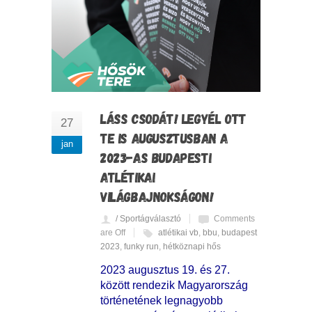
LÁSS CSODÁT! LEGYÉL OTT
27
TE IS AUGUSZTUSBAN A
jan
2023-AS BUDAPESTI
ATLÉTIKAI
VILÁGBAJNOKSÁGON!
/ Sportágválasztó
Comments
are Off
atlétikai vb
,
bbu
,
budapest
2023
,
funky run
,
hétköznapi hős
2023 augusztus 19. és 27.
között rendezik Magyarország
történetének legnagyobb