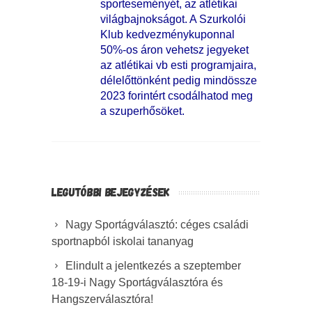
sporteseményét, az atlétikai
világbajnokságot. A Szurkolói
Klub kedvezménykuponnal
50%-os áron vehetsz jegyeket
az atlétikai vb esti programjaira,
délelőttönként pedig mindössze
2023 forintért csodálhatod meg
a szuperhősöket.
LEGUTÓBBI BEJEGYZÉSEK
Nagy Sportágválasztó: céges családi
sportnapból iskolai tananyag
Elindult a jelentkezés a szeptember
18-19-i Nagy Sportágválasztóra és
Hangszerválasztóra!