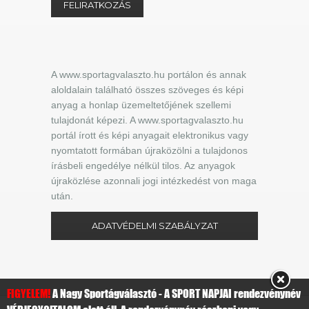
A www.sportagvalaszto.hu portálon és annak
aloldalain található összes szöveges és képi
anyag a honlap üzemeltetőjének szellemi
tulajdonát képezi. A www.sportagvalaszto.hu
portál írott és képi anyagait elektronikus vagy
nyomtatott formában újraközölni a tulajdonos
írásbeli engedélye nélkül tilos. Az anyagok
újraközlése azonnali jogi intézkedést von maga
után.
ADATVÉDELMI SZABÁLYZAT
FIGYELEM!
A Nagy Sportágválasztó - A SPORT NAPJAI rendezvénynév