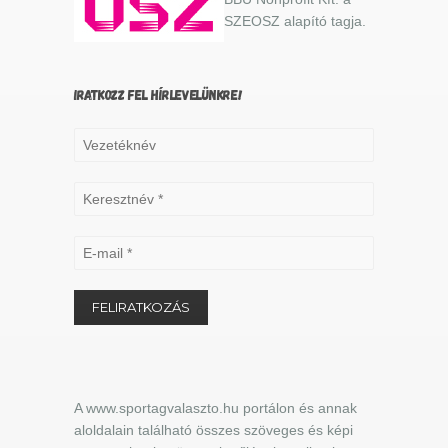
SZEOSZ alapító tagja.
IRATKOZZ FEL HÍRLEVELÜNKRE!
A www.sportagvalaszto.hu portálon és annak
aloldalain található összes szöveges és képi