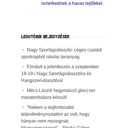
ismerkednek a havas lejtőkkel.
LEGUTÓBBI BEJEGYZÉSEK
Nagy Sportágválasztó: céges családi
sportnapból iskolai tananyag
Elindult a jelentkezés a szeptember
18-19-i Nagy Sportágválasztóra és
Hangszerválasztóra!
Mécs László hegymászó gleccser
maratonfutásra készül!
“Nekem a legfontosabb
teljesítménymutatóm az volt, hogy
hányan nem mozognak
Magyarországon!” – Pósfai Gábor,