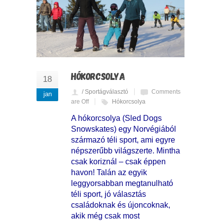
HÓKORCSOLYA
18
/ Sportágválasztó
Comments
jan
are Off
Hókorcsolya
A hókorcsolya (Sled Dogs
Snowskates) egy Norvégiából
származó téli sport, ami egyre
népszerűbb világszerte. Mintha
csak koriznál – csak éppen
havon! Talán az egyik
leggyorsabban megtanulható
téli sport, jó választás
családoknak és újoncoknak,
akik még csak most