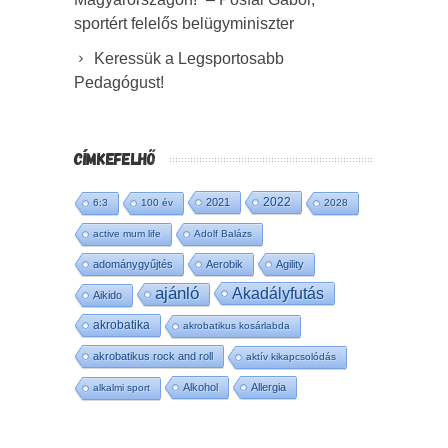
sportért felelős belügyminiszter
Keressük a Legsportosabb
Pedagógust!
CÍMKEFELHŐ
2022
2021
6:3
100 év
2028
active mum life
Adolf Balázs
adománygyűjtés
Aerobik
Agility
ajánló
Akadályfutás
Aikido
akrobatika
akrobatikus kosárlabda
akrobatikus rock and roll
aktív kikapcsolódás
Alkohol
Allergia
alkalmi sport