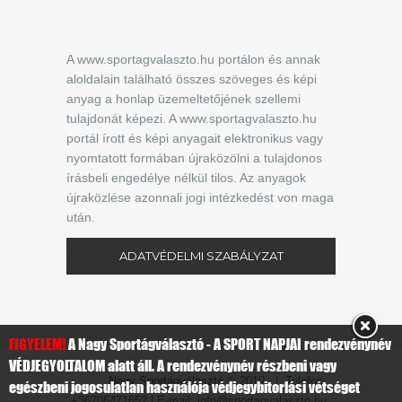
A www.sportagvalaszto.hu portálon és annak
aloldalain található összes szöveges és képi
anyag a honlap üzemeltetőjének szellemi
tulajdonát képezi. A www.sportagvalaszto.hu
portál írott és képi anyagait elektronikus vagy
nyomtatott formában újraközölni a tulajdonos
írásbeli engedélye nélkül tilos. Az anyagok
újraközlése azonnali jogi intézkedést von maga
után.
ADATVÉDELMI SZABÁLYZAT
FIGYELEM!
A Nagy Sportágválasztó - A SPORT NAPJAI rendezvénynév
VÉDJEGYOLTALOM alatt áll. A rendezvénynév részbeni vagy
Nagy Sportágválasztó
© 2019 | Telefon:
egészbeni jogosulatlan használója védjegybitorlási vétséget
+36706471652 | E-mail: info@sportagvalaszto.hu