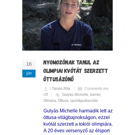
NYOMOZÓNAK TANUL AZ
16
OLIMPIAI KVÓTÁT SZERZETT
jún
ÖTTUSÁZÓNŐ
/ Tamás Rita
Comments are
Off
Gulyás Michelle
,
karrier
,
Olimpia
,
Öttusa
,
sportágválasztás
Gulyás Michelle harmadik lett az
öttusa-világbajnokságon, ezzel
kvótát szerzett a tokiói olimpiára.
A 20 éves versenyző az élsport