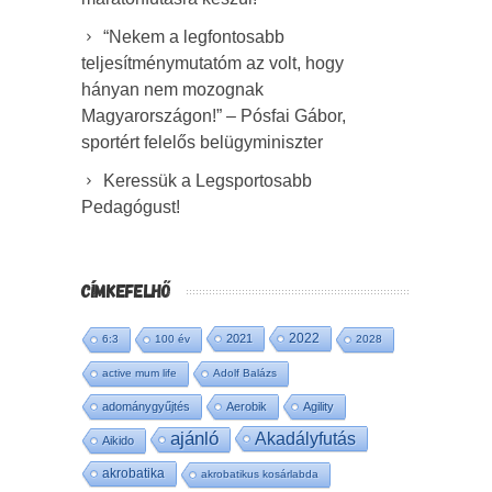
“Nekem a legfontosabb
teljesítménymutatóm az volt, hogy
hányan nem mozognak
Magyarországon!” – Pósfai Gábor,
sportért felelős belügyminiszter
Keressük a Legsportosabb
Pedagógust!
CÍMKEFELHŐ
2022
2021
6:3
100 év
2028
active mum life
Adolf Balázs
adománygyűjtés
Aerobik
Agility
ajánló
Akadályfutás
Aikido
akrobatika
akrobatikus kosárlabda