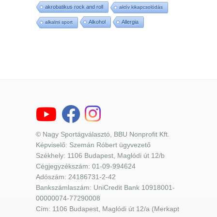
akrobatikus rock and roll
aktív kikapcsolódás
Alkohol
Allergia
alkalmi sport
© Nagy Sportágválasztó, BBU Nonprofit Kft.
Képviselő: Szemán Róbert ügyvezető
Székhely: 1106 Budapest, Maglódi út 12/b
Cégjegyzékszám: 01-09-994624
Adószám: 24186731-2-42
Bankszámlaszám: UniCredit Bank 10918001-
00000074-77290008
Cím: 1106 Budapest, Maglódi út 12/a (Merkapt