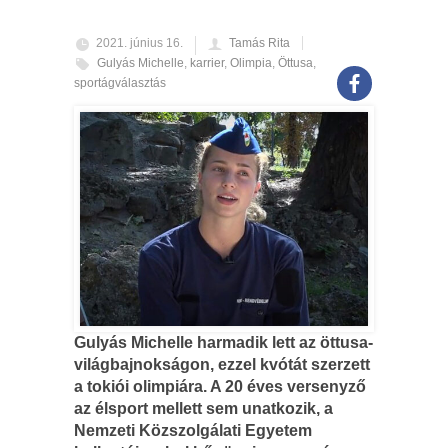
2021. június 16.
Tamás Rita
Gulyás Michelle
,
karrier
,
Olimpia
,
Öttusa
,
sportágválasztás
Gulyás Michelle harmadik lett az öttusa-
világbajnokságon, ezzel kvótát szerzett
a tokiói olimpiára. A 20 éves versenyző
az élsport mellett sem unatkozik, a
Nemzeti Közszolgálati Egyetem