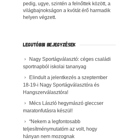
pedig, ugye, szintén a felnőttek között, a
világbajnokságon a kvótát érő harmadik
helyen végzett.
LEGUTÓBBI BEJEGYZÉSEK
Nagy Sportágválasztó: céges családi
sportnapból iskolai tananyag
Elindult a jelentkezés a szeptember
18-19-i Nagy Sportágválasztóra és
Hangszerválasztóra!
Mécs László hegymászó gleccser
maratonfutásra készül!
“Nekem a legfontosabb
teljesítménymutatóm az volt, hogy
hányan nem mozognak