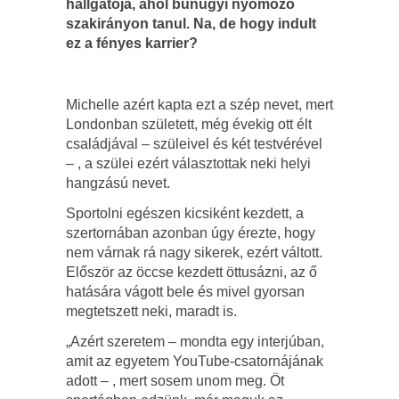
hallgatója, ahol bűnügyi nyomozó
szakirányon tanul. Na, de hogy indult
ez a fényes karrier?
Michelle azért kapta ezt a szép nevet, mert
Londonban született, még évekig ott élt
családjával – szüleivel és két testvérével
– , a szülei ezért választottak neki helyi
hangzású nevet.
Sportolni egészen kicsiként kezdett, a
szertornában azonban úgy érezte, hogy
nem várnak rá nagy sikerek, ezért váltott.
Először az öccse kezdett öttusázni, az ő
hatására vágott bele és mivel gyorsan
megtetszett neki, maradt is.
„Azért szeretem – mondta egy interjúban,
amit az egyetem YouTube-csatornájának
adott – , mert sosem unom meg. Öt