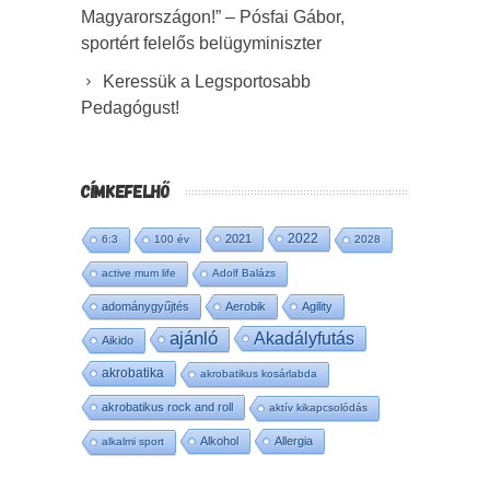
Magyarországon!” – Pósfai Gábor,
sportért felelős belügyminiszter
Keressük a Legsportosabb
Pedagógust!
CÍMKEFELHŐ
2022
2021
6:3
100 év
2028
active mum life
Adolf Balázs
adománygyűjtés
Aerobik
Agility
ajánló
Akadályfutás
Aikido
akrobatika
akrobatikus kosárlabda
akrobatikus rock and roll
aktív kikapcsolódás
Alkohol
Allergia
alkalmi sport