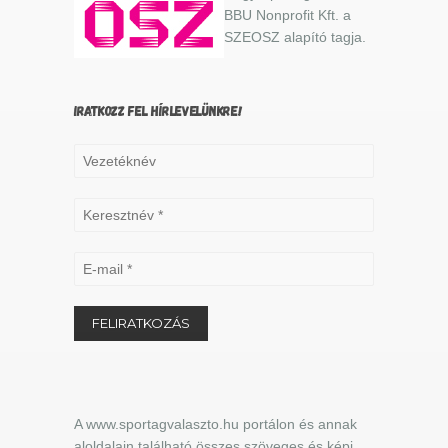
BBU Nonprofit Kft. a
SZEOSZ alapító tagja.
IRATKOZZ FEL HÍRLEVELÜNKRE!
A www.sportagvalaszto.hu portálon és annak
aloldalain található összes szöveges és képi