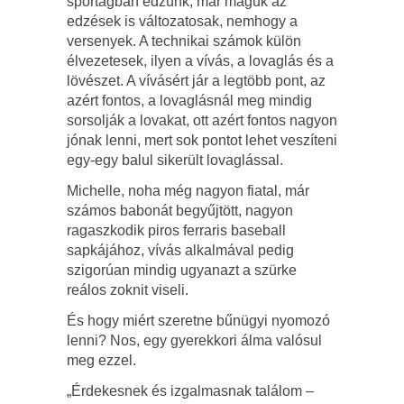
sportágban edzünk, már maguk az
edzések is változatosak, nemhogy a
versenyek. A technikai számok külön
élvezetesek, ilyen a vívás, a lovaglás és a
lövészet. A vívásért jár a legtöbb pont, az
azért fontos, a lovaglásnál meg mindig
sorsolják a lovakat, ott azért fontos nagyon
jónak lenni, mert sok pontot lehet veszíteni
egy-egy balul sikerült lovaglással.
Michelle, noha még nagyon fiatal, már
számos babonát begyűjtött, nagyon
ragaszkodik piros ferraris baseball
sapkájához, vívás alkalmával pedig
szigorúan mindig ugyanazt a szürke
reálos zoknit viseli.
És hogy miért szeretne bűnügyi nyomozó
lenni? Nos, egy gyerekkori álma valósul
meg ezzel.
„Érdekesnek és izgalmasnak találom –