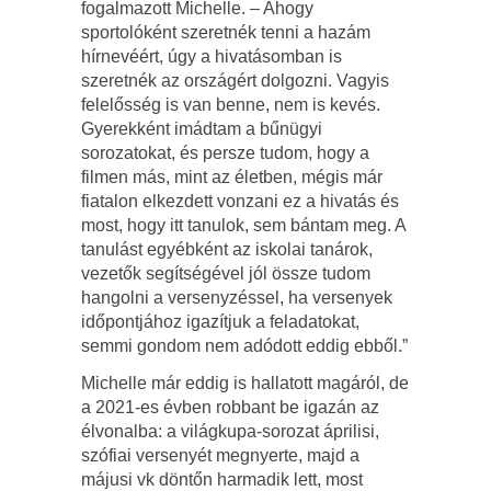
fogalmazott Michelle. – Ahogy
sportolóként szeretnék tenni a hazám
hírnevéért, úgy a hivatásomban is
szeretnék az országért dolgozni. Vagyis
felelősség is van benne, nem is kevés.
Gyerekként imádtam a bűnügyi
sorozatokat, és persze tudom, hogy a
filmen más, mint az életben, mégis már
fiatalon elkezdett vonzani ez a hivatás és
most, hogy itt tanulok, sem bántam meg. A
tanulást egyébként az iskolai tanárok,
vezetők segítségével jól össze tudom
hangolni a versenyzéssel, ha versenyek
időpontjához igazítjuk a feladatokat,
semmi gondom nem adódott eddig ebből.”
Michelle már eddig is hallatott magáról, de
a 2021-es évben robbant be igazán az
élvonalba: a világkupa-sorozat áprilisi,
szófiai versenyét megnyerte, majd a
májusi vk döntőn harmadik lett, most