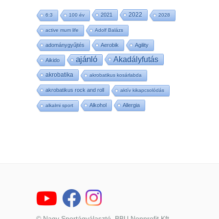
2022
2021
6:3
100 év
2028
active mum life
Adolf Balázs
adománygyűjtés
Aerobik
Agility
ajánló
Akadályfutás
Aikido
akrobatika
akrobatikus kosárlabda
akrobatikus rock and roll
aktív kikapcsolódás
Alkohol
Allergia
alkalmi sport
© Nagy Sportágválasztó, BBU Nonprofit Kft.