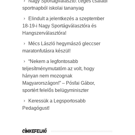
Nagy Sportágválasztó: céges családi
sportnapból iskolai tananyag
Elindult a jelentkezés a szeptember
18-19-i Nagy Sportágválasztóra és
Hangszerválasztóra!
Mécs László hegymászó gleccser
maratonfutásra készül!
“Nekem a legfontosabb
teljesítménymutatóm az volt, hogy
hányan nem mozognak
Magyarországon!” – Pósfai Gábor,
sportért felelős belügyminiszter
Keressük a Legsportosabb
Pedagógust!
CÍMKEFELHŐ