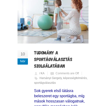
TUDOMÁNY A
10
SPORTÁGVÁLASZTÁS
febr
SZOLGÁLATÁBAN
/ KA
Comments are Off
Harsányi Gergely
,
képességfelmérés
,
sportágválasztás
Sok gyerek első látásra
beleszeret egy sportágba, míg
mások hosszasan válogatnak,