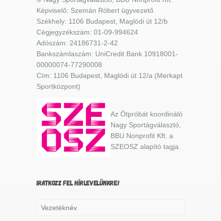
Képviselő: Szemán Róbert ügyvezető
Székhely: 1106 Budapest, Maglódi út 12/b
Cégjegyzékszám: 01-09-994624
Adószám: 24186731-2-42
Bankszámlaszám: UniCredit Bank 10918001-
00000074-77290008
Cím: 1106 Budapest, Maglódi út 12/a (Merkapt
Sportközpont)
Az Ötpróbát koordináló
Nagy Sportágválasztó,
BBU Nonprofit Kft. a
SZEOSZ alapító tagja.
IRATKOZZ FEL HÍRLEVELÜNKRE!