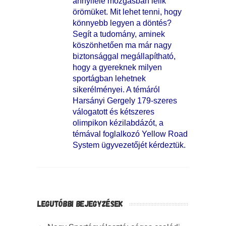
annyiféle mozgásban lelik
örömüket. Mit lehet tenni, hogy
könnyebb legyen a döntés?
Segít a tudomány, aminek
köszönhetően ma már nagy
biztonsággal megállapítható,
hogy a gyereknek milyen
sportágban lehetnek
sikerélményei. A témáról
Harsányi Gergely 179-szeres
válogatott és kétszeres
olimpikon kézilabdázót, a
témával foglalkozó Yellow Road
System ügyvezetőjét kérdeztük.
LEGUTÓBBI BEJEGYZÉSEK