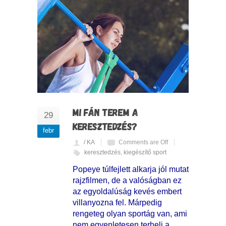
MI FÁN TEREM A
29
KERESZTEDZÉS?
febr
/ KA
Comments are Off
keresztedzés
,
kiegészítő sport
Popeye túlfejlett alkarja jól mutat
rajzfilmen, de a valóságban ez
az egyoldalúság kevés embert
villanyozna fel. Márpedig
rengeteg olyan sportág van, ami
nem egyenletesen terheli a