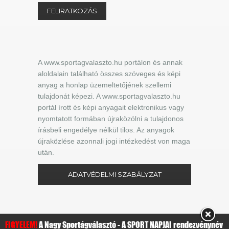
A www.sportagvalaszto.hu portálon és annak
aloldalain található összes szöveges és képi
anyag a honlap üzemeltetőjének szellemi
tulajdonát képezi. A www.sportagvalaszto.hu
portál írott és képi anyagait elektronikus vagy
nyomtatott formában újraközölni a tulajdonos
írásbeli engedélye nélkül tilos. Az anyagok
újraközlése azonnali jogi intézkedést von maga
után.
ADATVÉDELMI SZABÁLYZAT
FIGYELEM!
A Nagy Sportágválasztó - A SPORT NAPJAI rendezvénynév