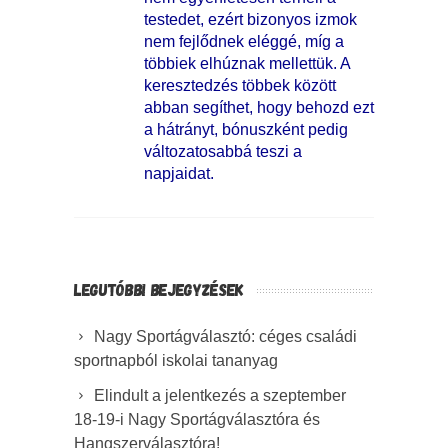
testedet, ezért bizonyos izmok
nem fejlődnek eléggé, míg a
többiek elhúznak mellettük. A
keresztedzés többek között
abban segíthet, hogy behozd ezt
a hátrányt, bónuszként pedig
változatosabbá teszi a
napjaidat.
LEGUTÓBBI BEJEGYZÉSEK
Nagy Sportágválasztó: céges családi
sportnapból iskolai tananyag
Elindult a jelentkezés a szeptember
18-19-i Nagy Sportágválasztóra és
Hangszerválasztóra!