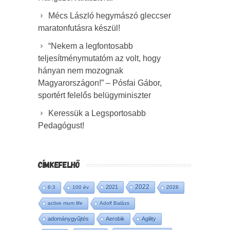
Mécs László hegymászó gleccser
maratonfutásra készül!
“Nekem a legfontosabb
teljesítménymutatóm az volt, hogy
hányan nem mozognak
Magyarországon!” – Pósfai Gábor,
sportért felelős belügyminiszter
Keressük a Legsportosabb
Pedagógust!
CÍMKEFELHŐ
2022
2021
6:3
100 év
2028
active mum life
Adolf Balázs
adománygyűjtés
Aerobik
Agility