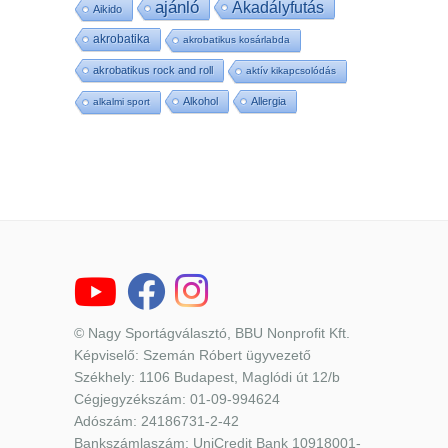
ajánló
Akadályfutás
Aikido
akrobatika
akrobatikus kosárlabda
akrobatikus rock and roll
aktív kikapcsolódás
Alkohol
Allergia
alkalmi sport
© Nagy Sportágválasztó, BBU Nonprofit Kft.
Képviselő: Szemán Róbert ügyvezető
Székhely: 1106 Budapest, Maglódi út 12/b
Cégjegyzékszám: 01-09-994624
Adószám: 24186731-2-42
Bankszámlaszám: UniCredit Bank 10918001-