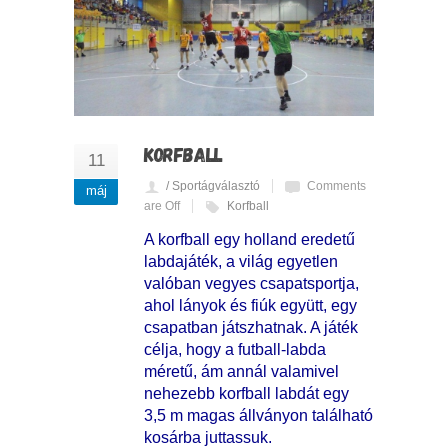
KORFBALL
11
/ Sportágválasztó
Comments
máj
are Off
Korfball
A korfball egy holland eredetű
labdajáték, a világ egyetlen
valóban vegyes csapatsportja,
ahol lányok és fiúk együtt, egy
csapatban játszhatnak. A játék
célja, hogy a futball-labda
méretű, ám annál valamivel
nehezebb korfball labdát egy
3,5 m magas állványon található
kosárba juttassuk.