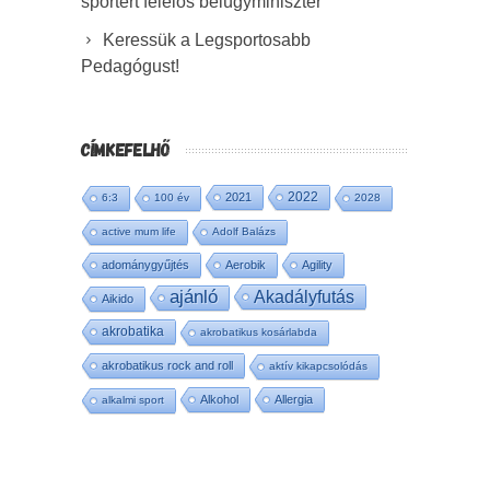
sportért felelős belügyminiszter
Keressük a Legsportosabb
Pedagógust!
CÍMKEFELHŐ
2022
2021
6:3
100 év
2028
active mum life
Adolf Balázs
adománygyűjtés
Aerobik
Agility
ajánló
Akadályfutás
Aikido
akrobatika
akrobatikus kosárlabda
akrobatikus rock and roll
aktív kikapcsolódás
Alkohol
Allergia
alkalmi sport