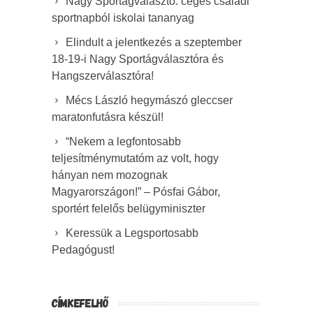
Nagy Sportágválasztó: céges családi
sportnapból iskolai tananyag
Elindult a jelentkezés a szeptember
18-19-i Nagy Sportágválasztóra és
Hangszerválasztóra!
Mécs László hegymászó gleccser
maratonfutásra készül!
“Nekem a legfontosabb
teljesítménymutatóm az volt, hogy
hányan nem mozognak
Magyarországon!” – Pósfai Gábor,
sportért felelős belügyminiszter
Keressük a Legsportosabb
Pedagógust!
CÍMKEFELHŐ