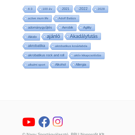
2022
2021
6:3
100 év
2028
active mum life
Adolf Balázs
adománygyűjtés
Aerobik
Agility
ajánló
Akadályfutás
Aikido
akrobatika
akrobatikus kosárlabda
akrobatikus rock and roll
aktív kikapcsolódás
Alkohol
Allergia
alkalmi sport
© Nagy Sportágválasztó, BBU Nonprofit Kft.