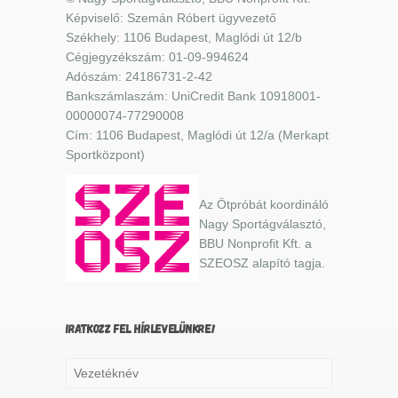
Képviselő: Szemán Róbert ügyvezető
Székhely: 1106 Budapest, Maglódi út 12/b
Cégjegyzékszám: 01-09-994624
Adószám: 24186731-2-42
Bankszámlaszám: UniCredit Bank 10918001-
00000074-77290008
Cím: 1106 Budapest, Maglódi út 12/a (Merkapt
Sportközpont)
Az Ötpróbát koordináló
Nagy Sportágválasztó,
BBU Nonprofit Kft. a
SZEOSZ alapító tagja.
IRATKOZZ FEL HÍRLEVELÜNKRE!