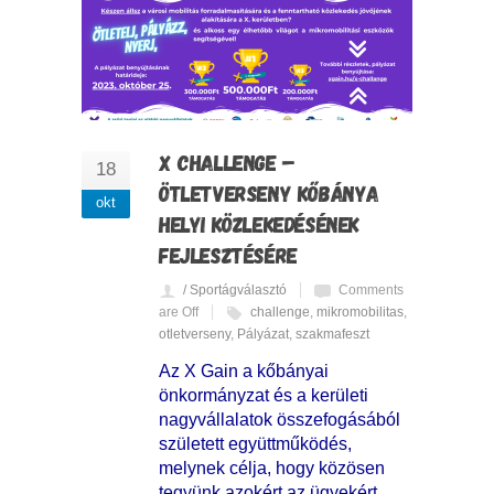
X CHALLENGE –
18
ÖTLETVERSENY KŐBÁNYA
okt
HELYI KÖZLEKEDÉSÉNEK
FEJLESZTÉSÉRE
/ Sportágválasztó
Comments
are Off
challenge
,
mikromobilitas
,
otletverseny
,
Pályázat
,
szakmafeszt
Az X Gain a kőbányai
önkormányzat és a kerületi
nagyvállalatok összefogásából
született együttműködés,
melynek célja, hogy közösen
tegyünk azokért az ügyekért,