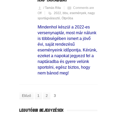
/ Tamás Rita
Comments are
Off
2022
,
bbu
,
események
,
nagy
sportágválasztó
,
Ötpróba
Mindenhol készül a 2022-es
versenynaptár, most már nálunk
is többségében ismert a jövő
évi, saját rendezésű
eseményeink időpontja. Kérünk,
ezeket a napokat jegyezd fel a
naptáradba és gyere velünk
sportolni, egész biztos, hogy
nem bánod meg!
Előző
1
2
3
LEGUTÓBBI BEJEGYZÉSEK