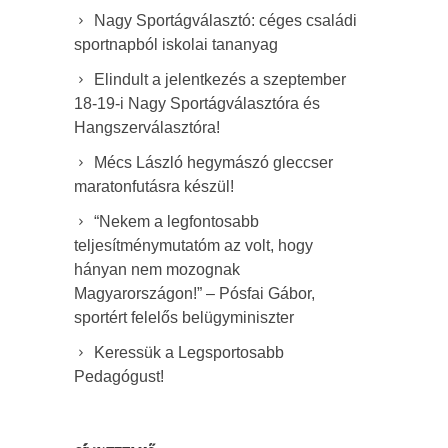
Nagy Sportágválasztó: céges családi
sportnapból iskolai tananyag
Elindult a jelentkezés a szeptember
18-19-i Nagy Sportágválasztóra és
Hangszerválasztóra!
Mécs László hegymászó gleccser
maratonfutásra készül!
“Nekem a legfontosabb
teljesítménymutatóm az volt, hogy
hányan nem mozognak
Magyarországon!” – Pósfai Gábor,
sportért felelős belügyminiszter
Keressük a Legsportosabb
Pedagógust!