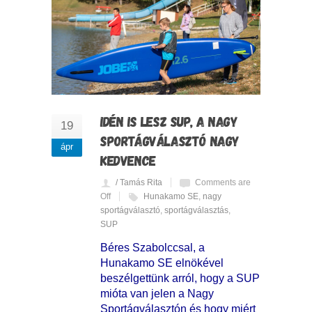
IDÉN IS LESZ SUP, A NAGY
19
SPORTÁGVÁLASZTÓ NAGY
ápr
KEDVENCE
/ Tamás Rita
Comments are
Off
Hunakamo SE
,
nagy
sportágválasztó
,
sportágválasztás
,
SUP
Béres Szabolccsal, a
Hunakamo SE elnökével
beszélgettünk arról, hogy a SUP
mióta van jelen a Nagy
Sportágválasztón és hogy miért