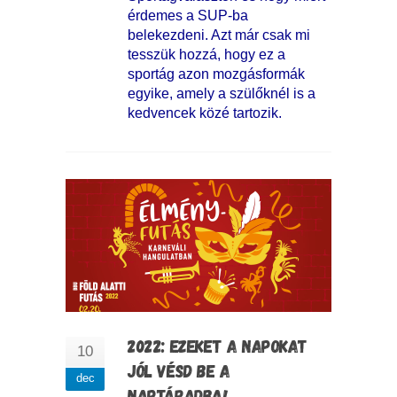
érdemes a SUP-ba
belekezdeni. Azt már csak mi
tesszük hozzá, hogy ez a
sportág azon mozgásformák
egyike, amely a szülőknél is a
kedvencek közé tartozik.
2022: EZEKET A NAPOKAT
10
JÓL VÉSD BE A
dec
NAPTÁRADBA!