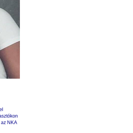
el
lasztókon
et az NKA