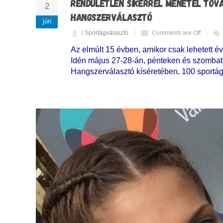
RENDÜLETLEN SIKERREL MENETEL TOV
2
HANGSZERVÁLASZTÓ
jún
/ Sportágválasztó
Comments are Off
Az elmúlt 15 évben, amikor csak lehetett 
Idén május 27-28-án, pénteken és szombato
Hangszerválasztó kíséretében, 100 sportágg