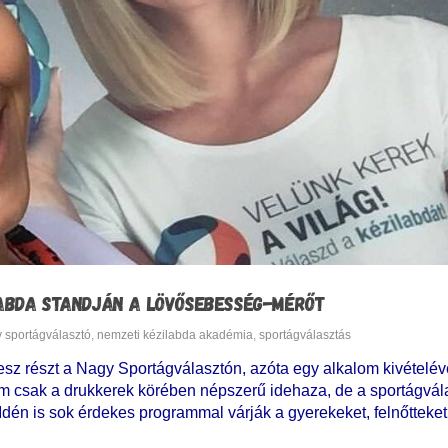
ILABDA STANDJÁN A LÖVŐSEBESSÉG-MÉRŐT
 sportágválasztó
,
nemzeti kézilabda akadémia
,
sportágválasztás
z részt a Nagy Sportágválasztón, azóta egy alkalom kivételév
em csak a drukkerek körében népszerű idehaza, de a sportágvá
 Idén is sok érdekes programmal várják a gyerekeket, felnőttek