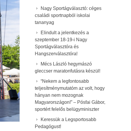
Nagy Sportágválasztó: céges
családi sportnapból iskolai
tananyag
Elindult a jelentkezés a
szeptember 18-19-i Nagy
Sportágválasztóra és
Hangszerválasztóra!
Mécs László hegymászó
gleccser maratonfutásra készül!
“Nekem a legfontosabb
teljesítménymutatóm az volt, hogy
hányan nem mozognak
Magyarországon!” – Pósfai Gábor,
sportért felelős belügyminiszter
Keressük a Legsportosabb
Pedagógust!