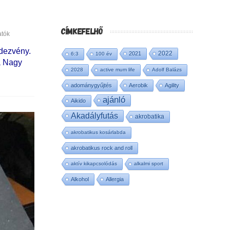
CÍMKEFELHŐ
tók
ndezvény.
2022
2021
6:3
100 év
a Nagy
2028
active mum life
Adolf Balázs
adománygyűjtés
Aerobik
Agility
ajánló
Aikido
Akadályfutás
akrobatika
akrobatikus kosárlabda
akrobatikus rock and roll
aktív kikapcsolódás
alkalmi sport
Alkohol
Allergia