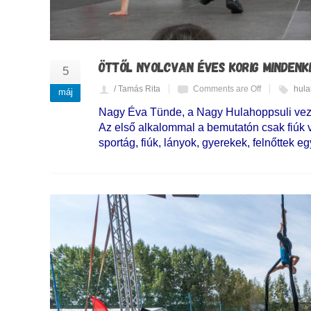
ÖTTŐL NYOLCVAN ÉVES KORIG MINDEN
5
/ Tamás Rita
Comments are Off
hul
máj
Nagy Éva Tünde, a Nagy Hulahoppsuli vezet
Az első alkalommal a bemutatón csak fiúk ve
sportág, fiúk, lányok, gyerekek, felnőttek 