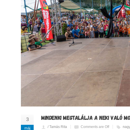
MINDENKI MEGTALÁLJA A NEKI VALÓ M
3
/ Tamás Rita
Comments are Off
nagy
máj