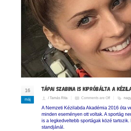
TÁPAI SZABINA IS KIPRÓBÁLTA A KÉZ
16
/ Tamás Rita
Comments are Off
nagy
máj
A Nemzeti Kézilabda Akadémia 2016 óta ves
minden eseményen ott voltak. A sportág n
is a legkedveltebb sportágak közé tartozik.
standjánál.