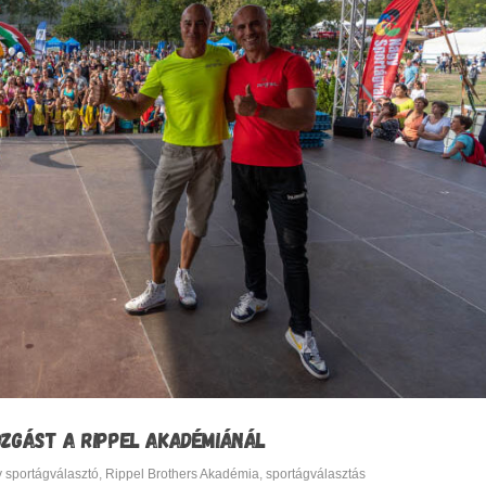
OZGÁST A RIPPEL AKADÉMIÁNÁL
 sportágválasztó
,
Rippel Brothers Akadémia
,
sportágválasztás