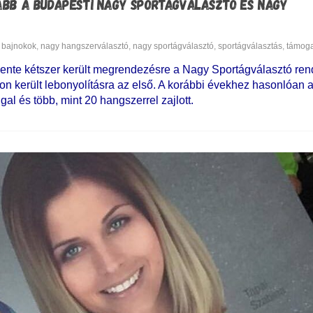
ÁBB A BUDAPESTI NAGY SPORTÁGVÁLASZTÓ ÉS NAGY
bajnokok
,
nagy hangszerválasztó
,
nagy sportágválasztó
,
sportágválasztás
,
támoga
évente kétszer került megrendezésre a Nagy Sportágválasztó re
n került lebonyolításra az első. A korábbi évekhez hasonlóan 
al és több, mint 20 hangszerrel zajlott.