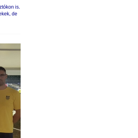
tókon is.
ekek, de