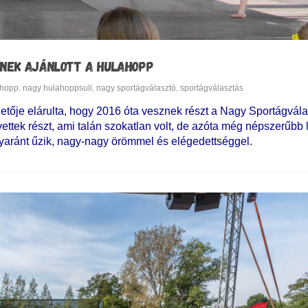
KINEK AJÁNLOTT A HULAHOPP
ahopp
,
nagy hulahoppsuli
,
nagy sportágválasztó
,
sportágválasztás
ője elárulta, hogy 2016 óta vesznek részt a Nagy Sportágvála
ttek részt, ami talán szokatlan volt, de azóta még népszerűbb l
egyaránt űzik, nagy-nagy örömmel és elégedettséggel.