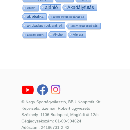
ajánló
Akadályfutás
Aikido
akrobatika
akrobatikus kosárlabda
akrobatikus rock and roll
aktív kikapcsolódás
Alkohol
Allergia
alkalmi sport
© Nagy Sportágválasztó, BBU Nonprofit Kft.
Képviselő: Szemán Róbert ügyvezető
Székhely: 1106 Budapest, Maglódi út 12/b
Cégjegyzékszám: 01-09-994624
Adószám: 24186731-2-42