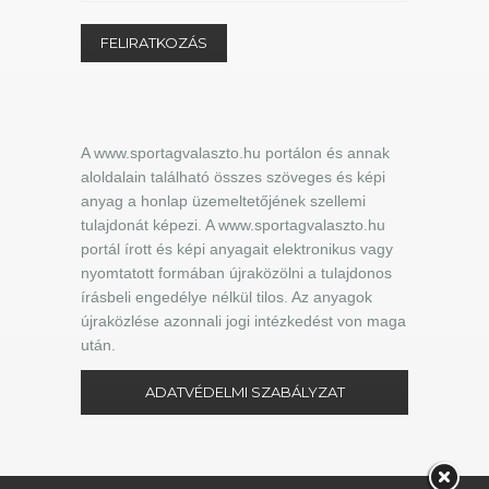
A www.sportagvalaszto.hu portálon és annak
aloldalain található összes szöveges és képi
anyag a honlap üzemeltetőjének szellemi
tulajdonát képezi. A www.sportagvalaszto.hu
portál írott és képi anyagait elektronikus vagy
nyomtatott formában újraközölni a tulajdonos
írásbeli engedélye nélkül tilos. Az anyagok
újraközlése azonnali jogi intézkedést von maga
után.
ADATVÉDELMI SZABÁLYZAT