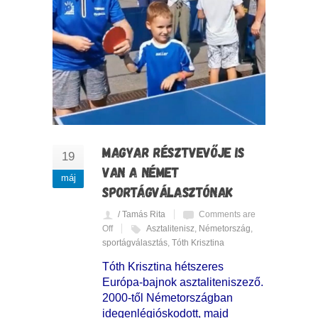
MAGYAR RÉSZTVEVŐJE IS
19
VAN A NÉMET
máj
SPORTÁGVÁLASZTÓNAK
/ Tamás Rita
Comments are
Off
Asztalitenisz
,
Németország
,
sportágválasztás
,
Tóth Krisztina
Tóth Krisztina hétszeres
Európa-bajnok asztaliteniszező.
2000-től Németországban
idegenlégióskodott, majd