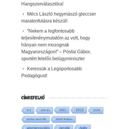
Hangszerválasztóra!
Mécs László hegymászó gleccser
maratonfutásra készül!
“Nekem a legfontosabb
teljesítménymutatóm az volt, hogy
hányan nem mozognak
Magyarországon!” – Pósfai Gábor,
sportért felelős belügyminiszter
Keressük a Legsportosabb
Pedagógust!
CÍMKEFELHŐ
2022
2021
6:3
100 év
2028
active mum life
Adolf Balázs
adománygyűjtés
Aerobik
Agility