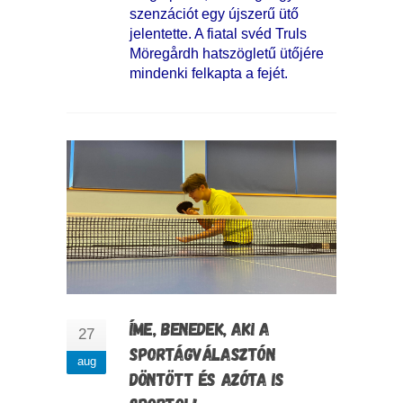
szenzációt egy újszerű ütő
jelentette. A fiatal svéd Truls
Möregårdh hatszögletű ütőjére
mindenki felkapta a fejét.
ÍME, BENEDEK, AKI A
27
SPORTÁGVÁLASZTÓN
aug
DÖNTÖTT ÉS AZÓTA IS