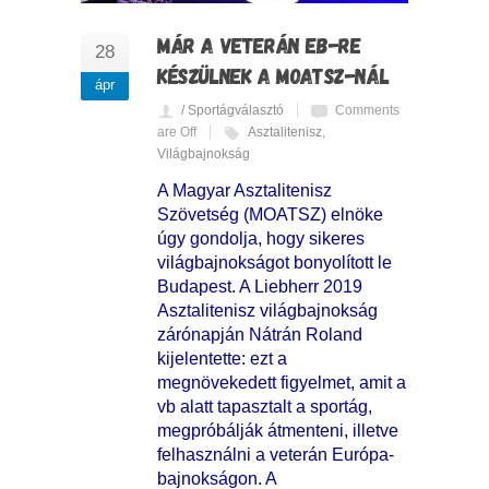
MÁR A VETERÁN EB-RE
28
KÉSZÜLNEK A MOATSZ-NÁL
ápr
/ Sportágválasztó
Comments
are Off
Asztalitenisz
,
Világbajnokság
A Magyar Asztalitenisz
Szövetség (MOATSZ) elnöke
úgy gondolja, hogy sikeres
világbajnokságot bonyolított le
Budapest. A Liebherr 2019
Asztalitenisz világbajnokság
zárónapján Nátrán Roland
kijelentette: ezt a
megnövekedett figyelmet, amit a
vb alatt tapasztalt a sportág,
megpróbálják átmenteni, illetve
felhasználni a veterán Európa-
bajnokságon. A