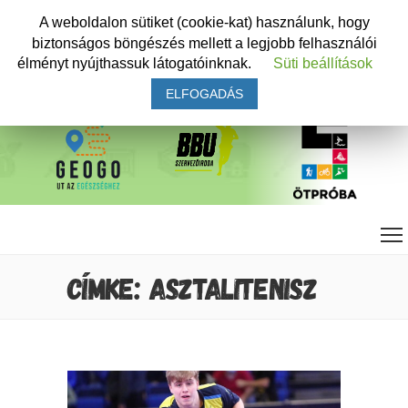
A weboldalon sütiket (cookie-kat) használunk, hogy
biztonságos böngészés mellett a legjobb felhasználói
élményt nyújthassuk látogatóinknak.
Süti beállítások
ELFOGADÁS
CÍMKE: ASZTALITENISZ