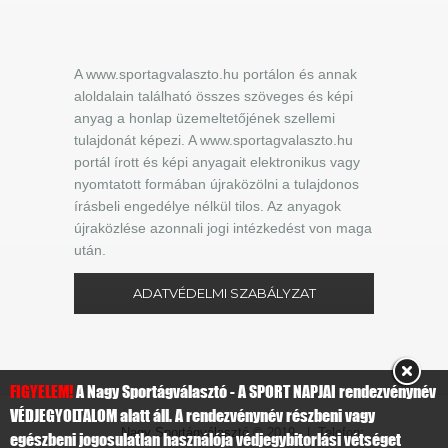
A www.sportagvalaszto.hu portálon és annak
aloldalain található összes szöveges és képi
anyag a honlap üzemeltetőjének szellemi
tulajdonát képezi. A www.sportagvalaszto.hu
portál írott és képi anyagait elektronikus vagy
nyomtatott formában újraközölni a tulajdonos
írásbeli engedélye nélkül tilos. Az anyagok
újraközlése azonnali jogi intézkedést von maga
után.
ADATVÉDELMI SZABÁLYZAT
FIGYELEM!
A Nagy Sportágválasztó - A SPORT NAPJAI rendezvénynév
VÉDJEGYOLTALOM alatt áll. A rendezvénynév részbeni vagy
Nagy Sportágválasztó
© 2019 | Telefon:
egészbeni jogosulatlan használója védjegybitorlási vétséget