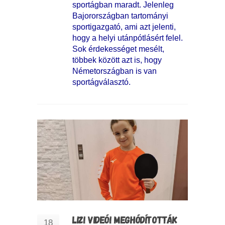
sportágban maradt. Jelenleg
Bajorországban tartományi
sportigazgató, ami azt jelenti,
hogy a helyi utánpótlásért felel.
Sok érdekességet mesélt,
többek között azt is, hogy
Németországban is van
sportágválasztó.
LIZI VIDEÓI MEGHÓDÍTOTTÁK
18