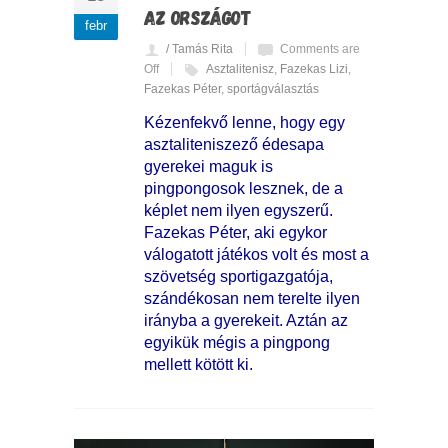
AZ ORSZÁGOT
febr
/ Tamás Rita
Comments are
Off
Asztalitenisz
,
Fazekas Lizi
,
Fazekas Péter
,
sportágválasztás
Kézenfekvő lenne, hogy egy
asztaliteniszező édesapa
gyerekei maguk is
pingpongosok lesznek, de a
képlet nem ilyen egyszerű.
Fazekas Péter, aki egykor
válogatott játékos volt és most a
szövetség sportigazgatója,
szándékosan nem terelte ilyen
irányba a gyerekeit. Aztán az
egyikük mégis a pingpong
mellett kötött ki.