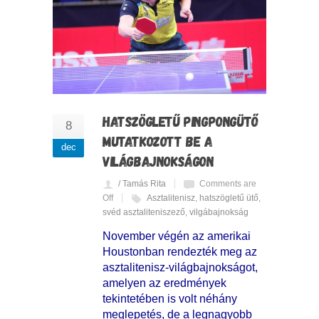
HATSZÖGLETŰ PINGPONGÜTŐ
8
MUTATKOZOTT BE A
dec
VILÁGBAJNOKSÁGON
/ Tamás Rita
Comments are
Off
Asztalitenisz
,
hatszögletű ütő
,
svéd asztaliteniszező
,
vilgábajnokság
November végén az amerikai
Houstonban rendezték meg az
asztalitenisz-világbajnokságot,
amelyen az eredmények
tekintetében is volt néhány
meglepetés, de a legnagyobb