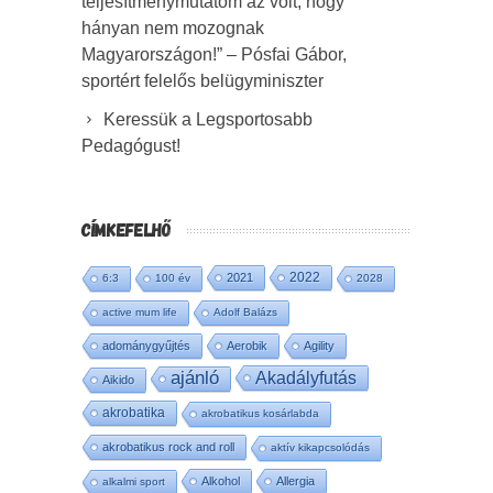
teljesítménymutatóm az volt, hogy
hányan nem mozognak
Magyarországon!” – Pósfai Gábor,
sportért felelős belügyminiszter
Keressük a Legsportosabb
Pedagógust!
CÍMKEFELHŐ
2022
2021
6:3
100 év
2028
active mum life
Adolf Balázs
adománygyűjtés
Aerobik
Agility
ajánló
Akadályfutás
Aikido
akrobatika
akrobatikus kosárlabda
akrobatikus rock and roll
aktív kikapcsolódás
Alkohol
Allergia
alkalmi sport