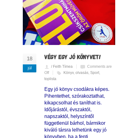
VÉGY EGY JÓ KÖNYVET!
18
/ Feith Tímea
Comments are
júl
Off
Könyv
,
olvasás
,
Sport
,
toplista
Egy jó könyv csodákra képes.
Pihentethet, szórakoztathat,
kikapcsolhat és taníthat is.
Időjárástól, évszaktól,
napszaktól, helyszíntől
függetlenül bárhol, bármikor
kiváló társra lelhetünk egy jó
könyvben, ha a fenti